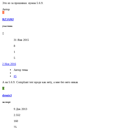
Это из за прошивки. нужна 5.6.9.
Автор
R
RZ3AMJ
участник
31 Янв 2015
8
1
5
2 Ноя 2016
Автор темы
#5
А на 5.6.9. Compliant test вроде как нету, а мне без него никак
D
dronis3
эксперт
9 Дек 2013
2.552
160
75