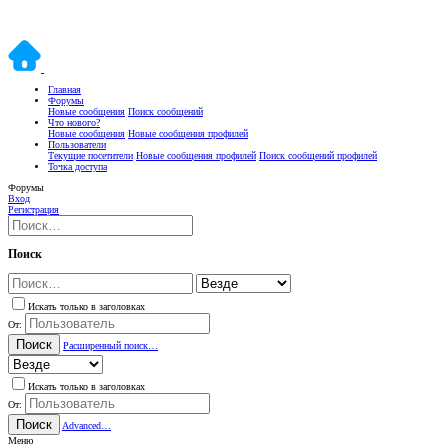
Главная
Форумы
Новые сообщения
Поиск сообщений
Что нового?
Новые сообщения
Новые сообщения профилей
Пользователи
Текущие посетители
Новые сообщения профилей
Поиск сообщений профилей
Точка доступа
Форумы
Вход
Регистрация
Поиск
Искать только в заголовках
От:
Поиск
Расширенный поиск…
Искать только в заголовках
От:
Поиск
Advanced…
Меню