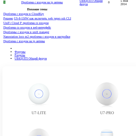
UBIQUITI Общий
5 Ноя
N
Проблема с входом на ip антены
0
форум
2014
Похожие темы
Проблема с входом в CloudKey
Решено
US-8-150W как включить web через ssh CLI
UniFi Cloud P проблема со входом
Проблема со входом в веб-интерфейс
Проблемы с входом в unifi manager
Nanostation loco m2 проблема с входом в настройки
Проблема с входом на ip антены
Форумы
Разделы
UBIQUITI Общий форум
U7-LITE
U7-PRO