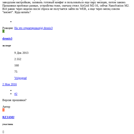
заводским настройкам, заливать готовый конфиг и пользоваться еще пару месяцев, потом заново.
Прошивки пробовал разные, устройства тоже, сначала стоял AirGrid M2-16, сейчас NanoStation M2.
Всё равно через неделю после сброса не получается зайти по WEB, а еще через месяц совсем
"виснет". Куда копать?
Реакции:
На это отреагировал(а)
dronis3
D
dronis3
эксперт
9 Дек 2013
2.552
160
75
Volgograd
2 Ноя 2016
#2
Версия прошивки?
Автор
R
RZ3AMJ
участник