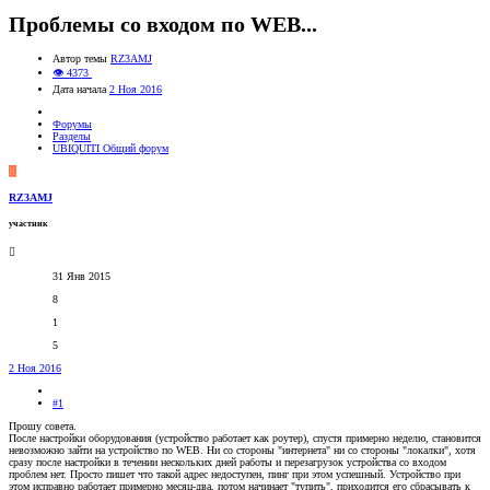
Проблемы со входом по WEB...
Автор темы
RZ3AMJ
👁 4373
Дата начала
2 Ноя 2016
Форумы
Разделы
UBIQUITI Общий форум
R
RZ3AMJ
участник
31 Янв 2015
8
1
5
2 Ноя 2016
#1
Прошу совета.
После настройки оборудования (устройство работает как роутер), спустя примерно неделю, становится
невозможно зайти на устройство по WEB. Ни со стороны "интернета" ни со стороны "локалки", хотя
сразу после настройки в течении нескольких дней работы и перезагрузок устройства со входом
проблем нет. Просто пишет что такой адрес недоступен, пинг при этом успешный. Устройство при
этом исправно работает примерно месяц-два, потом начинает "тупить", приходится его сбрасывать к