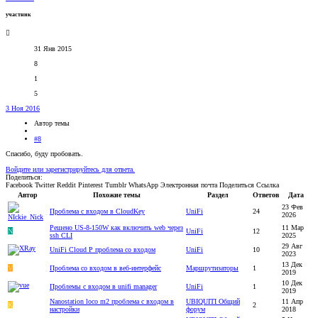
участник
31 Янв 2015
8
1
5
3 Ноя 2016
Автор темы
#8
Спасибо, буду пробовать.
Войдите или зарегистрируйтесь для ответа.
Поделиться:
Facebook
Twitter
Reddit
Pinterest
Tumblr
WhatsApp
Электронная почта
Поделиться
Ссылка
Автор
Похожие темы
Раздел
Ответов
Дата
23 Фев
Проблема с входом в CloudKey
UniFi
24
2026
Решено
US-8-150W как включить web через
11 Мар
N
UniFi
12
ssh CLI
2025
29 Авг
UniFi Cloud P проблема со входом
UniFi
10
2023
13 Дек
V
Проблема со входом в веб-интерфейс
Маршрутизаторы
1
2019
10 Дек
Проблемы с входом в unifi manager
UniFi
1
2019
Nanostation loco m2 проблема с входом в
UBIQUITI Общий
11 Апр
K
2
настройки
форум
2018