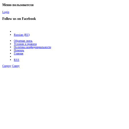
Меню пользователя
Login
Follow us on Facebook
Russian (RU)
Обратная связь
Условия и правила
Политика конфиденциальности
Помощь
Главная
RSS
Сверху
Снизу