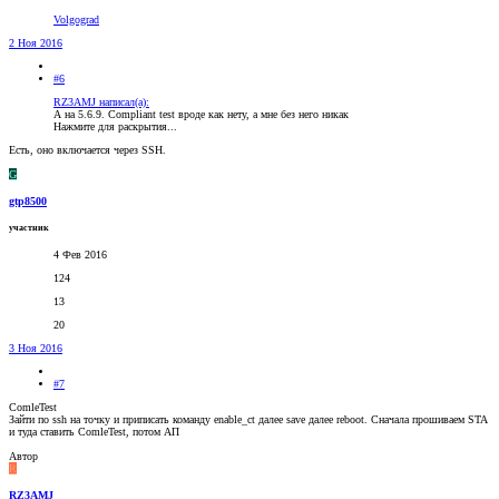
Volgograd
2 Ноя 2016
#6
RZ3AMJ написал(а):
А на 5.6.9. Compliant test вроде как нету, а мне без него никак
Нажмите для раскрытия...
Есть, оно включается через SSH.
G
gtp8500
участник
4 Фев 2016
124
13
20
3 Ноя 2016
#7
ComleTest
Зайти по ssh на точку и приписать команду enable_ct далее save далее reboot. Сначала прошиваем STA
и туда ставить ComleTest, потом АП
Автор
R
RZ3AMJ