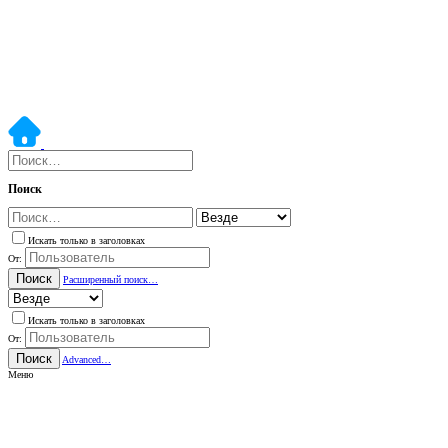
Поиск
Искать только в заголовках
От:
Поиск
Расширенный поиск…
Искать только в заголовках
От:
Поиск
Advanced…
Меню