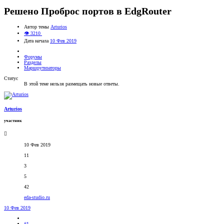
Решено
Проброс портов в EdgRouter
Автор темы
Arturios
👁 3210
Дата начала
10 Фев 2019
Форумы
Разделы
Маршрутизаторы
Статус
В этой теме нельзя размещать новые ответы.
Arturios
участник
10 Фев 2019
11
3
5
42
eda-studio.ru
10 Фев 2019
#1