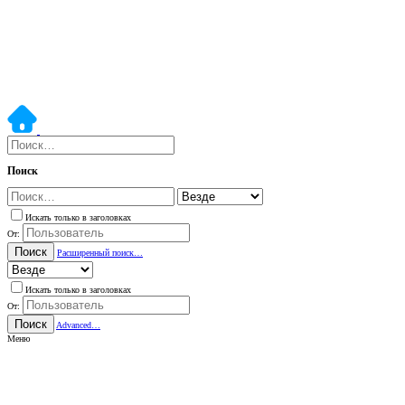
Поиск
Искать только в заголовках
От:
Поиск
Расширенный поиск…
Искать только в заголовках
От:
Поиск
Advanced…
Меню