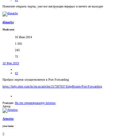
Помогите открыть порты, уже все инструкции перерыл и ничего не выходит
dimacbz
Moderator
16 Июн 2014
1.502
243
75
10 Фев 2019
#2
Проброс портов осуществляется в Port Forwarding
https://help.ubnt.com/hc/en-us/articles/217367937-EdgeRouter-Port-Forwarding
Реакции:
На это отреагировал(а)
Arturios
Автор
Arturios
участник