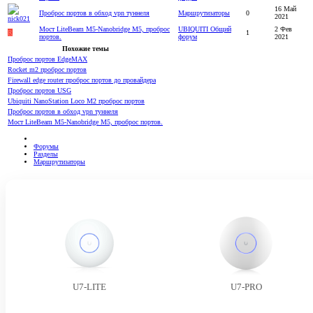
16 Май
Проброс портов в обход vpn туннеля
Маршрутизаторы
0
2021
Мост LiteBeam M5-Nanobridge M5, проброс
UBIQUITI Общий
2 Фев
R
1
портов.
форум
2021
Похожие темы
Проброс портов EdgeMAX
Rocket m2 проброс портов
Firewall edge router проброс портов до провайдера
Проброс портов USG
Ubiquiti NanoStation Loco M2 проброс портов
Проброс портов в обход vpn туннеля
Мост LiteBeam M5-Nanobridge M5, проброс портов.
Форумы
Разделы
Маршрутизаторы
U7-LITE
U7-PRO