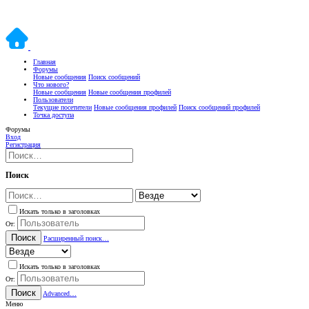
Главная
Форумы
Новые сообщения
Поиск сообщений
Что нового?
Новые сообщения
Новые сообщения профилей
Пользователи
Текущие посетители
Новые сообщения профилей
Поиск сообщений профилей
Точка доступа
Форумы
Вход
Регистрация
Поиск
Искать только в заголовках
От:
Поиск
Расширенный поиск…
Искать только в заголовках
От:
Поиск
Advanced…
Меню