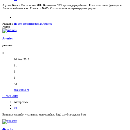
А у вас Белый Статический ИП? Возможно NAT провайдера работает. Если есть такие функции в
Личном кабинете как: Firewall / NAT - Отключите их и перезагрузите роутер.
Реакции:
На это отреагировал(а)
Arturios
Автор
Arturios
участник
10 Фев 2019
11
3
5
42
eda-studio.ru
10 Фев 2019
Автор темы
#5
Большое спасибо, указали на мои ошибки. Ещё раз благодарен Вам.
dimacbz