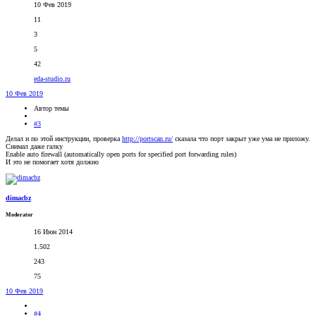
10 Фев 2019
11
3
5
42
eda-studio.ru
10 Фев 2019
Автор темы
#3
Делал и по этой инструкции, проверка
http://portscan.ru/
сказала что порт закрыт уже ума не приложу.
Снимал даже галку
Enable auto firewall (automatically open ports for specified port forwarding rules)
И это не помогает хотя должно
dimacbz
Moderator
16 Июн 2014
1.502
243
75
10 Фев 2019
#4