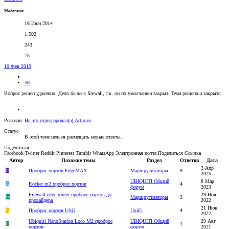
Moderator
16 Июн 2014
1.502
243
75
10 Фев 2019
#6
Вопрос решен удаленно. Дело было в firewall, т.к. он по умолчанию закрыт. Тема решена и закрыта.
Реакции:
На это отреагировал(а)
Arturios
Статус
В этой теме нельзя размещать новые ответы.
Поделиться:
Facebook
Twitter
Reddit
Pinterest
Tumblr
WhatsApp
Электронная почта
Поделиться
Ссылка
Автор
Похожие темы
Раздел
Ответов
Дата
3 Апр
D
Проброс портов EdgeMAX
Маршрутизаторы
9
2025
UBIQUITI Общий
8 Мар
A
Rocket m2 проброс портов
4
форум
2023
Firewall edge router проброс портов до
29 Ноя
W
Маршрутизаторы
3
провайдера
2022
21 Июн
A
Проброс портов USG
UniFi
4
2022
Ubiquiti NanoStation Loco M2 проброс
UBIQUITI Общий
29 Авг
С
1
портов
форум
2021