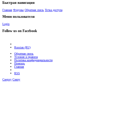
Быстрая навигация
Главная
Форумы
Обратная связь
Точка доступа
Меню пользователя
Login
Follow us on Facebook
Russian (RU)
Обратная связь
Условия и правила
Политика конфиденциальности
Помощь
Главная
RSS
Сверху
Снизу