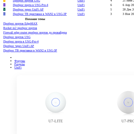
A
Проброс портов USG
UniFi
4
21 Июн 
R
Проброс порта в USG-Pro-4
UniFi
6
6 Апр 2
V
Проброс через UniFi AP
UniFi
5
28 Дек 2
K
Проброс ТВ приставки в WAN2 в USG-3P
UniFi
3
3 Ноя 2
Похожие темы
Проброс портов EdgeMAX
Rocket m2 проброс портов
Firewall edge router проброс портов до провайдера
Проброс портов USG
Проброс порта в USG-Pro-4
Проброс через UniFi AP
Проброс ТВ приставки в WAN2 в USG-3P
Форумы
Разделы
UniFi
U7-LITE
U7-PR