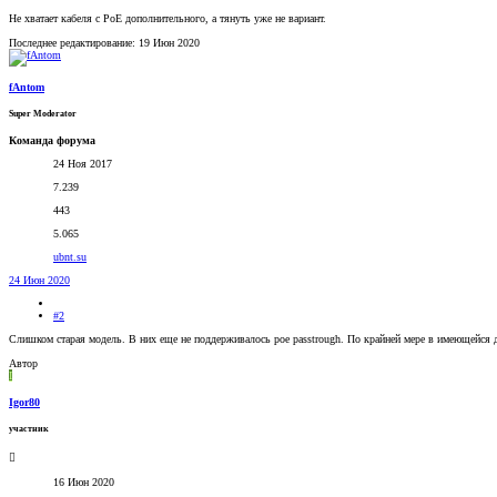
Не хватает кабеля с PoE дополнительного, а тянуть уже не вариант.
Последнее редактирование:
19 Июн 2020
fAntom
Super Moderator
Команда форума
24 Ноя 2017
7.239
443
5.065
ubnt.su
24 Июн 2020
#2
Слишком старая модель. В них еще не поддерживалось poe passtrough. По крайней мере в имеющейся д
Автор
I
Igor80
участник
16 Июн 2020