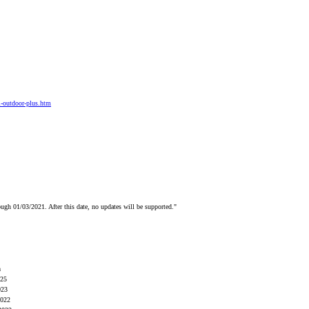
i-outdoor-plus.htm
ough 01/03/2021. After this date, no updates will be supported."
а
025
023
2022