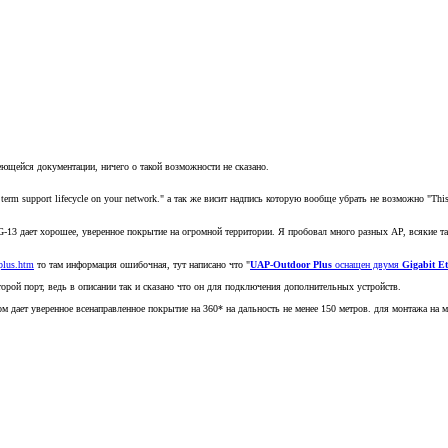
еющейся документации, ничего о такой возможности не сказано.
erm support lifecycle on your network." а так же висит надпись которую вообще убрать не возможно "This devi
G-13 дает хорошее, уверенное покрытие на огромной территории. Я пробовал много разных AP, всякие там
-plus.htm
то там информация ошибочная, тут написано что "
UAP-Outdoor Plus
оснащен двумя
Gigabit Et
торой порт, ведь в описании так и сказано что он для подключения дополнительных устройств.
том дает уверенное всенаправленное покрытие на 360* на дальность не менее 150 метров. для монтажа на 