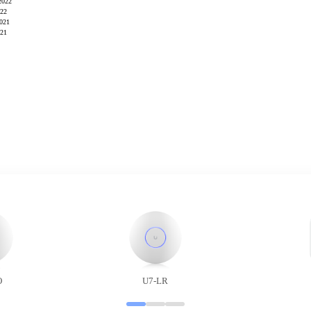
2022
022
021
021
O
U7-LR