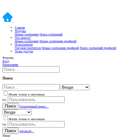
Главная
Форумы
Новые сообщения
Поиск сообщений
Что нового?
Новые сообщения
Новые сообщения профилей
Пользователи
Текущие посетители
Новые сообщения профилей
Поиск сообщений профилей
Точка доступа
Форумы
Вход
Регистрация
Поиск
Искать только в заголовках
От:
Поиск
Расширенный поиск…
Искать только в заголовках
От:
Поиск
Advanced…
Меню