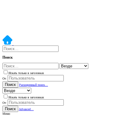
Поиск
Искать только в заголовках
От:
Поиск
Расширенный поиск…
Искать только в заголовках
От:
Поиск
Advanced…
Меню