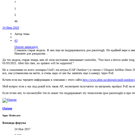
7
1
5
46
24 Июн 2020
Автор темы
#3
fAntom написал(а):
Слишком старая модель. В них еще не поддерживалось poe passtrough. По крайней мере в им
Нажмите для раскрытия...
Да что модель старая теперь мне об этом постоянно напоминает controller, "You have a device under long t
01/03/2021. After this date, no updates will be supported."
Но к сожалению из всего зоопарка UniFi эта штука (UAP Outdoor+) в связке с Ubiquiti AirMax Omni 2
все, она установлена на мачте, и очень надо от нее бы запитать еще и камеру через PoE.
Кстати если вы черпаете информацию в описании с этого сайта
http://www.ubnt.su/ubiquiti/unifi-outdoor
Мой вопрос если у вас под рукой есть такая AP, посмотрите получается ли настроить проброс PoE на в
Если точно нет, то посоветуйте что-то новее что поддерживает эту технологию (poe passtrough) и при э
fAntom
Super Moderator
Команда форума
24 Ноя 2017