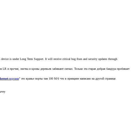
ce is under Long Term Support. It will receive critical bug fixes and security updates through
 LR и прочие, листва и кроны деревьев забивают сигнал. Только эта старая добрая бандура пробивает
hernet
-портами
" это вранье порты там 100 М/б что в принципе написано на другой странице.
мачту