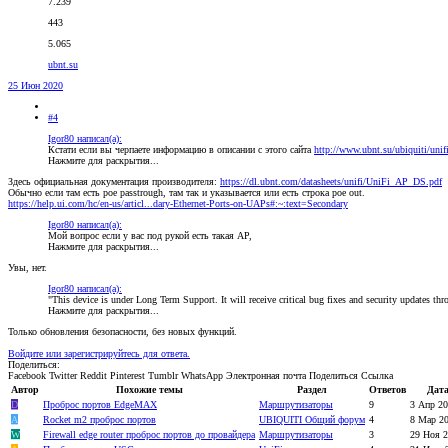
7.239
443
5.065
ubnt.su
25 Июн 2020
#4
Igor80 написал(а):
Кстати если вы черпаете информацию в описании с этого сайта
http://www.ubnt.su/ubiquiti/unif
Нажмите для раскрытия...
Здесь официальная документация производителя:
https://dl.ubnt.com/datasheets/unifi/UniFi_AP_DS.pdf
Обычно если там есть poe passtrough, там так и указывается или есть строка poe out.
https://help.ui.com/hc/en-us/articl...dary-Ethernet-Ports-on-UAPs#:~:text=Secondary
Igor80 написал(а):
Мой вопрос если у вас под рукой есть такая AP,
Нажмите для раскрытия...
Увы, нет.
Igor80 написал(а):
"This device is under Long Term Support. It will receive critical bug fixes and security updates thr
Нажмите для раскрытия...
Только обновления безопасности, без новых функций.
Войдите или зарегистрируйтесь для ответа.
Поделиться:
Facebook
Twitter
Reddit
Pinterest
Tumblr
WhatsApp
Электронная почта
Поделиться
Ссылка
Автор
Похожие темы
Раздел
Ответов
Дат
D
Проброс портов EdgeMAX
Маршрутизаторы
9
3 Апр 2
A
Rocket m2 проброс портов
UBIQUITI Общий форум
4
8 Мар 2
W
Firewall edge router проброс портов до провайдера
Маршрутизаторы
3
29 Ноя 