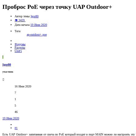
Проброс РоЕ через точку UAP Outdoor+
Автор темы
Igor80
👁 3429
Дата начала
19 Июн 2020
Теги
ap-outdoor+
poe
Форумы
Разделы
UniFi
I
Igor80
участник
16 Июн 2020
7
1
5
46
19 Июн 2020
#1
Есть UAP Outdoor+ запитанная от свича по PoE который входит в порт MAIN можно ли настроить эт