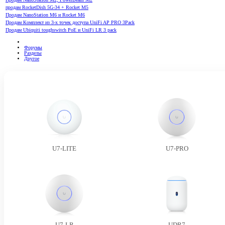
продам RocketDish 5G-34 + Rocket M5
Продам NanoStation M6 и Rocket M6
Продам Комплект из 3-х точек доступа UniFi AP PRO 3Pack
Продам Ubiquiti toughswitch PoE и UniFi LR 3 pack
Форумы
Разделы
Другое
U7-LITE
U7-PRO
U7-LR
UDR7