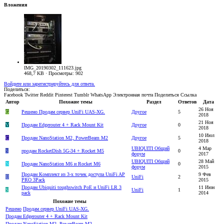
Вложения
IMG_20190302_111623.jpg
468,7 KB · Просмотры: 902
Войдите или зарегистрируйтесь для ответа.
Поделиться:
Facebook
Twitter
Reddit
Pinterest
Tumblr
WhatsApp
Электронная почта
Поделиться
Ссылка
Автор
Похожие темы
Раздел
Ответов
Дата
26 Ноя
G
Решено
Продам сервер UniFi UAS-XG.
Другое
5
2018
21 Ноя
V
Продам Edgerouter 4 + Rack Mount Kit
Другое
0
2018
10 Июл
С
Продам NanoStation M2, PowerBeam M2
Другое
5
2018
UBIQUITI Общий
4 Мар
S
продам RocketDish 5G-34 + Rocket M5
0
форум
2017
UBIQUITI Общий
28 Май
N
Продам NanoStation M6 и Rocket M6
0
форум
2015
Продам Комплект из 3-х точек доступа UniFi AP
9 Фев
U
UniFi
2
PRO 3Pack
2015
Продам Ubiquiti toughswitch PoE и UniFi LR 3
11 Июн
S
UniFi
1
pack
2014
Похожие темы
Решено
Продам сервер UniFi UAS-XG.
Продам Edgerouter 4 + Rack Mount Kit
Продам NanoStation M2, PowerBeam M2