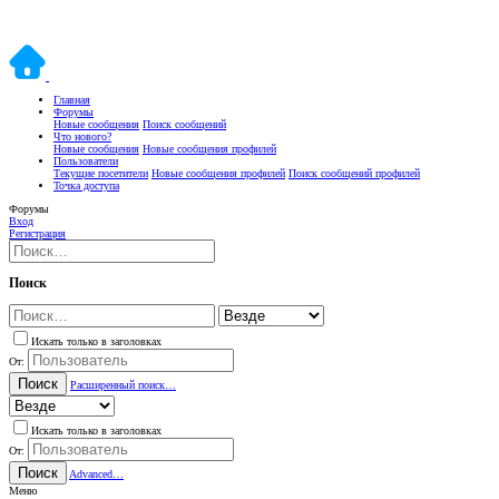
Главная
Форумы
Новые сообщения
Поиск сообщений
Что нового?
Новые сообщения
Новые сообщения профилей
Пользователи
Текущие посетители
Новые сообщения профилей
Поиск сообщений профилей
Точка доступа
Форумы
Вход
Регистрация
Поиск
Искать только в заголовках
От:
Поиск
Расширенный поиск…
Искать только в заголовках
От:
Поиск
Advanced…
Меню