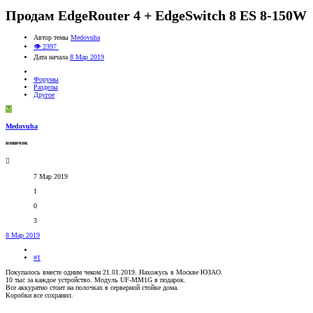
Продам EdgeRouter 4 + EdgeSwitch 8 ES 8-150W
Автор темы
Medovuha
👁 2397
Дата начала
8 Мар 2019
Форумы
Разделы
Другое
M
Medovuha
новичок
7 Мар 2019
1
0
3
8 Мар 2019
#1
Покупалось вместе одним чеком 21.01.2019. Нахожусь в Москве ЮЗАО.
10 тыс за каждое устройство. Модуль UF-MM1G в подарок.
Все аккуратно стоит на полочках в серверной стойке дома.
Коробки все сохранил.