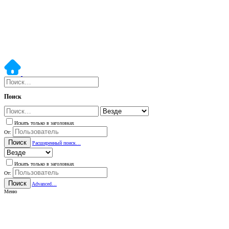
Поиск
Искать только в заголовках
От:
Поиск
Расширенный поиск…
Искать только в заголовках
От:
Поиск
Advanced…
Меню