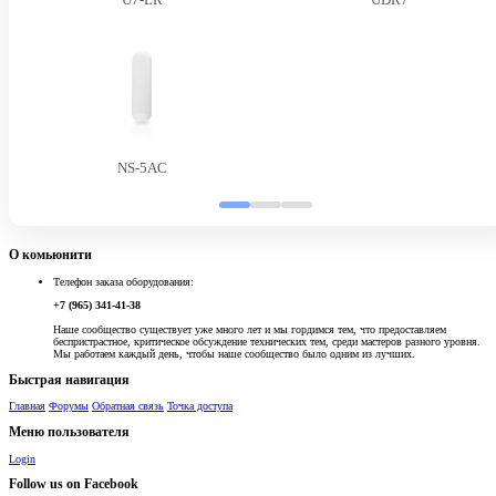
NS-5AC
О комьюнити
Телефон заказа оборудования:
+7 (965) 341-41-38
Наше сообщество существует уже много лет и мы гордимся тем, что предоставляем
беспристрастное, критическое обсуждение технических тем, среди мастеров разного уровня.
Мы работаем каждый день, чтобы наше сообщество было одним из лучших.
Быстрая навигация
Главная
Форумы
Обратная связь
Точка доступа
Меню пользователя
Login
Follow us on Facebook