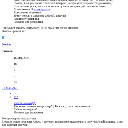
сбоями) и вторая точно отключает интернет, но при этом сохраняет подключение,
отлично пингуется, но пока не перезагрузишь интернет работать не начинает.
Всего имеется 9
точек доступа
.
Контроллер не имеется.
Точку меняли с заведомо рабочей, работает.
Прошивку обновлял.
Нажмите для раскрытия...
Так может заиметь контроллер? )) Не верю, что точка виновата.
Кабель проверяли?
N
Norker
участник
16 Мар 2020
18
7
5
33
12 Май 2021
#12
stalk:er написал(а):
Так может заиметь контроллер? )) Не верю, что точка виновата.
Кабель проверяли?
Нажмите для раскрытия...
Контроллер не используется.
Первым делом проверил кабель и тестером и напрямую подключив к нему обычный кинетик, с ним
все работает отлично.