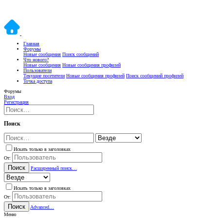
Главная
Форумы
Новые сообщения
Поиск сообщений
Что нового?
Новые сообщения
Новые сообщения профилей
Пользователи
Текущие посетители
Новые сообщения профилей
Поиск сообщений профилей
Точка доступа
Форумы
Вход
Регистрация
Поиск
Искать только в заголовках
От:
Поиск
Расширенный поиск…
Искать только в заголовках
От:
Поиск
Advanced…
Меню