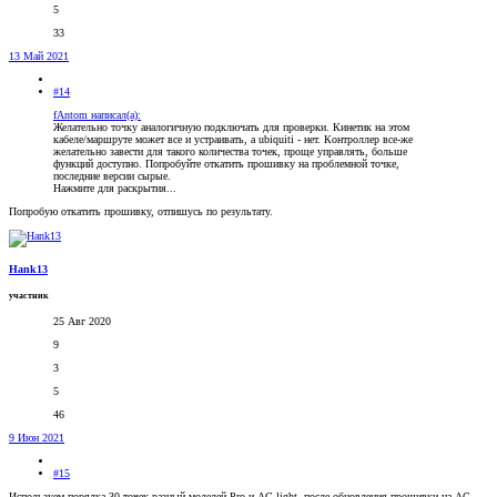
5
33
13 Май 2021
#14
fAntom написал(а):
Желательно точку аналогичную подключать для проверки. Кинетик на этом
кабеле/маршруте может все и устраивать, а ubiquiti - нет. Контроллер все-же
желательно завести для такого количества точек, проще управлять, больше
функций доступно. Попробуйте откатить прошивку на проблемной точке,
последние версии сырые.
Нажмите для раскрытия...
Попробую откатить прошивку, отпишусь по результату.
Hank13
участник
25 Авг 2020
9
3
5
46
9 Июн 2021
#15
Используем порядка 30 точек разный моделей Pro и AC light. после обновления прошивки на AC