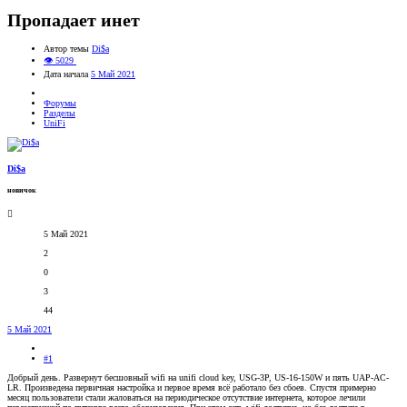
Пропадает инет
Автор темы
Di$a
👁 5029
Дата начала
5 Май 2021
Форумы
Разделы
UniFi
Di$a
новичок
5 Май 2021
2
0
3
44
5 Май 2021
#1
Добрый день. Развернут беcшовный wifi на unifi cloud key, USG-3P, US-16-150W и пять UAP-AC-
LR. Произведена первичная настройка и первое время всё работало без сбоев. Спустя примерно
месяц пользователи стали жаловаться на периодическое отсутствие интернета, которое лечили