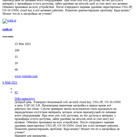
перезагрузкой по питанию всего оборудования. При этом сеть wifi доступна, но без доступа в
интернет, у провайдера услуга доступна, зайти удалённо на network.unifi.ui.com могу все активно.
Обновил прошивки на всех устройствах. После очередного падения удалённо перестартовал USG-3P,
US-16-150W, cloud key и всё начинает работать. Помогите диагностировать проблему. Куда копать?
Может что-то в настройках не учтено?
stalk:er
участник
23 Фев 2021
206
15
20
48
www.youtube.com
6 Май 2021
#2
Di$a написал(а):
Добрый день. Развернут беcшовный wifi на unifi cloud key, USG-3P, US-16-150W
и пять UAP-AC-LR. Произведена первичная настройка и первое время всё
работало без сбоев. Спустя примерно месяц пользователи стали жаловаться на
периодическое отсутствие интернета, которое лечили перезагрузкой по питанию
всего оборудования. При этом сеть wifi доступна, но без доступа в интернет, у
провайдера услуга доступна, зайти удалённо на network.unifi.ui.com могу все
активно. Обновил прошивки на всех устройствах. После очередного падения
удалённо перестартовал USG-3P, US-16-150W, cloud key и всё начинает работать.
Помогите диагностировать проблему. Куда копать? Может что-то в настройках не
учтено?
Нажмите для раскрытия...