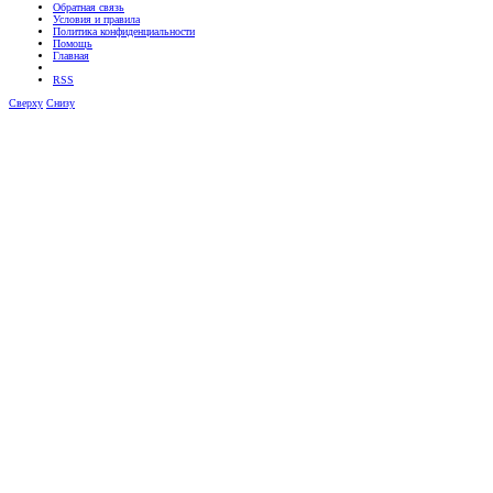
Обратная связь
Условия и правила
Политика конфиденциальности
Помощь
Главная
RSS
Сверху
Снизу