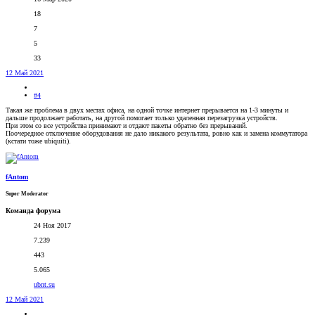
18
7
5
33
12 Май 2021
#4
Такая же проблема в двух местах офиса, на одной точке интернет прерывается на 1-3 минуты и
дальше продолжает работать, на другой помогает только удаленная перезагрузка устройств.
При этом со все устройства принимают и отдают пакеты обратно без прерываний.
Поочередное отключение оборудования не дало никакого результата, ровно как и замена коммутатора
(кстати тоже ubiquiti).
fAntom
Super Moderator
Команда форума
24 Ноя 2017
7.239
443
5.065
ubnt.su
12 Май 2021