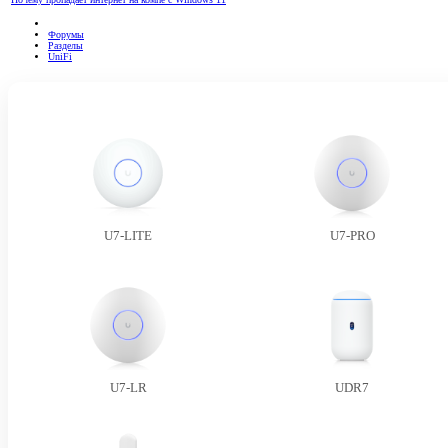
Форумы
Разделы
UniFi
U7-LITE
U7-PRO
U7-LR
UDR7