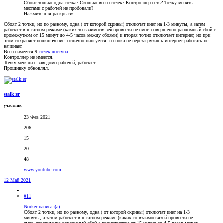
Сбоит только одна точка? Сколько всего точек? Контроллер есть? Точку менять
местами с рабочей не пробовали?
Нажмите для раскрытия...
Сбоят 2 точки, но по разному, одна ( от которой скрины) отключат инет на 1-3 минуты, а затем
работает в штатном режиме (каких то взаимосвязей провести не смог, совершенно рандомный сбой с
промежутком от 15 минут до 4-5 часов между сбоями) и вторая точно отключает интернет, но при
этом сохраняет подключение, отлично пингуется, но пока не перезагрузишь интернет работать не
начинает.
Всего имеется 9
точек доступа
.
Контроллер не имеется.
Точку меняли с заведомо рабочей, работает.
Прошивку обновлял.
stalk:er
участник
23 Фев 2021
206
15
20
48
www.youtube.com
12 Май 2021
#11
Norker написал(а):
Сбоят 2 точки, но по разному, одна ( от которой скрины) отключат инет на 1-3
минуты, а затем работает в штатном режиме (каких то взаимосвязей провести не
смог, совершенно рандомный сбой с промежутком от 15 минут до 4-5 часов между