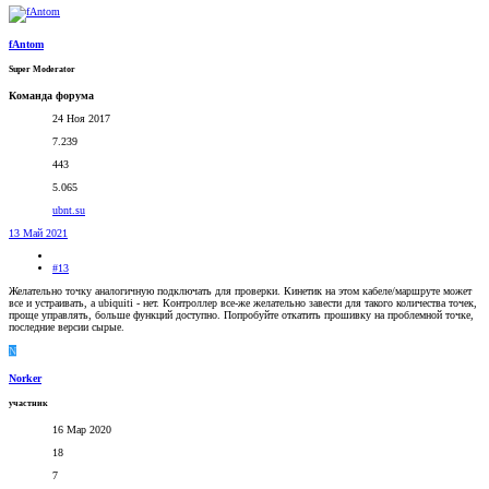
fAntom
Super Moderator
Команда форума
24 Ноя 2017
7.239
443
5.065
ubnt.su
13 Май 2021
#13
Желательно точку аналогичную подключать для проверки. Кинетик на этом кабеле/маршруте может
все и устраивать, а ubiquiti - нет. Контроллер все-же желательно завести для такого количества точек,
проще управлять, больше функций доступно. Попробуйте откатить прошивку на проблемной точке,
последние версии сырые.
N
Norker
участник
16 Мар 2020
18
7