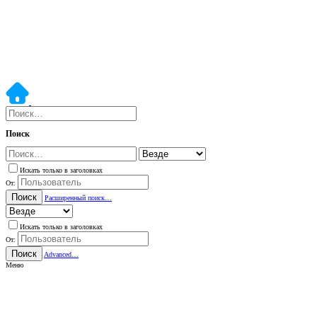
Поиск
Искать только в заголовках
От:
Поиск
Расширенный поиск…
Искать только в заголовках
От:
Поиск
Advanced…
Меню