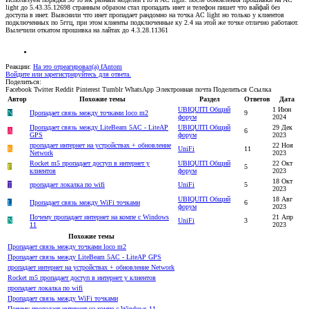
light до 5.43.35.12698 странным образом стал пропадать инет и телефон пишет что вайфай без
доступа в инет. Выяснили что инет пропадает рандомно на точка AC light но только у клиентов
подключенных по 5ггц, при этом клиенты подключенные ку 2.4 на этой же точке отлично работают.
Вылечили откатом прошивка на лайтах до 4.3.28.11361
Реакции:
На это отреагировал(а)
fAntom
Войдите или зарегистрируйтесь для ответа.
Поделиться:
Facebook
Twitter
Reddit
Pinterest
Tumblr
WhatsApp
Электронная почта
Поделиться
Ссылка
Автор
Похожие темы
Раздел
Ответов
Дата
UBIQUITI Общий
1 Июн
N
Пропадает связь между точками loco m2
9
форум
2024
Пропадает связь между LiteBeam 5AC - LiteAP
UBIQUITI Общий
29 Дек
A
6
GPS
форум
2023
пропадает интернет на устройствах + обновление
22 Ноя
K
UniFi
11
Network
2023
Rocket m5 пропадает доступ в интернет у
UBIQUITI Общий
22 Окт
F
5
клиентов
форум
2023
18 Окт
T
пропадает локалка по wifi
UniFi
5
2023
UBIQUITI Общий
18 Авг
L
Пропадает связь между WiFi точками
6
форум
2023
Почему пропадает интернет на компе с Windows
21 Апр
N
UniFi
3
11
2023
Похожие темы
Пропадает связь между точками loco m2
Пропадает связь между LiteBeam 5AC - LiteAP GPS
пропадает интернет на устройствах + обновление Network
Rocket m5 пропадает доступ в интернет у клиентов
пропадает локалка по wifi
Пропадает связь между WiFi точками
Почему пропадает интернет на компе с Windows 11