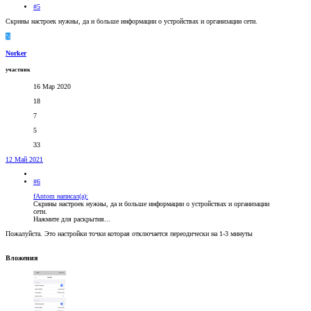
#5
Скрины настроек нужны, да и больше информации о устройствах и организации сети.
N
Norker
участник
16 Мар 2020
18
7
5
33
12 Май 2021
#6
fAntom написал(а):
Скрины настроек нужны, да и больше информации о устройствах и организации
сети.
Нажмите для раскрытия...
Пожалуйста. Это настройки точки которая отключается переодически на 1-3 минуты
Вложения