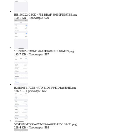
BB166C22-C8CD-4752-BBAF-39850FD397B5.png
150,1 KB · Просмотры: 629
1C598871-B369-4170-A8D0-861010A8AE89.png
143,7 KB · Просмотры: 587
B28E90FE-7C9B-477D-81DE-F947D4A6408D.png
186 KB · Просмотры: 602
5834356E-C3D5-4719-8FAA-20D0AE5CBA6D.png
228,4 KB · Просмотры: 588