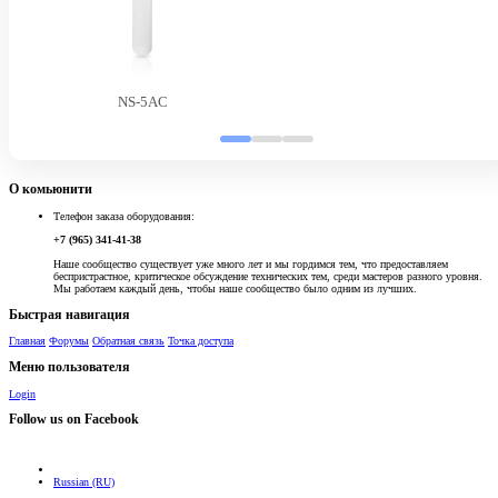
NS-5AC
О комьюнити
Телефон заказа оборудования:
+7 (965) 341-41-38
Наше сообщество существует уже много лет и мы гордимся тем, что предоставляем
беспристрастное, критическое обсуждение технических тем, среди мастеров разного уровня.
Мы работаем каждый день, чтобы наше сообщество было одним из лучших.
Быстрая навигация
Главная
Форумы
Обратная связь
Точка доступа
Меню пользователя
Login
Follow us on Facebook
Russian (RU)