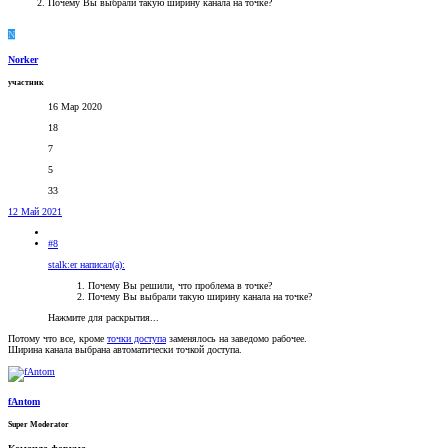
Почему Вы выбрали такую ширину канала на точке?
N
Norker
участник
16 Мар 2020
18
7
5
33
12 Май 2021
#8
stalk:er написал(а):
Почему Вы решили, что проблема в точке?
Почему Вы выбрали такую ширину канала на точке?
Нажмите для раскрытия...
Потому что все, кроме
точки доступа
заменялось на заведомо рабочее.
Ширина канала выбрана автоматически точкой доступа.
fAntom
Super Moderator