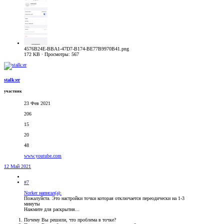
4576B24E-BBA1-47D7-B174-BE77B9970B41.png
172 KB · Просмотры: 567
stalk:er
участник
23 Фев 2021
206
15
20
48
www.youtube.com
12 Май 2021
#7
Norker написал(а):
Пожалуйста. Это настройки точки которая отключается переодически на 1-3
минуты
Нажмите для раскрытия...
Почему Вы решили, что проблема в точке?