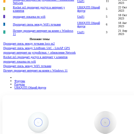
K
UniFi
11
Network
2023
Rocket m5 пропадает доступ в интернет у
UBIQUITI Общий
22 Окт
F
5
клиентов
форум
2023
18 Окт
T
пропадает локалка по wifi
UniFi
5
2023
UBIQUITI Общий
18 Авг
L
Пропадает связь между WiFi точками
6
форум
2023
Почему пропадает интернет на компе с Windows
21 Апр
N
UniFi
3
11
2023
Похожие темы
Пропадает связь между точками loco m2
Пропадает связь между LiteBeam 5AC - LiteAP GPS
пропадает интернет на устройствах + обновление Network
Rocket m5 пропадает доступ в интернет у клиентов
пропадает локалка по wifi
Пропадает связь между WiFi точками
Почему пропадает интернет на компе с Windows 11
Форумы
Разделы
UBIQUITI Общий форум