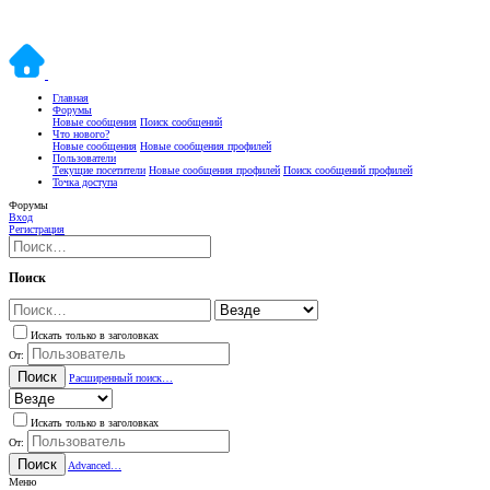
Главная
Форумы
Новые сообщения
Поиск сообщений
Что нового?
Новые сообщения
Новые сообщения профилей
Пользователи
Текущие посетители
Новые сообщения профилей
Поиск сообщений профилей
Точка доступа
Форумы
Вход
Регистрация
Поиск
Искать только в заголовках
От:
Поиск
Расширенный поиск…
Искать только в заголовках
От:
Поиск
Advanced…
Меню