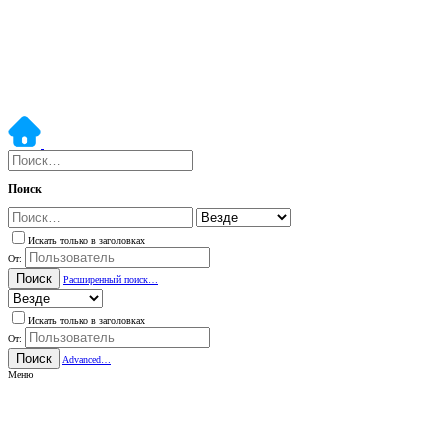
Поиск
Искать только в заголовках
От:
Поиск
Расширенный поиск…
Искать только в заголовках
От:
Поиск
Advanced…
Меню