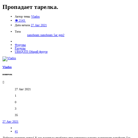
Пропадает тарелка.
Автор темы
Vlados
👁 2143
Дата начала
27 Авг 2021
Теги
nanobeam
nanobeam 5ac gen2
Форумы
Разделы
UBIQUITI Общий форум
Vlados
новичок
27 Авг 2021
1
0
3
35
27 Авг 2021
#1
Доброго времени суток! У нас возникла проблема при установке вашего радиомоста nanobeam 5ac-