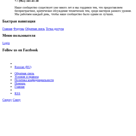
+7 (965) 341-41-38
Наше сообщество существует уже много лет и мы гордимся тем, что предоставляем
беспристрастное, критическое обсуждение технических тем, среди мастеров разного уровня.
Мы работаем каждый день, чтобы наше сообщество было одним из лучших.
Быстрая навигация
Главная
Форумы
Обратная связь
Точка доступа
Меню пользователя
Login
Follow us on Facebook
Russian (RU)
Обратная связь
Условия и правила
Политика конфиденциальности
Помощь
Главная
RSS
Сверху
Снизу