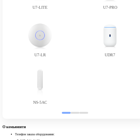
U7-LITE
U7-PRO
U7-LR
UDR7
NS-5AC
О комьюнити
Телефон заказа оборудования: