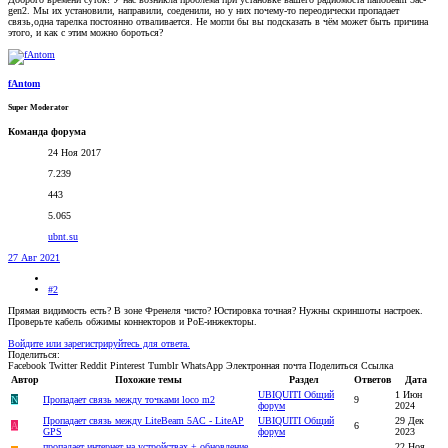
gen2. Мы их установили, направили, соеденили, но у них почему-то переодически пропадает
связь,одна тарелка постоянно отваливается. Не могли бы вы подсказать в чём может быть причина
этого, и как с этим можно бороться?
fAntom
Super Moderator
Команда форума
24 Ноя 2017
7.239
443
5.065
ubnt.su
27 Авг 2021
#2
Прямая видимость есть? В зоне Френеля чисто? Юстировка точная? Нужны скриншоты настроек.
Проверьте кабель обжимы коннекторов и PoE-инжекторы.
Войдите или зарегистрируйтесь для ответа.
Поделиться:
Facebook
Twitter
Reddit
Pinterest
Tumblr
WhatsApp
Электронная почта
Поделиться
Ссылка
Автор
Похожие темы
Раздел
Ответов
Дата
UBIQUITI Общий
1 Июн
N
Пропадает связь между точками loco m2
9
форум
2024
Пропадает связь между LiteBeam 5AC - LiteAP
UBIQUITI Общий
29 Дек
A
6
GPS
форум
2023
пропадает интернет на устройствах + обновление
22 Ноя