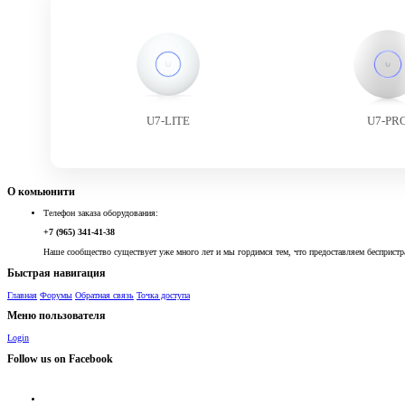
U7-LITE
U7-PR
О комьюнити
Телефон заказа оборудования:
+7 (965) 341-41-38
Наше сообщество существует уже много лет и мы гордимся тем, что предоставляем беспристр
Быстрая навигация
Главная
Форумы
Обратная связь
Точка доступа
Меню пользователя
Login
Follow us on Facebook