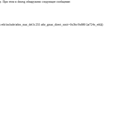
огу. При этом в dmesg обнаружено следующее сообщение:
-eth/include/athrs_mac_def.h:255 athr_gmac_direct_xmit+0x3bc/0x880 [ar724x_eth]()