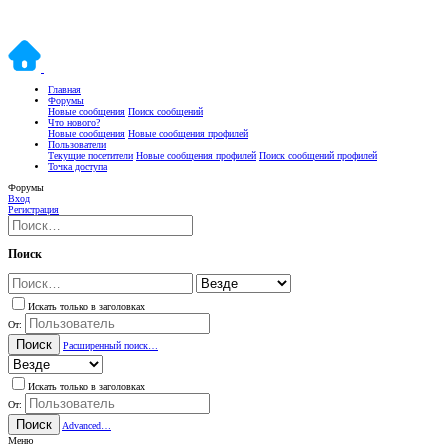
Главная
Форумы
Новые сообщения
Поиск сообщений
Что нового?
Новые сообщения
Новые сообщения профилей
Пользователи
Текущие посетители
Новые сообщения профилей
Поиск сообщений профилей
Точка доступа
Форумы
Вход
Регистрация
Поиск
Искать только в заголовках
От:
Поиск
Расширенный поиск…
Искать только в заголовках
От:
Поиск
Advanced…
Меню