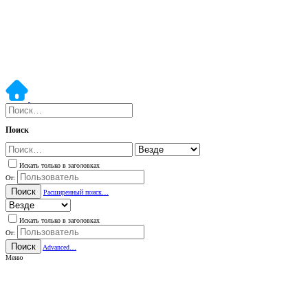
Поиск
Искать только в заголовках
От:
Поиск
Расширенный поиск…
Искать только в заголовках
От:
Поиск
Advanced…
Меню