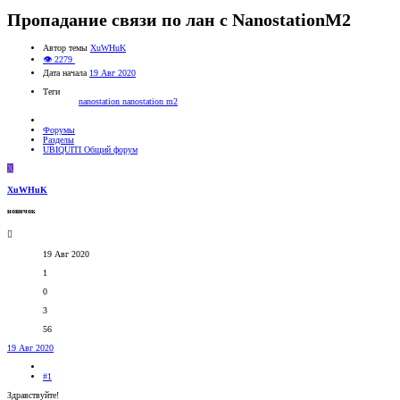
Пропадание связи по лан с NanostationM2
Автор темы
XuWHuK
👁 2279
Дата начала
19 Авг 2020
Теги
nanostation
nanostation m2
Форумы
Разделы
UBIQUITI Общий форум
X
XuWHuK
новичок
19 Авг 2020
1
0
3
56
19 Авг 2020
#1
Здравствуйте!