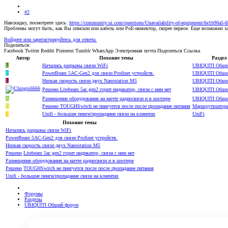
#2
Навскидку, посмотрите здесь:
https://community.ui.com/questions/Unavailability-of-equipment/6e1b90a5
Проблемы могут быть, как Вы описали или кабель или PoE-инжектор, скорее первое. Еще возможно зап
Войдите или зарегистрируйтесь для ответа.
Поделиться:
Facebook
Twitter
Reddit
Pinterest
Tumblr
WhatsApp
Электронная почта
Поделиться
Ссылка
Автор
Похожие темы
Раздел
L
Начались разрывы связи WiFi
UBIQUITI Общи
Р
PowerBeam 5AC-Gen2 для связи Profinet устройств.
UBIQUITI Общи
L
Низкая скорость связи двух Nanostation M5
UBIQUITI Общи
Решено
Litebeam 5ac gen2 горит индикатор, связи с ним нет
UBIQUITI Общи
A
Размещение оборудования на мачте радиосвязи и в шелтере
UBIQUITI Общи
D
Решено
TOUGHSwitch не пингуется после после пропадание питания
Маршрутизатор
E
Unifi - большие пинги/пропадание связи на клиентах
UniFi
Похожие темы
Начались разрывы связи WiFi
PowerBeam 5AC-Gen2 для связи Profinet устройств.
Низкая скорость связи двух Nanostation M5
Решено
Litebeam 5ac gen2 горит индикатор, связи с ним нет
Размещение оборудования на мачте радиосвязи и в шелтере
Решено
TOUGHSwitch не пингуется после после пропадание питания
Unifi - большие пинги/пропадание связи на клиентах
Форумы
Разделы
UBIQUITI Общий форум