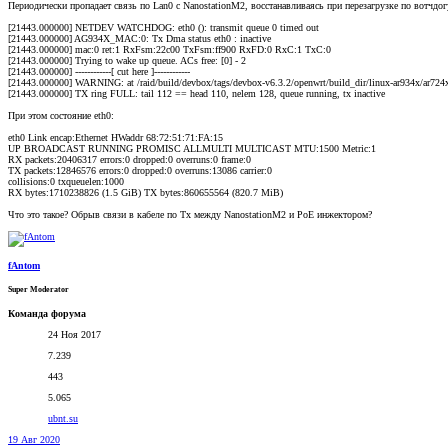
Периодически пропадает связь по Lan0 с NanostationM2, восстанавливаясь при перезагрузке по вотчд
[21443.000000] NETDEV WATCHDOG: eth0 (): transmit queue 0 timed out
[21443.000000] AG934X_MAC:0: Tx Dma status eth0 : inactive
[21443.000000] mac:0 ret:1 RxFsm:22c00 TxFsm:ff900 RxFD:0 RxC:1 TxC:0
[21443.000000] Trying to wake up queue. ACs free: [0] - 2
[21443.000000] ------------[ cut here ]------------
[21443.000000] WARNING: at /raid/build/devbox/tags/devbox-v6.3.2/openwrt/build_dir/linux-ar934x/ar724x
[21443.000000] TX ring FULL: tail 112 == head 110, nelem 128, queue running, tx inactive
При этом состояние eth0:
eth0 Link encap:Ethernet HWaddr 68:72:51:71:FA:15
UP BROADCAST RUNNING PROMISC ALLMULTI MULTICAST MTU:1500 Metric:1
RX packets:20406317 errors:0 dropped:0 overruns:0 frame:0
TX packets:12846576 errors:0 dropped:0 overruns:13086 carrier:0
collisions:0 txqueuelen:1000
RX bytes:1710238826 (1.5 GiB) TX bytes:860655564 (820.7 MiB)
Что это такое? Обрыв связи в кабеле по Tx между NanostationM2 и PoE инжектором?
fAntom
Super Moderator
Команда форума
24 Ноя 2017
7.239
443
5.065
ubnt.su
19 Авг 2020