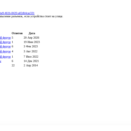
-6be9-461b-8420-a02db4cac331
ыление разъемов, если устройства стоят на улице.
Ответов
Дата
й форум
5
20 Апр 2026
й форум
1
19 Июн 2023
й форум
6
3 Фев 2023
й форум
4
3 Авг 2022
й форум
1
7 Июл 2022
ы
6
14 Дек 2021
22
2 Апр 2014