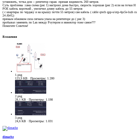
установить, точка дом -- репетитор гараж -прямая видимость 260 метров.
Суть проблемы :сама схема (рис 1) настроил дома быстро, скорость хорошая (рис 2) если на точки Н
POE кабель короткий , увеличил длину кабель до 55 метров
( с квартиры по чердаку и на крышу почти 55 метров) сам кабель ( cable qtech qpp-u/utp-4pc5e-lszh сu
24 AWG)
прямым обжимом сила сигнала упала на репетиторе до ( рис 3)
пробывал заменить по Lan между Роутером и инжектор тоже самое???
Помогите Советом!
Вложения
1.png
123,9 KB · Просмотры: 1.280
2.png
28,1 KB · Просмотры: 1.198
3.png
24,6 KB · Просмотры: 1.031
dimacbz