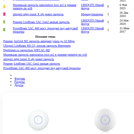
2025
Маленькая скорость nanostation loco m2 в режиме
UBIQUITI Общий
6 Фев
A
6
репитор по wifi
форум
2025
26 Дек
D
ubiquiti edge router X sfp режет скорость
Маршрутизаторы
2
2024
UBIQUITI Общий
24 Ноя
S
Решено
LiteBeam 5AC Gen2 низкая скорость
5
форум
2024
PowerBeam 5AC 400 мост, проседает под нагрузкой
UBIQUITI Общий
15 Июн
S
1
прокачка
форум
2017
Похожие темы
Решено
AirGrid M2 скорость интернет упала до 10 Mbps
Ubiquiti LiteBeam M5-23, плохая скорость Интернета
Проблема со скоростью WIFI AC HD
Маленькая скорость nanostation loco m2 в режиме репитор по wifi
ubiquiti edge router X sfp режет скорость
Решено
LiteBeam 5AC Gen2 низкая скорость
PowerBeam 5AC 400 мост, проседает под нагрузкой прокачка
Форумы
Разделы
Другое