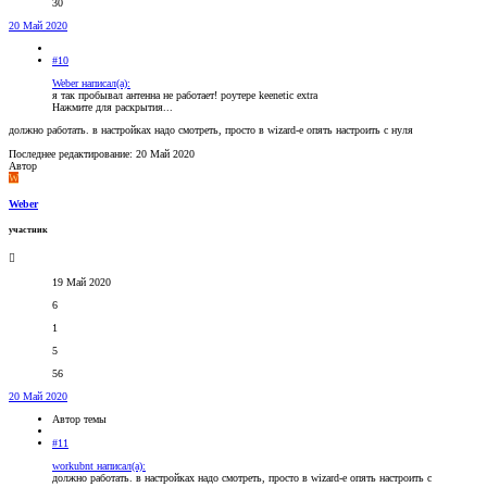
30
20 Май 2020
#10
Weber написал(а):
я так пробывал антенна не работает! роутере keenetic extra
Нажмите для раскрытия...
должно работать. в настройках надо смотреть, просто в wizard-е опять настроить с нуля
Последнее редактирование:
20 Май 2020
Автор
W
Weber
участник
19 Май 2020
6
1
5
56
20 Май 2020
Автор темы
#11
workubnt написал(а):
должно работать. в настройках надо смотреть, просто в wizard-е опять настроить с