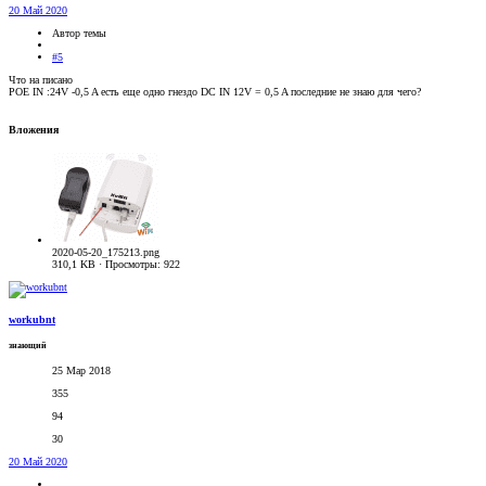
20 Май 2020
Автор темы
#5
Что на писано
POE IN :24V -0,5 A есть еще одно гнездо DC IN 12V = 0,5 A последние не знаю для чего?
Вложения
2020-05-20_175213.png
310,1 KB · Просмотры: 922
workubnt
знающий
25 Мар 2018
355
94
30
20 Май 2020