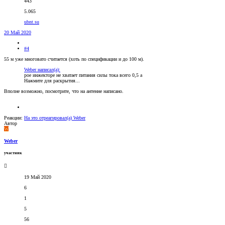
443
5.065
ubnt.su
20 Май 2020
#4
55 м уже многовато считается (хоть по спецификации и до 100 м).
Weber написал(а):
рое инжекторе не хватает питания силы тока всего 0,5 а
Нажмите для раскрытия...
Вполне возможно, посмотрите, что на антенне написано.
Реакции:
На это отреагировал(а)
Weber
Автор
W
Weber
участник
19 Май 2020
6
1
5
56