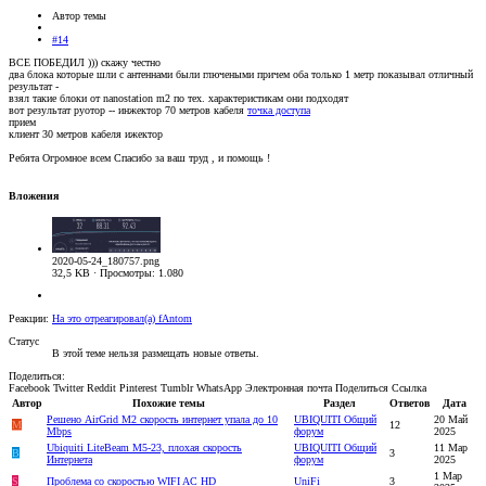
Автор темы
#14
ВСЕ ПОБЕДИЛ ))) скажу честно
два блока которые шли с антеннами были глючеными причем оба только 1 метр показывал отличный
результат -
взял такие блоки от nanostation m2 по тех. характеристикам они подходят
вот результат руотор -- инжектор 70 метров кабеля
точка доступа
прием
клиент 30 метров кабеля ижектор
Ребята Огромное всем Спасибо за ваш труд , и помощь !
Вложения
2020-05-24_180757.png
32,5 KB · Просмотры: 1.080
Реакции:
На это отреагировал(а)
fAntom
Статус
В этой теме нельзя размещать новые ответы.
Поделиться:
Facebook
Twitter
Reddit
Pinterest
Tumblr
WhatsApp
Электронная почта
Поделиться
Ссылка
Автор
Похожие темы
Раздел
Ответов
Дата
Решено
AirGrid M2 скорость интернет упала до 10
UBIQUITI Общий
20 Май
M
12
Mbps
форум
2025
Ubiquiti LiteBeam M5-23, плохая скорость
UBIQUITI Общий
11 Мар
B
3
Интернета
форум
2025
1 Мар
S
Проблема со скоростью WIFI AC HD
UniFi
3