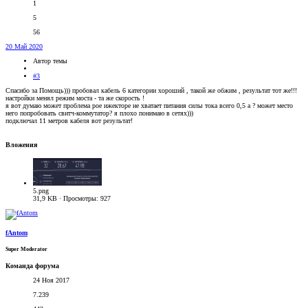
1
5
56
20 Май 2020
Автор темы
#3
Спасибо за Помощь))) пробовал кабель 6 категории хороший , такой же обжим , результат тот же!!!
настройки менял режим моста - та же скорость !
я вот думаю может проблема рое ижекторе не хватает питания силы тока всего 0,5 а ? может место
него попробовать свитч-коммутатор? я плохо понимаю в сетях)))
подключал 11 метров кабеля вот результат!
Вложения
5.png
31,9 KB · Просмотры: 927
fAntom
Super Moderator
Команда форума
24 Ноя 2017
7.239