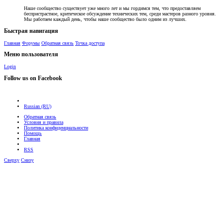
Наше сообщество существует уже много лет и мы гордимся тем, что предоставляем
беспристрастное, критическое обсуждение технических тем, среди мастеров разного уровня.
Мы работаем каждый день, чтобы наше сообщество было одним из лучших.
Быстрая навигация
Главная
Форумы
Обратная связь
Точка доступа
Меню пользователя
Login
Follow us on Facebook
Russian (RU)
Обратная связь
Условия и правила
Политика конфиденциальности
Помощь
Главная
RSS
Сверху
Снизу