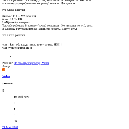
Так себе работает. В админку(точке) не попасть. но интернет по wifi, есть.
в админку роутера(кинетика например) попасть. Доступ есть!
это плохо работает.
3) блок: POE - WAN(точка)
блок: LAN - ПК
LAN(точка) - интернет.
Так себе работает. В админку(точке) не попасть. Но интернет по wifi, есть.
В админку роутера(кинетика например) попасть. Доступ есть!
это плохо работает.
wan и lan - оба входа питаю точку от пое. НО!!!!!
wan лучше запитовать!!!
Реакции:
На это отреагировал(а)
Weber
Автор
W
Weber
участник
19 Май 2020
6
1
5
56
24 Май 2020