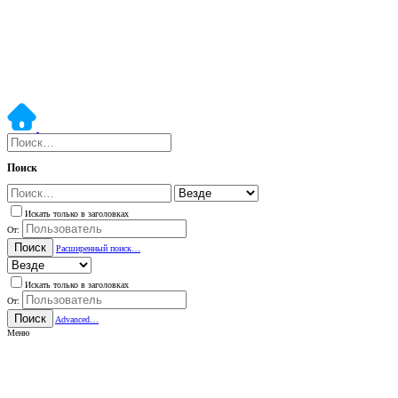
Поиск
Искать только в заголовках
От:
Поиск
Расширенный поиск…
Искать только в заголовках
От:
Поиск
Advanced…
Меню