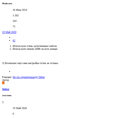
Moderator
16 Июн 2014
1.502
243
75
19 Май 2020
#2
Используем очень качественные кабели.
Используем обжим 568B на всех концах.
3) Возможно ещё сами настройки точек не точные.
Реакции:
На это отреагировал(а)
Weber
Автор
W
Weber
участник
19 Май 2020
6