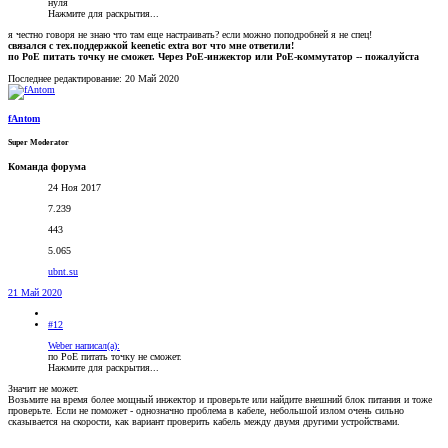
нуля
Нажмите для раскрытия...
я честно говоря не знаю что там еще настраивать? если можно поподробней я не спец!
связался с тех.поддержкой keenetic extra вот что мне ответили!
по PoE питать точку не сможет. Через PoE-инжектор или PoE-коммутатор -- пожалуйста
Последнее редактирование:
20 Май 2020
fAntom
Super Moderator
Команда форума
24 Ноя 2017
7.239
443
5.065
ubnt.su
21 Май 2020
#12
Weber написал(а):
по PoE питать точку не сможет.
Нажмите для раскрытия...
Значит не может.
Возьмите на время более мощный инжектор и проверьте или найдите внешний блок питания и тоже
проверьте. Если не поможет - однозначно проблема в кабеле, небольшой излом очень сильно
сказывается на скорости, как вариант проверить кабель между двумя другими устройствами.