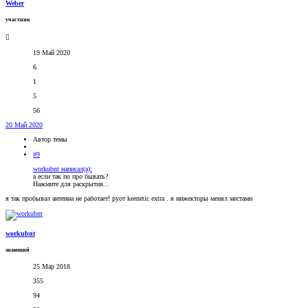
Weber
участник
19 Май 2020
6
1
5
56
20 Май 2020
Автор темы
#9
workubnt написал(а):
а если так по про бывать?
Нажмите для раскрытия...
я так пробывал антенна не работает! руот keenetic extra . я инжекторы менял местами
workubnt
знающий
25 Мар 2018
355
94