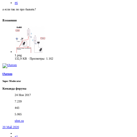
#6
а если так по про бывать?
Вложения
1.png
132,9 KB · Просмотры: 1.162
fAntom
Super Moderator
Команда форума
24 Ноя 2017
7.239
443
5.065
ubnt.su
20 Май 2020
#7