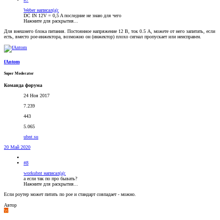
Weber написал(а):
DC IN 12V = 0,5 A последние не знаю для чего
Нажмите для раскрытия...
Для внешнего блока питания. Постоянное напряжение 12 В, ток 0.5 А, можете от него запитать, если
есть, вместо poe-инжектора, возможно он (инжектор) плохо сигнал пропускает или неисправен.
fAntom
Super Moderator
Команда форума
24 Ноя 2017
7.239
443
5.065
ubnt.su
20 Май 2020
#8
workubnt написал(а):
а если так по про бывать?
Нажмите для раскрытия...
Если роутер может питать по poe и стандарт совпадает - можно.
Автор
W