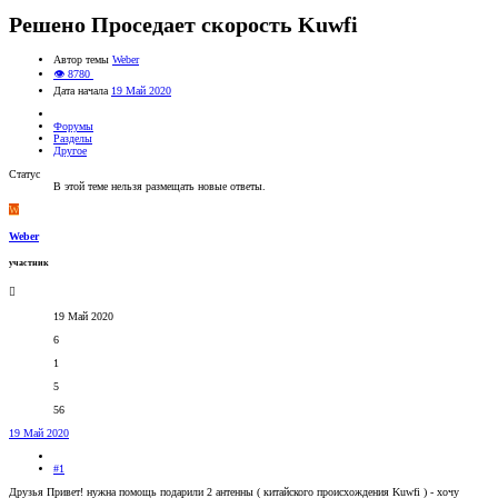
Решено
Проседает скорость Kuwfi
Автор темы
Weber
👁 8780
Дата начала
19 Май 2020
Форумы
Разделы
Другое
Статус
В этой теме нельзя размещать новые ответы.
W
Weber
участник
19 Май 2020
6
1
5
56
19 Май 2020
#1
Друзья Привет! нужна помощь подарили 2 антенны ( китайского происхождения Kuwfi ) - хочу