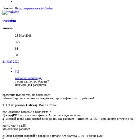
Реакции:
На это отреагировал(а)
Weber
workubnt
знающий
25 Мар 2018
355
94
30
21 Май 2020
#13
workubnt написал(а):
а если так по про бывать?
Нажмите для раскрытия...
протестил именно так, не очень идея.
Internet Explorer - только им открывать. хром и фокс, плохо работает!
ТЕСТ по режиму
Gateway Mode
в точке
пое инжектор которые в комплекте. :
1)
вход(POE)
- туда к точке(
wan
). А где Lan - туда интернет.
а на самой точке один
любой
вход на пк. так работает - интернет на ПК. и есть доступ к точке с пк и
wifi.
это то что у вас!!!
это отлично работает.
2) Этот вариант который я говорил в начале. От роутера LAN - к точке LAN