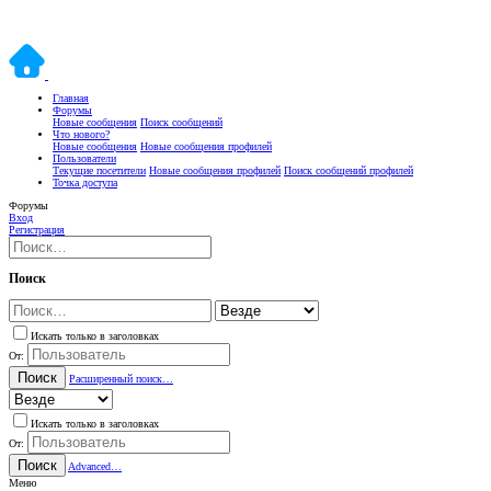
Главная
Форумы
Новые сообщения
Поиск сообщений
Что нового?
Новые сообщения
Новые сообщения профилей
Пользователи
Текущие посетители
Новые сообщения профилей
Поиск сообщений профилей
Точка доступа
Форумы
Вход
Регистрация
Поиск
Искать только в заголовках
От:
Поиск
Расширенный поиск…
Искать только в заголовках
От:
Поиск
Advanced…
Меню