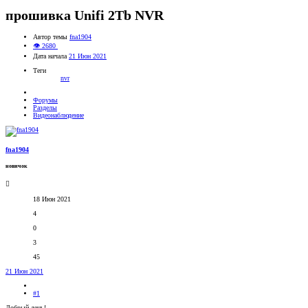
прошивка Unifi 2Tb NVR
Автор темы
fna1904
👁 2680
Дата начала
21 Июн 2021
Теги
nvr
Форумы
Разделы
Видеонаблюдение
fna1904
новичок
18 Июн 2021
4
0
3
45
21 Июн 2021
#1
Добрый день!