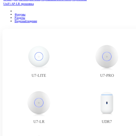
UniFi AP-LR прошивка
Форумы
Разделы
Видеонаблюдение
U7-LITE
U7-PRO
U7-LR
UDR7