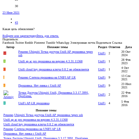
30
23 Июн 2021
#3
Какая цель обновления?
Войдите или зарегистрируйтесь для ответа.
Поделиться:
Facebook
Twitter
Reddit
Pinterest
Tumblr
WhatsApp
Электронная почта
Поделиться
Ссылка
Автор
Похожие темы
Раздел
Ответов
Дата
Решено
Ubiquiti Точка доступа Unifi AP прошивка через
20 Окт
M
UniFi
2
ssh
2024
28 Фев
A
Unifi ap ac pro прошивка на версию 4.3.31.11368
UniFi
1
2023
4 Окт
C
Unifi cloud key прошивка ключа 0.8.2 не обновляется
UniFi
1
2022
13 Сен
I
Решено
Слетела прошивка на UNIFI AP LR
UniFi
9
2021
23 Июл
E
Прошивка. Нет линка с Unifi AP
UniFi
9
2021
Точки Доступа Ubiquiti Unifi, Прошивка 3.3.17.3991,
22 Фев
UniFi
2
Проблема.
2016
5 Фев
R
UniFi AP-LR прошивка
UniFi
4
2016
Похожие темы
Решено
Ubiquiti Точка доступа Unifi AP прошивка через ssh
Unifi ap ac pro прошивка на версию 4.3.31.11368
Unifi cloud key прошивка ключа 0.8.2 не обновляется
Решено
Слетела прошивка на UNIFI AP LR
Прошивка. Нет линка с Unifi AP
Точки Доступа Ubiquiti Unifi, Прошивка 3.3.17.3991, Проблема.