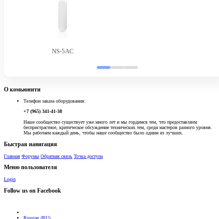
NS-5AC
О комьюнити
Телефон заказа оборудования:
+7 (965) 341-41-38
Наше сообщество существует уже много лет и мы гордимся тем, что предоставляем
беспристрастное, критическое обсуждение технических тем, среди мастеров разного уровня.
Мы работаем каждый день, чтобы наше сообщество было одним из лучших.
Быстрая навигация
Главная
Форумы
Обратная связь
Точка доступа
Меню пользователя
Login
Follow us on Facebook
Russian (RU)