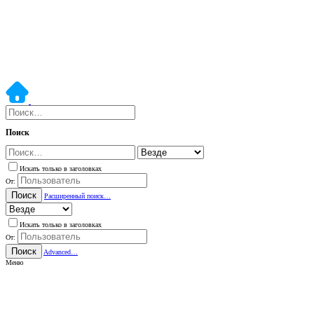
Поиск
Искать только в заголовках
От:
Поиск
Расширенный поиск…
Искать только в заголовках
От:
Поиск
Advanced…
Меню