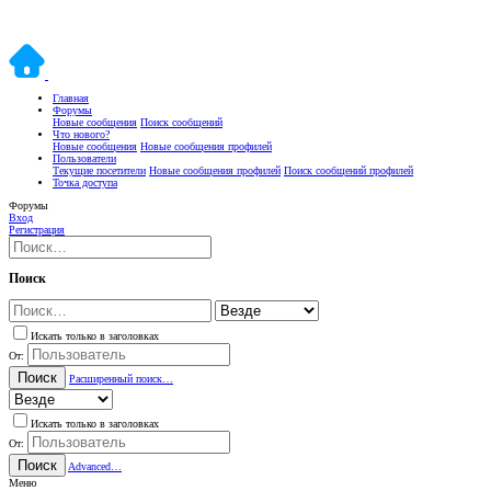
Главная
Форумы
Новые сообщения
Поиск сообщений
Что нового?
Новые сообщения
Новые сообщения профилей
Пользователи
Текущие посетители
Новые сообщения профилей
Поиск сообщений профилей
Точка доступа
Форумы
Вход
Регистрация
Поиск
Искать только в заголовках
От:
Поиск
Расширенный поиск…
Искать только в заголовках
От:
Поиск
Advanced…
Меню