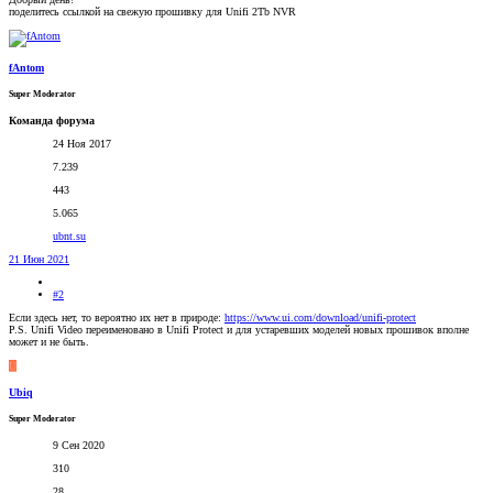
поделитесь ссылкой на свежую прошивку для Unifi 2Tb NVR
fAntom
Super Moderator
Команда форума
24 Ноя 2017
7.239
443
5.065
ubnt.su
21 Июн 2021
#2
Если здесь нет, то вероятно их нет в природе:
https://www.ui.com/download/unifi-protect
P.S. Unifi Video переименовано в Unifi Protect и для устаревших моделей новых прошивок вполне
может и не быть.
U
Ubiq
Super Moderator
9 Сен 2020
310
28