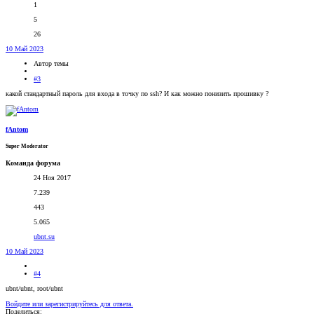
1
5
26
10 Май 2023
Автор темы
#3
какой стандартный пароль для входа в точку по ssh? И как можно понизить прошивку ?
fAntom
Super Moderator
Команда форума
24 Ноя 2017
7.239
443
5.065
ubnt.su
10 Май 2023
#4
ubnt/ubnt, root/ubnt
Войдите или зарегистрируйтесь для ответа.
Поделиться: