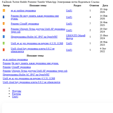
Facebook
Twitter
Reddit
Pinterest
Tumblr
WhatsApp
Электронная почта
Поделиться
Ссылка
Автор
Похожие темы
Раздел
Ответов
Дата
19 Апр
M
ap ac outdoor прошивка
UniFi
1
2026
Решено
Не могу понять какая прошивка мне
14 Янв
T
UniFi
4
нужна.
2026
26 Фев
A
Решено
CloudP прошивка
UniFi
7
2025
Решено
Ubiquiti Точка доступа Unifi AP прошивка
20 Окт
M
UniFi
2
через ssh
2024
UBIQUITI Общий
25 Июл
R
Перепрошивка Bullet AC IP67 на OpenWRT
1
форум
2024
28 Фев
A
Unifi ap ac pro прошивка на версию 4.3.31.11368
UniFi
1
2023
Unifi cloud key прошивка ключа 0.8.2 не
4 Окт
C
UniFi
1
обновляется
2022
Похожие темы
ap ac outdoor прошивка
Решено
Не могу понять какая прошивка мне нужна.
Решено
CloudP прошивка
Решено
Ubiquiti Точка доступа Unifi AP прошивка через ssh
Перепрошивка Bullet AC IP67 на OpenWRT
Unifi ap ac pro прошивка на версию 4.3.31.11368
Unifi cloud key прошивка ключа 0.8.2 не обновляется
Форумы
Разделы
UniFi