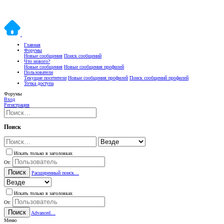
Главная
Форумы
Новые сообщения
Поиск сообщений
Что нового?
Новые сообщения
Новые сообщения профилей
Пользователи
Текущие посетители
Новые сообщения профилей
Поиск сообщений профилей
Точка доступа
Форумы
Вход
Регистрация
Поиск
Искать только в заголовках
От:
Поиск
Расширенный поиск…
Искать только в заголовках
От:
Поиск
Advanced…
Меню