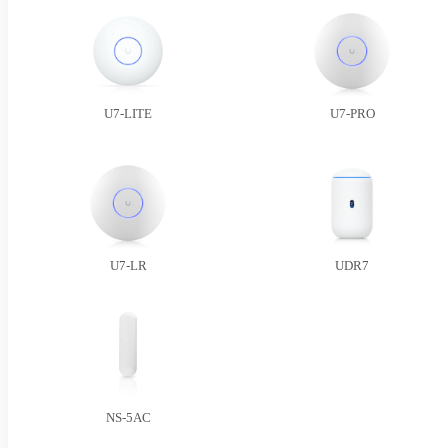
U7-LITE
U7-PRO
U7-LR
UDR7
NS-5AC