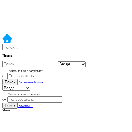
Поиск
Искать только в заголовках
От:
Поиск
Расширенный поиск…
Искать только в заголовках
От:
Поиск
Advanced…
Меню