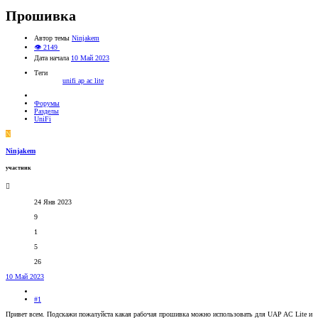
Прошивка
Автор темы
Ninjakem
👁 2149
Дата начала
10 Май 2023
Теги
unifi ap ac lite
Форумы
Разделы
UniFi
N
Ninjakem
участник
24 Янв 2023
9
1
5
26
10 Май 2023
#1
Привет всем. Подскажи пожалуйста какая рабочая прошивка можно использовать для UAP AC Lite и