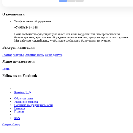
О комьюнити
Телефон заказа оборудования:
+7 (965) 341-41-38
Наше сообщество существует уже много лет и мы гордимся тем, что предоставляем
беспристрастное, критическое обсуждение технических тем, среди мастеров разного уровня.
Мы работаем каждый день, чтобы наше сообщество было одним из лучших.
Быстрая навигация
Главная
Форумы
Обратная связь
Точка доступа
Меню пользователя
Login
Follow us on Facebook
Russian (RU)
Обратная связь
Условия и правила
Политика конфиденциальности
Помощь
Главная
RSS
Сверху
Снизу