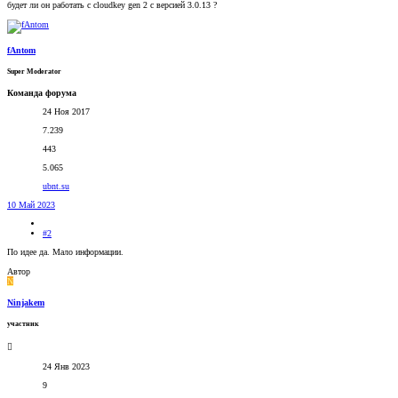
будет ли он работать с cloudkey gen 2 с версией 3.0.13 ?
fAntom
Super Moderator
Команда форума
24 Ноя 2017
7.239
443
5.065
ubnt.su
10 Май 2023
#2
По идее да. Мало информации.
Автор
N
Ninjakem
участник
24 Янв 2023
9