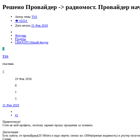
Решено
Провайдер -> радиомост. Провайдер нач
Автор темы
TSS
👁 10254
Дата начала
21 Фев 2018
Форумы
Разделы
UBIQUITI Общий форум
T
TSS
участник
19 Фев 2018
8
1
5
21 Фев 2018
#1
Приветствую!
Сети не мой профиль, поэтому заранее прошу прощения за тупняки.
Диспозиция:
Есть кабель от провайдера(20 Мбит) и надо переть сигнал на ±300м(прямая видимость) в роутер получ
Схема: