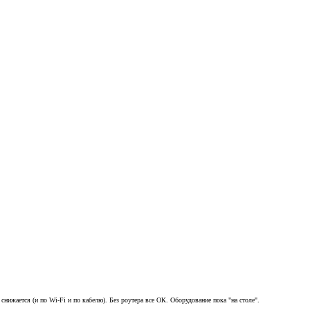
снижается (и по Wi-Fi и по кабелю). Без роутера все ОК. Оборудование пока "на столе".