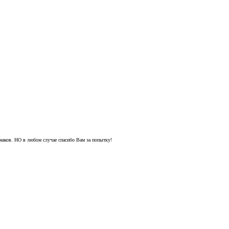
наков. НО в любом случае спасибо Вам за попытку!