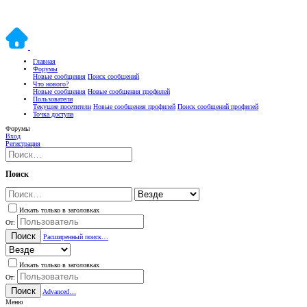
Главная
Форумы
Новые сообщения
Поиск сообщений
Что нового?
Новые сообщения
Новые сообщения профилей
Пользователи
Текущие посетители
Новые сообщения профилей
Поиск сообщений профилей
Точка доступа
Форумы
Вход
Регистрация
Поиск
Искать только в заголовках
От:
Поиск
Расширенный поиск…
Искать только в заголовках
От:
Поиск
Advanced…
Меню