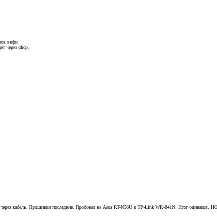
лов вифи.
ет через dhcp.
 И через кабель. Прошивки последние. Пробовал на Asus RT-N56U и TP-Link WR-841N. Итог одинаков. НО