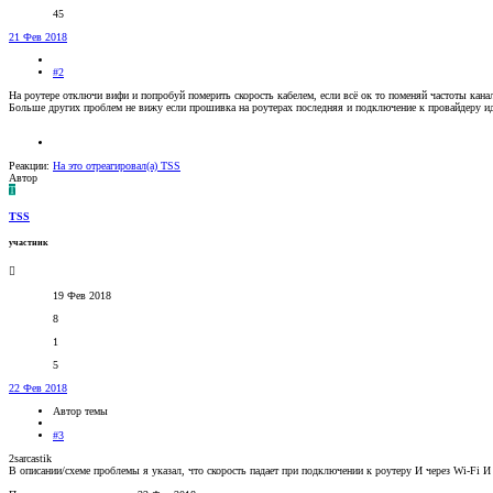
45
21 Фев 2018
#2
На роутере отключи вифи и попробуй померить скорость кабелем, если всё ок то поменяй частоты кана
Больше других проблем не вижу если прошивка на роутерах последняя и подключение к провайдеру ид
Реакции:
На это отреагировал(а)
TSS
Автор
T
TSS
участник
19 Фев 2018
8
1
5
22 Фев 2018
Автор темы
#3
2sarcastik
В описании/схеме проблемы я указал, что скорость падает при подключении к роутеру И через Wi-Fi