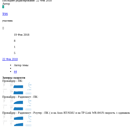
Последнее редактирование:
22 Фев 2018
Автор
T
TSS
участник
19 Фев 2018
8
1
5
22 Фев 2018
Автор темы
#4
Замеры скорости
Провайдер - ПК:
Провайдер - Радиомост - ПК:
Провайдер - Радиомост - Роутер - ПК ( и на Asus RT-N56U и на TP-Link WR-841N скорость ± одинакова 