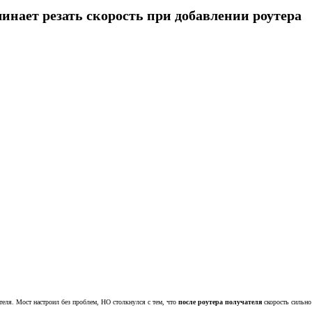
инает резать скорость при добавлении роутера
ателя. Мост настроил без проблем, НО столкнулся с тем, что
после роутера получателя
скорость сильно 