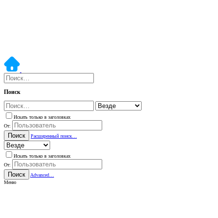
Поиск
Искать только в заголовках
От:
Поиск
Расширенный поиск…
Искать только в заголовках
От:
Поиск
Advanced…
Меню