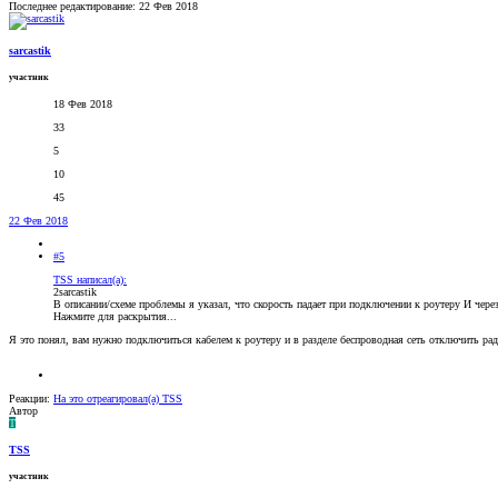
Последнее редактирование:
22 Фев 2018
sarcastik
участник
18 Фев 2018
33
5
10
45
22 Фев 2018
#5
TSS написал(а):
2sarcastik
В описании/схеме проблемы я указал, что скорость падает при подключении к роутеру И че
Нажмите для раскрытия...
Я это понял, вам нужно подключиться кабелем к роутеру и в разделе беспроводная сеть отключить ра
Реакции:
На это отреагировал(а)
TSS
Автор
T
TSS
участник