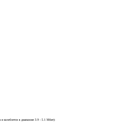
и колеблется в диапазоне 3.9 - 5.1 Мбит):