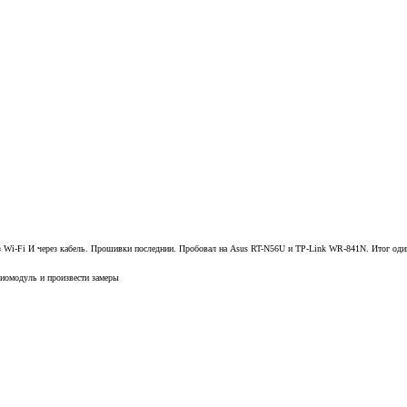
рез Wi-Fi И через кабель. Прошивки последнии. Пробовал на Asus RT-N56U и TP-Link WR-841N. Итог оди
диомодуль и произвести замеры