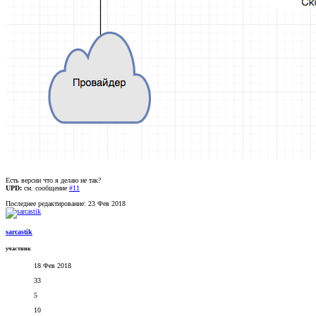
Есть версии что я делаю не так?
UPD:
см. сообщение
#11
Последнее редактирование:
23 Фев 2018
sarcastik
участник
18 Фев 2018
33
5
10