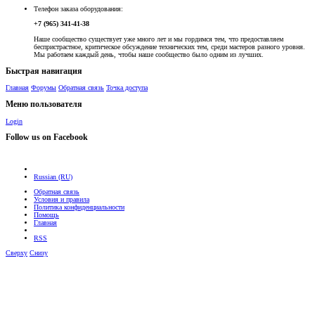
Телефон заказа оборудования:
+7 (965) 341-41-38
Наше сообщество существует уже много лет и мы гордимся тем, что предоставляем
беспристрастное, критическое обсуждение технических тем, среди мастеров разного уровня.
Мы работаем каждый день, чтобы наше сообщество было одним из лучших.
Быстрая навигация
Главная
Форумы
Обратная связь
Точка доступа
Меню пользователя
Login
Follow us on Facebook
Russian (RU)
Обратная связь
Условия и правила
Политика конфиденциальности
Помощь
Главная
RSS
Сверху
Снизу