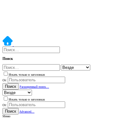
Поиск
Искать только в заголовках
От:
Поиск
Расширенный поиск…
Искать только в заголовках
От:
Поиск
Advanced…
Меню