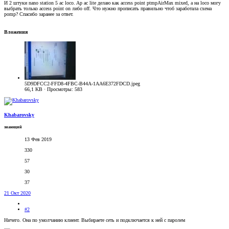
И 2 штуки nano station 5 ac loco. Ap ac lite делаю как access point ptmpAirMax mixed, а на loco могу
выбрать только access point on либо off. Что нужно прописать правильно чтоб заработала схема
pomp? Спасибо заранее за ответ.
Вложения
5D9DFCC2-FFD8-4FBC-B44A-1AA6E372FDCD.jpeg
66,1 KB · Просмотры: 583
Khabarovsky
знающий
13 Фев 2019
330
57
30
37
21 Окт 2020
#2
Ничего. Она по умолчанию клиент. Выбираете сеть и подключается к ней с паролем