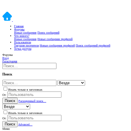
Главная
Форумы
Новые сообщения
Поиск сообщений
Что нового?
Новые сообщения
Новые сообщения профилей
Пользователи
Текущие посетители
Новые сообщения профилей
Поиск сообщений профилей
Точка доступа
Форумы
Вход
Регистрация
Поиск
Искать только в заголовках
От:
Поиск
Расширенный поиск…
Искать только в заголовках
От:
Поиск
Advanced…
Меню