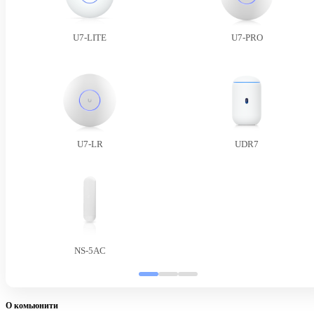
U7-LITE
U7-PRO
U7-LR
UDR7
NS-5AC
О комьюнити