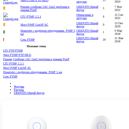
Wave PTMP/PTP/MLO
21
загрузки
2024
Решено
LiteBeam 5AC Gen2 проблема в
UBIQUITI Общий
7 Ноя
A
5
режиме PtmP
форум
2022
Обновления и
15 Сен
LTU PTMP 2.2.1
0
загрузки
2022
UBIQUITI Общий
13 Окт
O
Мост PtMP LiteAP AC
9
форум
2020
Помогите с подбором оборудования. PtMP 5
UBIQUITI Общий
9 Мар
S
1
км
форум
2018
UBIQUITI Общий
21 Янв
I
Сеть PTMP
20
форум
2018
Похожие темы
LTU PTP/PTMP
Wave PTMP/PTP/MLO
Решено
LiteBeam 5AC Gen2 проблема в режиме PtmP
LTU PTMP 2.2.1
Мост PtMP LiteAP AC
Помогите с подбором оборудования. PtMP 5 км
Сеть PTMP
Форумы
Разделы
UBIQUITI Общий форум