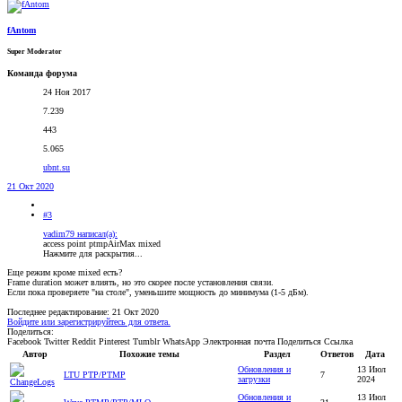
fAntom
Super Moderator
Команда форума
24 Ноя 2017
7.239
443
5.065
ubnt.su
21 Окт 2020
#3
vadim79 написал(а):
access point ptmpAirMax mixed
Нажмите для раскрытия...
Еще режим кроме mixed есть?
Frame duration может влиять, но это скорее после установления связи.
Если пока проверяете "на столе", уменьшите мощность до минимума (1-5 дБм).
Последнее редактирование:
21 Окт 2020
Войдите или зарегистрируйтесь для ответа.
Поделиться:
Facebook
Twitter
Reddit
Pinterest
Tumblr
WhatsApp
Электронная почта
Поделиться
Ссылка
Автор
Похожие темы
Раздел
Ответов
Дата
Обновления и
13 Июл
LTU PTP/PTMP
7
загрузки
2024
Обновления и
13 Июл