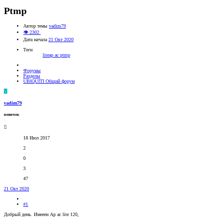
Ptmp
Автор темы
vadim79
👁 2302
Дата начала
21 Окт 2020
Теги
liteap ac
ptmp
Форумы
Разделы
UBIQUITI Общий форум
V
vadim79
новичок
18 Июл 2017
2
0
3
47
21 Окт 2020
#1
Добрый день. Имеееи Ap ac lite 120,