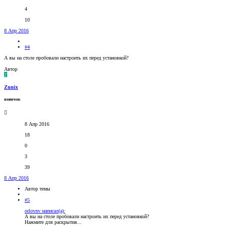
4
10
8 Апр 2016
#4
А вы на столе пробовали настроить их перед установкой?
Автор
Z
Zunix
новичок
8 Апр 2016
18
0
3
39
8 Апр 2016
Автор темы
#5
orlovnv написал(а):
А вы на столе пробовали настроить их перед установкой?
Нажмите для раскрытия...