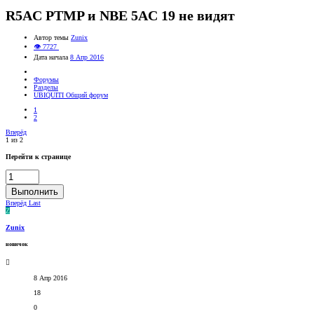
R5AC PTMP и NBE 5AC 19 не видят
Автор темы
Zunix
👁 7727
Дата начала
8 Апр 2016
Форумы
Разделы
UBIQUITI Общий форум
1
2
Вперёд
1 из 2
Перейти к странице
Выполнить
Вперёд
Last
Z
Zunix
новичок
8 Апр 2016
18
0