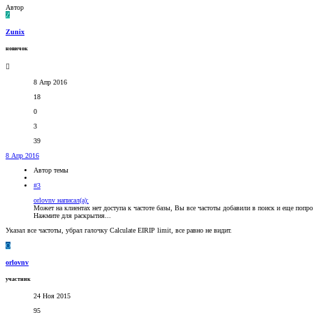
Автор
Z
Zunix
новичок
8 Апр 2016
18
0
3
39
8 Апр 2016
Автор темы
#3
orlovnv написал(а):
Может на клиентах нет доступа к частоте базы, Вы все частоты добавили в поиск и еще попроб
Нажмите для раскрытия...
Указал все частоты, убрал галочку Calculate EIRIP limit, все равно не видит.
O
orlovnv
участник
24 Ноя 2015
95