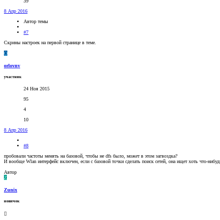
39
8 Апр 2016
Автор темы
#7
Скрины настроек на первой странице в теме.
O
orlovnv
участник
24 Ноя 2015
95
4
10
8 Апр 2016
#8
пробовали частоты менять на базовой, чтобы не dfs было, может в этом загвоздка?
И вообще Wlan интерфейс включен, если с базовой точки сделать поиск сетей, она ищет хоть что-нибуд
Автор
Z
Zunix
новичок