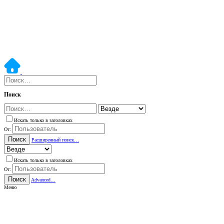
Поиск
Искать только в заголовках
От:
Поиск
Расширенный поиск…
Искать только в заголовках
От:
Поиск
Advanced…
Меню