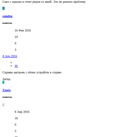
Снял с крыши и стоят рядом со мной. Это не решило проблему.
C
comden
новичок
16 Фев 2016
24
0
3
8 Апр 2016
#6
Скрины настроек с обоих устройств в студию.
Автор
Z
Zunix
новичок
8 Апр 2016
18
0
3