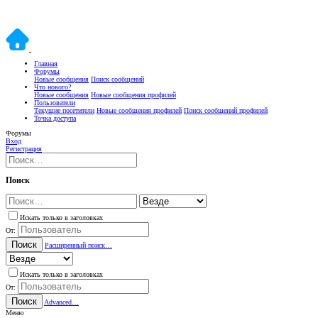
Главная
Форумы
Новые сообщения
Поиск сообщений
Что нового?
Новые сообщения
Новые сообщения профилей
Пользователи
Текущие посетители
Новые сообщения профилей
Поиск сообщений профилей
Точка доступа
Форумы
Вход
Регистрация
Поиск
Искать только в заголовках
От:
Поиск
Расширенный поиск…
Искать только в заголовках
От:
Поиск
Advanced…
Меню