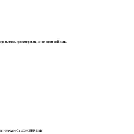
гда пытаюсь просканировать, он не видит мой SSID.
ь галочки с Calculate EIRP limit