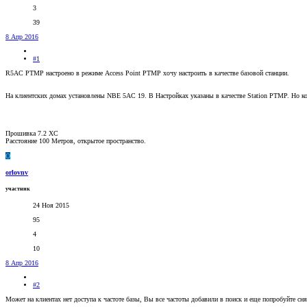
3
39
8 Апр 2016
#1
R5AC PTMP настроено в режиме Access Point PTMP хочу настроить в качестве базовой станции.
На клиентских домах установлены NBE 5AC 19. В Настройках указаны в качестве Station PTMP. Но ко
Прошивка 7.2 XC
Расстояние 100 Метров, открытое пространство.
O
orlovnv
участник
24 Ноя 2015
95
4
10
8 Апр 2016
#2
Может на клиентах нет доступа к частоте базы, Вы все частоты добавили в поиск и еще попробуйте снят