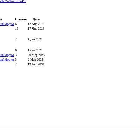
c-9b02-a92451b1441b
ел
Ответов
Дата
щий форум
6
12 Апр 2026
10
17 Янв 2026
2
4 Дек 2025
6
1 Сен 2025
щий форум
3
30 Мар 2025
щий форум
3
2 Мар 2025
2
13 Авг 2018