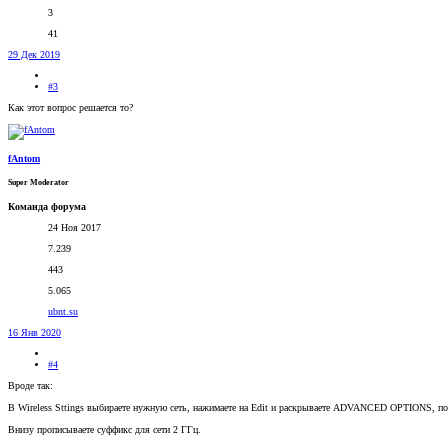
3
41
29 Дек 2019
#3
Как этот вопрос решается то?
fAntom
Super Moderator
Команда форума
24 Ноя 2017
7.239
443
5.065
ubnt.su
16 Янв 2020
#4
Вроде так:
В Wireless Sttings выбираете нужную сеть, нажимаете на Edit и раскрываете ADVANCED OPTIONS, по
Внизу прописываете суффикс для сети 2 ГГц.