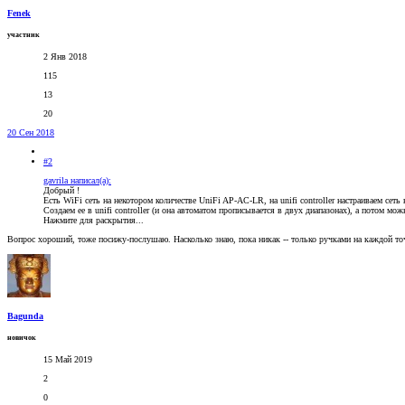
Fenek
участник
2 Янв 2018
115
13
20
20 Сен 2018
#2
gavrila написал(а):
Добрый !
Есть WiFi сеть на некотором количестве UniFi AP-AC-LR, на unifi controller настраиваем с
Создаем ее в unifi controller (и она автоматом прописывается в двух диапазонах), а потом мо
Нажмите для раскрытия...
Вопрос хороший, тоже посижу-послушаю. Насколько знаю, пока никак -- только ручками на каждой то
Bagunda
новичок
15 Май 2019
2
0