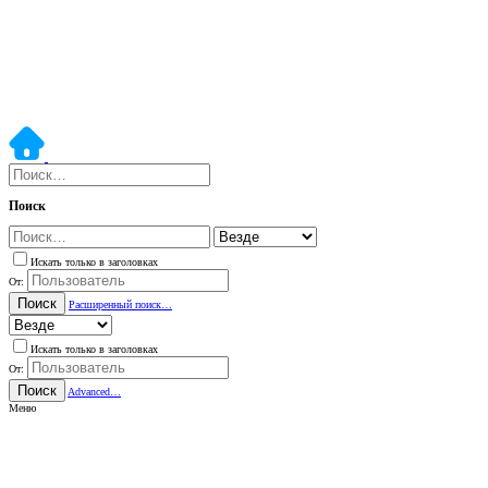
Поиск
Искать только в заголовках
От:
Поиск
Расширенный поиск…
Искать только в заголовках
От:
Поиск
Advanced…
Меню