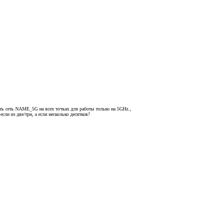
дать сеть NAME_5G на всех точках для работы только на 5GHz.,
сли из две/три, а если несколько десятков?