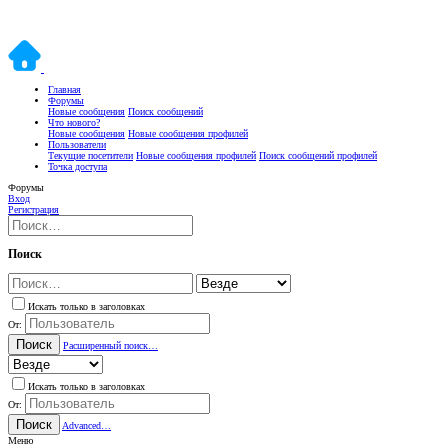
Главная
Форумы
Новые сообщения
Поиск сообщений
Что нового?
Новые сообщения
Новые сообщения профилей
Пользователи
Текущие посетители
Новые сообщения профилей
Поиск сообщений профилей
Точка доступа
Форумы
Вход
Регистрация
Поиск
Искать только в заголовках
От:
Поиск
Расширенный поиск…
Искать только в заголовках
От:
Поиск
Advanced…
Меню