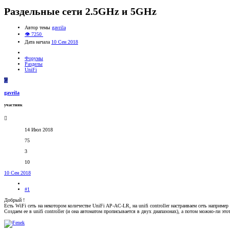
Раздельные сети 2.5GHz и 5GHz
Автор темы
gavrila
👁 7250
Дата начала
10 Сен 2018
Форумы
Разделы
UniFi
G
gavrila
участник
14 Июл 2018
75
3
10
10 Сен 2018
#1
Добрый !
Есть WiFi сеть на некотором количестве UniFi AP-AC-LR, на unifi controller настраиваем сеть напри
Создаем ее в unifi controller (и она автоматом прописывается в двух диапазонах), а потом можно-ли эт