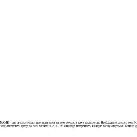
мер NAME - она автоматически прописывается на всех точках в двух диапазонах. Необходимо создать сеть
от сид отключить сразу во всех точках на 2,5GHz? или надо настраивать каждую точку отдельно? если из дв