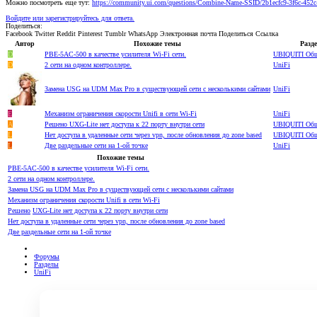
Можно посмотреть еще тут:
https://community.ui.com/questions/Combine-Name-SSID/2b1ecfc9-3f6c-452
Войдите или зарегистрируйтесь для ответа.
Поделиться:
Facebook
Twitter
Reddit
Pinterest
Tumblr
WhatsApp
Электронная почта
Поделиться
Ссылка
Автор
Похожие темы
Разд
D
PBE-5AC-500 в качестве усилителя Wi-Fi сети.
UBIQUITI Об
D
2 сети на одном контроллере.
UniFi
Замена USG на UDM Max Pro в существующей сети с несколькими сайтами
UniFi
Е
Механизм ограничения скорости Unifi в сети Wi-Fi
UniFi
A
Решено
UXG-Lite нет доступа к 22 порту внутри сети
UBIQUITI Об
L
Нет доступа в удаленные сети через vpn, после обновления до zone based
UBIQUITI Об
L
Две раздельные сети на 1-ой точке
UniFi
Похожие темы
PBE-5AC-500 в качестве усилителя Wi-Fi сети.
2 сети на одном контроллере.
Замена USG на UDM Max Pro в существующей сети с несколькими сайтами
Механизм ограничения скорости Unifi в сети Wi-Fi
Решено
UXG-Lite нет доступа к 22 порту внутри сети
Нет доступа в удаленные сети через vpn, после обновления до zone based
Две раздельные сети на 1-ой точке
Форумы
Разделы
UniFi