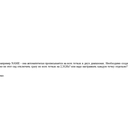
еть например NAME - она автоматически прописывается на всех точках в двух диапазонах. Необходимо соз
жно-ли этот сид отключить сразу во всех точках на 2,5GHz? или надо настраивать каждую точку отдельно? е
чке.