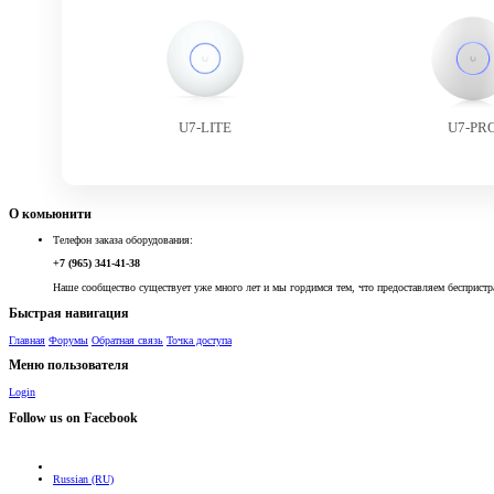
U7-LITE
U7-PR
О комьюнити
Телефон заказа оборудования:
+7 (965) 341-41-38
Наше сообщество существует уже много лет и мы гордимся тем, что предоставляем беспристр
Быстрая навигация
Главная
Форумы
Обратная связь
Точка доступа
Меню пользователя
Login
Follow us on Facebook
Russian (RU)