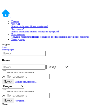
Главная
Форумы
Новые сообщения
Поиск сообщений
Что нового?
Новые сообщения
Новые сообщения профилей
Пользователи
Текущие посетители
Новые сообщения профилей
Поиск сообщений профилей
Точка доступа
Форумы
Вход
Регистрация
Поиск
Искать только в заголовках
От:
Поиск
Расширенный поиск…
Искать только в заголовках
От:
Поиск
Advanced…
Меню