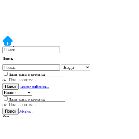
Поиск
Искать только в заголовках
От:
Поиск
Расширенный поиск…
Искать только в заголовках
От:
Поиск
Advanced…
Меню