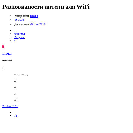
Разновидности антенн для WiFi
Автор темы
DIOL1
👁 3638
Дата начала
26 Янв 2018
Форумы
Разделы
-
D
DIOL1
новичок
7 Сен 2017
4
0
3
39
26 Янв 2018
#1