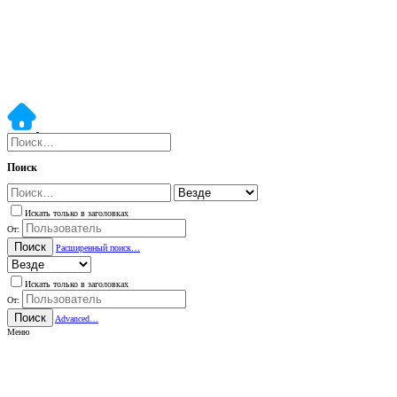
Поиск
Искать только в заголовках
От:
Поиск
Расширенный поиск…
Искать только в заголовках
От:
Поиск
Advanced…
Меню