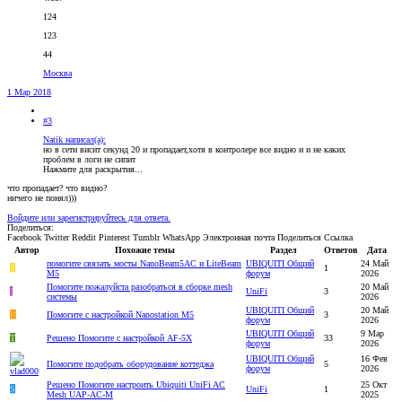
124
123
44
Москва
1 Мар 2018
#3
Natik написал(а):
но в сети висит секунд 20 и пропадает,хотя в контролере все видно и и не каких
проблем в логи не сипит
Нажмите для раскрытия...
что пропадает? что видно?
ничего не понял)))
Войдите или зарегистрируйтесь для ответа.
Поделиться:
Facebook
Twitter
Reddit
Pinterest
Tumblr
WhatsApp
Электронная почта
Поделиться
Ссылка
Автор
Похожие темы
Раздел
Ответов
Дата
помогите связать мосты NanoBeam5AC и LiteBeam
UBIQUITI Общий
24 Май
S
1
M5
форум
2026
Помогите пожалуйста разобраться в сборке mesh
20 Май
I
UniFi
3
системы
2026
UBIQUITI Общий
20 Май
И
Помогите с настройкой Nanostation M5
3
форум
2026
UBIQUITI Общий
9 Мар
T
Решено
Помогите с настройкой AF-5X
33
форум
2026
UBIQUITI Общий
16 Фев
Помогите подобрать оборудование коттеджа
5
форум
2026
Решено
Помогите настроить Ubiquiti UniFi AC
25 Окт
S
UniFi
1
Mesh UAP-AC-M
2025