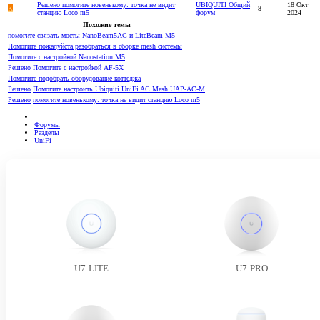
Решено
помогите новенькому: точка не видит
UBIQUITI Общий
18 Окт
K
8
станцию Loco m5
форум
2024
Похожие темы
помогите связать мосты NanoBeam5AC и LiteBeam M5
Помогите пожалуйста разобраться в сборке mesh системы
Помогите с настройкой Nanostation M5
Решено
Помогите с настройкой AF-5X
Помогите подобрать оборудование коттеджа
Решено
Помогите настроить Ubiquiti UniFi AC Mesh UAP-AC-M
Решено
помогите новенькому: точка не видит станцию Loco m5
Форумы
Разделы
UniFi
U7-LITE
U7-PRO