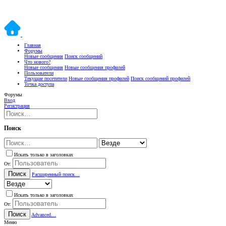
Главная
Форумы
Новые сообщения
Поиск сообщений
Что нового?
Новые сообщения
Новые сообщения профилей
Пользователи
Текущие посетители
Новые сообщения профилей
Поиск сообщений профилей
Точка доступа
Форумы
Вход
Регистрация
Поиск
Искать только в заголовках
От:
Поиск
Расширенный поиск…
Искать только в заголовках
От:
Поиск
Advanced…
Меню