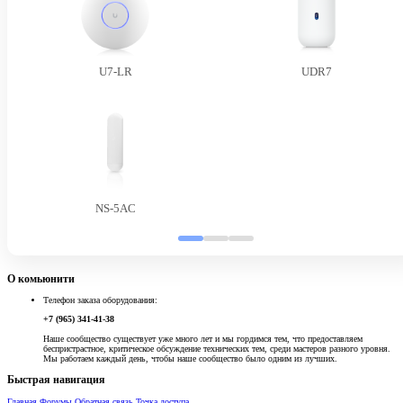
U7-LR
UDR7
NS-5AC
О комьюнити
Телефон заказа оборудования:
+7 (965) 341-41-38
Наше сообщество существует уже много лет и мы гордимся тем, что предоставляем
беспристрастное, критическое обсуждение технических тем, среди мастеров разного уровня.
Мы работаем каждый день, чтобы наше сообщество было одним из лучших.
Быстрая навигация
Главная
Форумы
Обратная связь
Точка доступа