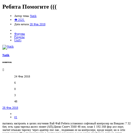
Ребята Помогите (((
Автор темы
Natik
👁 2525
Дата начала
28 Фев 2018
Форумы
Разделы
UniFi
Natik
новичок
24 Фев 2018
6
0
3
48
28 Фев 2018
#1
пытаюсь настроить в целях изучения Вай Фай Ребята установил софтовый контролер на Виндовс 7 32
бит, есть одна тарелка аксесс поинт (АП),Циско Свитч 3560 48 пое, влан 1 192.168 фор алл порт,
значит втыкаю тарелку через адаптер пое лан , поднимаю ее на контролере, вроде видит, но в сети