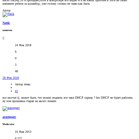
висит секунд 20 и пропадает,хотя в контролере все видно и и не каких проблем в логи не сипит
извините ребята за каламбур, уже голову сломал не знаю как быть
Автор
Natik
новичок
24 Фев 2018
6
0
3
48
28 Фев 2018
Автор темы
#2
все молчат ((, может быть что нужно поднять все таки DHCP сервер ? без DHCP не будет работать
ну или прошивка старая на аксесс поинте
arastegaev
Moderator
16 Янв 2013
4.157