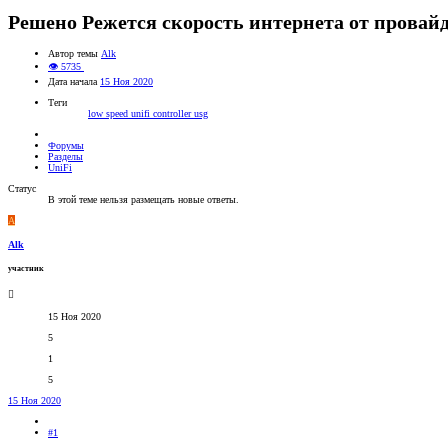
Решено
Режется скорость интернета от провай
Автор темы
Alk
👁 5735
Дата начала
15 Ноя 2020
Теги
low speed
unifi controller
usg
Форумы
Разделы
UniFi
Статус
В этой теме нельзя размещать новые ответы.
A
Alk
участник
15 Ноя 2020
5
1
5
15 Ноя 2020
#1