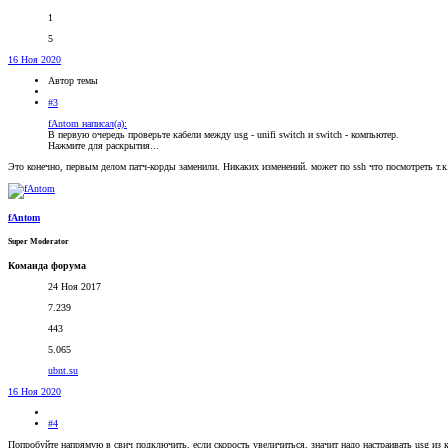
1
5
16 Ноя 2020
Автор темы
#3
fAntom написал(а):
В первую очередь проверьте кабели между usg - unifi switch и switch - компьютер.
Нажмите для раскрытия...
Это конечно, первым делом патч-корды заменили. Никаких изменений. может по ssh что посмотреть т.
fAntom
Super Moderator
Команда форума
24 Ноя 2017
7.239
443
5.065
ubnt.su
16 Ноя 2020
#4
Попробуйте напрямую в свич подключить, если скорость увеличиться, значит надо настраивать usg из ко