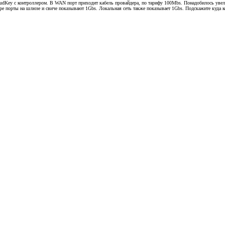
udKey с контроллером. В WAN порт приходит кабель провайдера, по тарифу 100Mbs. Понадобилось увели
ере порты на шлюзе и свиче показывают 1Gbs. Локальная сеть также показывает 1Gbs. Подскажите куда к