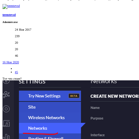
terentevsd
Administrator
24 Ноя 2017
239
20
20
46
16 Ноя 2020
#5
Тут что стоит?