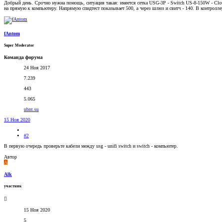
Добрый день. Срочно нужна помощь, ситуация такая: имеется сетка USG-3P - Switch US-8-150W - Clo
на прямую к компьютеру. Напрямую спидтест показывает 500, а через шлюз и свитч - 140. В контролл
fAntom
Super Moderator
Команда форума
24 Ноя 2017
7.239
443
5.065
ubnt.su
15 Ноя 2020
#2
В первую очередь проверьте кабели между usg - unifi switch и switch - компьютер.
Автор
A
Alk
участник
15 Ноя 2020
5