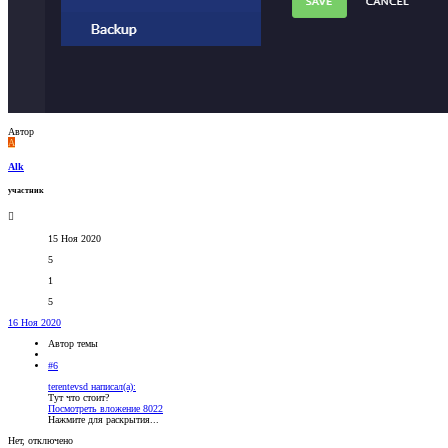
Автор
A
Alk
участник
15 Ноя 2020
5
1
5
16 Ноя 2020
Автор темы
#6
terentevsd написал(а):
Тут что стоит?
Посмотреть вложение 8022
Нажмите для раскрытия...
Нет, отключено