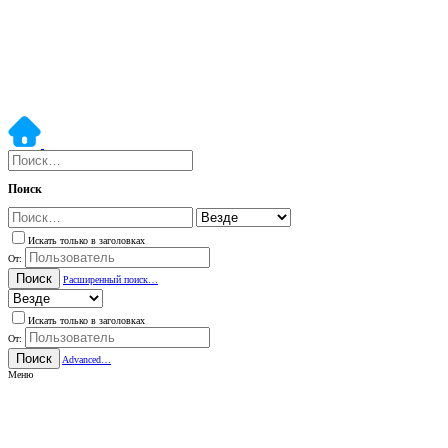
Поиск
Искать только в заголовках
От:
Поиск
Расширенный поиск…
Искать только в заголовках
От:
Поиск
Advanced…
Меню