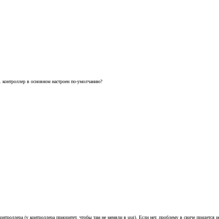
к. контроллер в основном настроен по-умолчанию?
нтроллера (у контроллера приоритет, чтобы там не меняли в usg). Если нет, проблему в свиче придется и