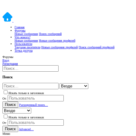
Главная
Форумы
Новые сообщения
Поиск сообщений
Что нового?
Новые сообщения
Новые сообщения профилей
Пользователи
Текущие посетители
Новые сообщения профилей
Поиск сообщений профилей
Точка доступа
Форумы
Вход
Регистрация
Поиск
Искать только в заголовках
От:
Поиск
Расширенный поиск…
Искать только в заголовках
От:
Поиск
Advanced…
Меню