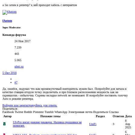
а 1ю зачем в репитер? к ней приходит кабель с интернетом
fAntom
Super Moderator
Команда форума
24 Ноя 2017
7.239
443
5.065
ubnt.su
5 Окт 2018
#7
Да, ошибся, подумал что вам промежуточный повторитель нужен был. Попробуйте для начала в
качестве станции вторую точку подключить и при близком расположении мощность как на
скриншотах - избыточна. Скрины вкладки network не помешают. И попробуйте поставить галочку
Auto в режиме репитера.
Войдите или зарегистрируйтесь для ответа.
Поделиться:
Facebook
Twitter
Reddit
Pinterest
Tumblr
WhatsApp
Электронная почта
Поделиться
Ссылка
Автор
Похожие темы
Раздел
Ответов
Дата
8
U6-Pro висит режиме рекавери. Наливка прошивки не
Y
UniFi
3
Апр
помогает.
2025
6