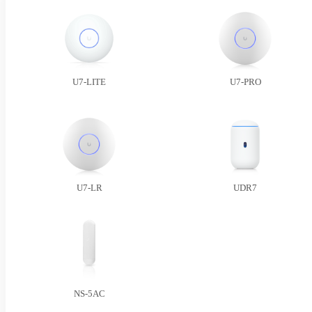
U7-LITE
U7-PRO
U7-LR
UDR7
NS-5AC