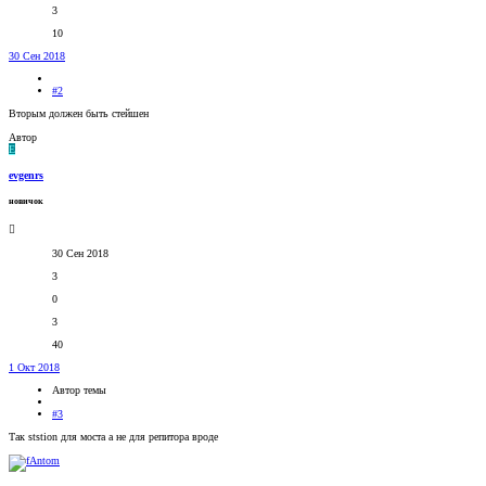
3
10
30 Сен 2018
#2
Вторым должен быть стейшен
Автор
E
evgenrs
новичок
30 Сен 2018
3
0
3
40
1 Окт 2018
Автор темы
#3
Так ststion для моста а не для репитора вроде