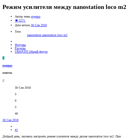
Режим усилителя между nanostation loco m2
Автор темы
evgenrs
👁 5271
Дата начала
30 Сен 2018
Теги
nanostation
nanostation loco m2
Форумы
Разделы
UBIQUITI Общий форум
E
evgenrs
новичок
30 Сен 2018
3
0
3
40
30 Сен 2018
#1
Добрый день, пытаюсь настроить режим усилителя между двумя nanostation loco m2. При