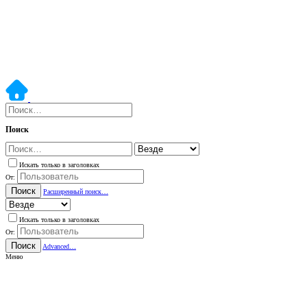
Поиск
Искать только в заголовках
От:
Поиск
Расширенный поиск…
Искать только в заголовках
От:
Поиск
Advanced…
Меню