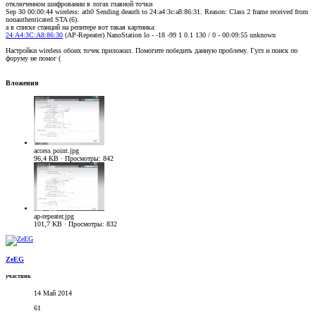
отключенном шифровании в логах главной точки
Sep 30 00:00:44 wireless: ath0 Sending deauth to 24:a4:3c:a8:86:31. Reason: Class 2 frame received from
nonauthenticated STA (6).
а в списке станций на репитере вот такая картинка:
24:A4:3C:A8:86:30
(AP-Repeater) NanoStation lo - -18 -99 1 0.1 130 / 0 - 00:09:55 unknown
Настройки wireless обоих точек приложил. Помогите победить данную проблему. Гугл и поиск по
форуму не помог (
Вложения
access point.jpg
96,4 KB · Просмотры: 842
ap-repeater.jpg
101,7 KB · Просмотры: 832
ZeEG
участник
14 Май 2014
61