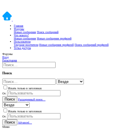
Главная
Форумы
Новые сообщения
Поиск сообщений
Что нового?
Новые сообщения
Новые сообщения профилей
Пользователи
Текущие посетители
Новые сообщения профилей
Поиск сообщений профилей
Точка доступа
Форумы
Вход
Регистрация
Поиск
Искать только в заголовках
От:
Поиск
Расширенный поиск…
Искать только в заголовках
От:
Поиск
Advanced…
Меню