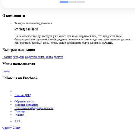
О комьюнити
Телефон заказа оборудования:
+7 (965) 341-41-38
Наше сообщество существует уже много лет и мы гордимся тем, что предоставляем
беспристрастное, критическое обсуждение технических тем, среди мастеров разного уровня.
Мы работаем каждый день, чтобы наше сообщество было одним из лучших.
Быстрая навигация
Главная
Форумы
Обратная связь
Точка доступа
Меню пользователя
Login
Follow us on Facebook
Russian (RU)
Обратная связь
Условия и правила
Политика конфиденциальности
Помощь
Главная
RSS
Сверху
Снизу