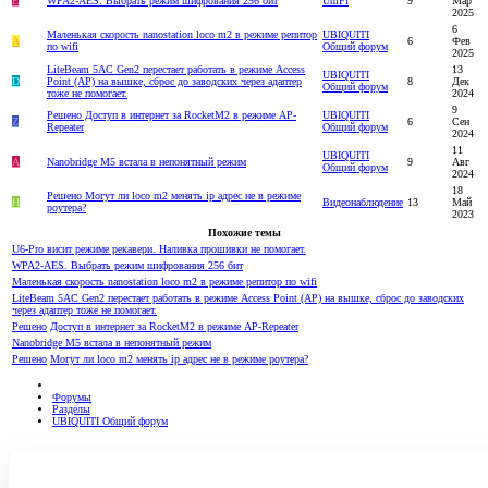
Е
WPA2-AES. Выбрать режим шифрования 256 бит
UniFi
9
Мар
2025
6
Маленькая скорость nanostation loco m2 в режиме репитор
UBIQUITI
A
6
Фев
по wifi
Общий форум
2025
LiteBeam 5AC Gen2 перестает работать в режиме Access
13
UBIQUITI
D
Point (AP) на вышке, сброс до заводских через адаптер
8
Дек
Общий форум
тоже не помогает.
2024
9
Решено
Доступ в интернет за RocketM2 в режиме AP-
UBIQUITI
Z
6
Сен
Repeater
Общий форум
2024
11
UBIQUITI
A
Nanobridge M5 встала в непонятный режим
9
Авг
Общий форум
2024
18
Решено
Могут ли loco m2 менять ip адрес не в режиме
H
Видеонаблюдение
13
Май
роутера?
2023
Похожие темы
U6-Pro висит режиме рекавери. Наливка прошивки не помогает.
WPA2-AES. Выбрать режим шифрования 256 бит
Маленькая скорость nanostation loco m2 в режиме репитор по wifi
LiteBeam 5AC Gen2 перестает работать в режиме Access Point (AP) на вышке, сброс до заводских
через адаптер тоже не помогает.
Решено
Доступ в интернет за RocketM2 в режиме AP-Repeater
Nanobridge M5 встала в непонятный режим
Решено
Могут ли loco m2 менять ip адрес не в режиме роутера?
Форумы
Разделы
UBIQUITI Общий форум