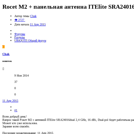
Rocet M2 + панельная антенна ITElite SRA24016d
Автор темы
Chak
👁 2727
Дата начала
11 Апр 2015
Форумы
Разделы
UBIQUITI Общий форум
C
Chak
новичок
9 Ноя 2014
37
0
0
11 Апр 2015
#1
Всем добрый день!
Вапрос такой Рокет М2 с антенной ITElite SRA24016dual 2,4 GHz, 16 dBi, Dual-pol бедет работатьна ра
Может кто уже использова.
Зарание всем спасибо.
Последнее редактирование:
11 Апр 2015