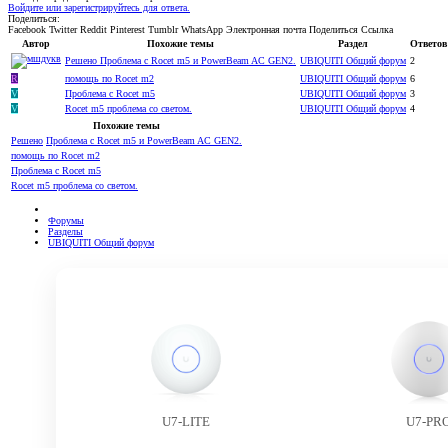
Войдите или зарегистрируйтесь для ответа.
Поделиться:
Facebook
Twitter
Reddit
Pinterest
Tumblr
WhatsApp
Электронная почта
Поделиться
Ссылка
Автор
Похожие темы
Раздел
Ответов
Решено
Проблема с Rocet m5 и PowerBeam AC GEN2.
UBIQUITI Общий форум
2
R
помощь по Rocet m2
UBIQUITI Общий форум
6
V
Проблема с Rocet m5
UBIQUITI Общий форум
3
V
Rocet m5 проблема со светом.
UBIQUITI Общий форум
4
Похожие темы
Решено
Проблема с Rocet m5 и PowerBeam AC GEN2.
помощь по Rocet m2
Проблема с Rocet m5
Rocet m5 проблема со светом.
Форумы
Разделы
UBIQUITI Общий форум
U7-LITE
U7-PR