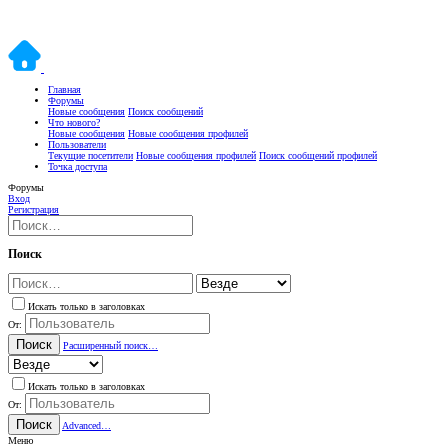
Главная
Форумы
Новые сообщения
Поиск сообщений
Что нового?
Новые сообщения
Новые сообщения профилей
Пользователи
Текущие посетители
Новые сообщения профилей
Поиск сообщений профилей
Точка доступа
Форумы
Вход
Регистрация
Поиск
Искать только в заголовках
От:
Поиск
Расширенный поиск…
Искать только в заголовках
От:
Поиск
Advanced…
Меню