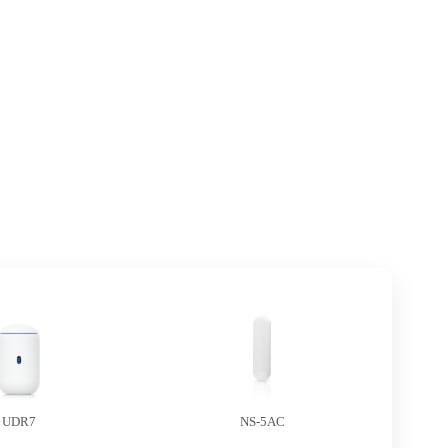
UDR7
NS-5AC