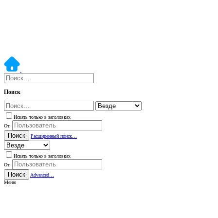
Поиск
Искать только в заголовках
От:
Поиск
Расширенный поиск…
Искать только в заголовках
От:
Поиск
Advanced…
Меню