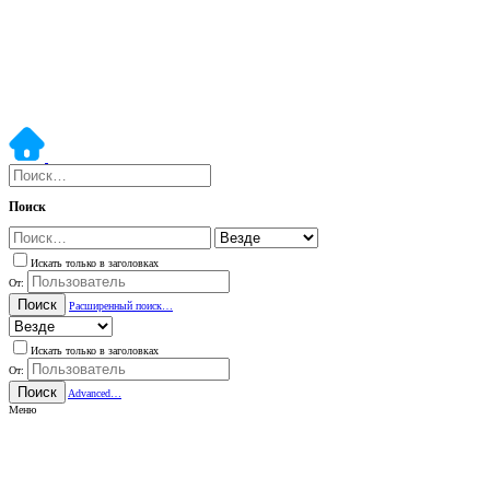
Поиск
Искать только в заголовках
От:
Поиск
Расширенный поиск…
Искать только в заголовках
От:
Поиск
Advanced…
Меню