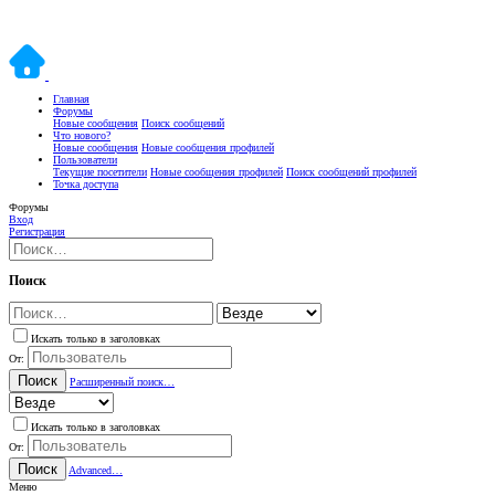
Главная
Форумы
Новые сообщения
Поиск сообщений
Что нового?
Новые сообщения
Новые сообщения профилей
Пользователи
Текущие посетители
Новые сообщения профилей
Поиск сообщений профилей
Точка доступа
Форумы
Вход
Регистрация
Поиск
Искать только в заголовках
От:
Поиск
Расширенный поиск…
Искать только в заголовках
От:
Поиск
Advanced…
Меню