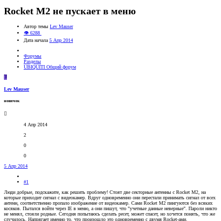
Rocket M2 не пускает в меню
Автор темы
Lev Mauser
👁 6288
Дата начала
5 Апр 2014
Форумы
Разделы
UBIQUITI Общий форум
L
Lev Mauser
новичок
4 Апр 2014
2
0
0
5 Апр 2014
#1
Люди добрые, подскажите, как решить проблему! Стоят две секторные антенны с Rocket M2, на
которые приходит сигнал с видеокамер. Вдруг одновременно они перестали принимать сигнал от всех
антенн, соответственно пропало изображение от видеокамер. Сами Rocket M2 пингуются без всяких
косяков. Пытался войти через IE в меню, а они пишут, что "учетные данные неверные". Пароли никто
не менял, стояли родные. Сегодня попытаюсь сделать ресет, может спасет, но хочется понять, что же
случилось. Напрягает именно то, что произошло это одновременно с двумя Rocket-ами.