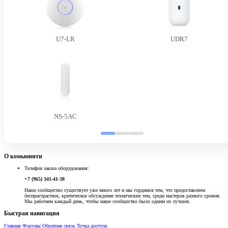
U7-LR
UDR7
NS-5AC
О комьюнити
Телефон заказа оборудования:
+7 (965) 341-41-38
Наше сообщество существует уже много лет и мы гордимся тем, что предоставляем
беспристрастное, критическое обсуждение технических тем, среди мастеров разного уровня.
Мы работаем каждый день, чтобы наше сообщество было одним из лучших.
Быстрая навигация
Главная
Форумы
Обратная связь
Точка доступа