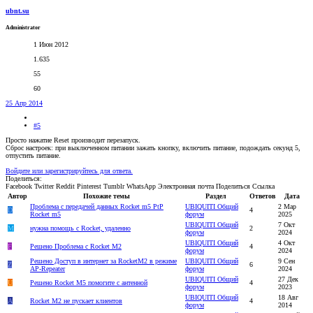
ubnt.su
Administrator
1 Июн 2012
1.635
55
60
25 Апр 2014
#5
Просто нажатие Reset производит перезапуск.
Сброс настроек: при выключенном питании зажать кнопку, включить питание, подождать секунд 5,
отпустить питание.
Войдите или зарегистрируйтесь для ответа.
Поделиться:
Facebook
Twitter
Reddit
Pinterest
Tumblr
WhatsApp
Электронная почта
Поделиться
Ссылка
Автор
Похожие темы
Раздел
Ответов
Дата
Проблема с передачей данных Rocket m5 PtP
UBIQUITI Общий
2 Мар
D
4
Rocket m5
форум
2025
UBIQUITI Общий
7 Окт
M
нужна помощь с Rocket, удаленно
2
форум
2024
UBIQUITI Общий
4 Окт
F
Решено
Проблема с Rocket M2
4
форум
2024
Решено
Доступ в интернет за RocketM2 в режиме
UBIQUITI Общий
9 Сен
Z
6
AP-Repeater
форум
2024
UBIQUITI Общий
27 Дек
U
Решено
Rocket M5 помогите с антенной
4
форум
2023
UBIQUITI Общий
18 Авг
A
Rocket M2 не пускает клиентов
4
форум
2014