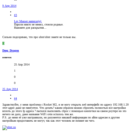
9 Апр 2014
#3
Lev Mauser написал(а):
Пароли никто не менял, стояли родные.
Нажмите для раскрытия...
Сильно подозреваю, что про ubnt/ubnt знаете не только вы.
D
Dmg_Dragon
новичок
25 Апр 2014
1
0
0
25 Апр 2014
#4
Здравствуйте, у меня проблема с Rocket M2, я не могу открыть веб интерфейс по адресу 192.168.1.20
этот адрес даже не пингуется. Что делать? каким образом можно сбросить полностью все настройки
вплоть до этого Ip адреса ? пытался выполнить сброс с помощью кнопочки на самом роутере но это
ничего не дало, даже название WiFi сети осталось тем же.
P.S. до меня её уже настраивали, но разумеется никакой информации по айпи адресам и другим
настройкам предоставить не могут, так как этот человек не помнит ни чего.