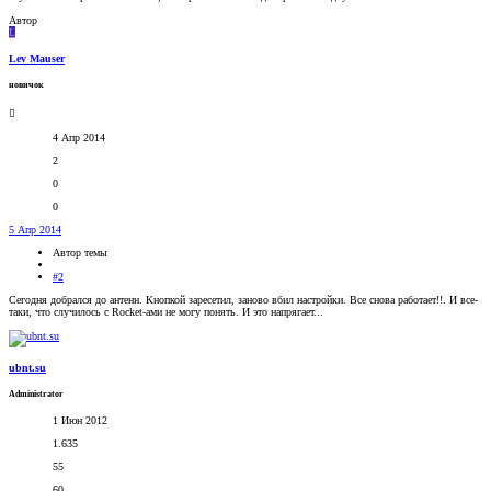
Автор
L
Lev Mauser
новичок
4 Апр 2014
2
0
0
5 Апр 2014
Автор темы
#2
Сегодня добрался до антенн. Кнопкой заресетил, заново вбил настройки. Все снова работает!!. И все-
таки, что случилось с Rocket-ами не могу понять. И это напрягает...
ubnt.su
Administrator
1 Июн 2012
1.635
55
60