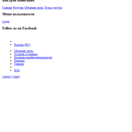
Быстрая навигация
Главная
Форумы
Обратная связь
Точка доступа
Меню пользователя
Login
Follow us on Facebook
Russian (RU)
Обратная связь
Условия и правила
Политика конфиденциальности
Помощь
Главная
RSS
Сверху
Снизу