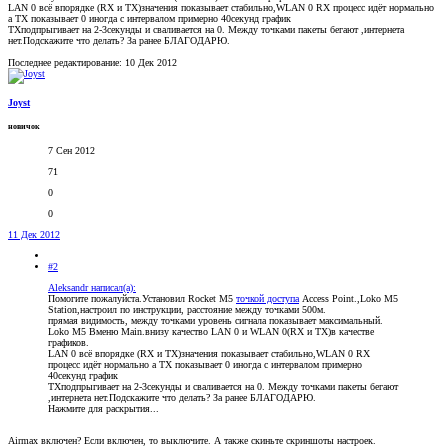
LAN 0 всё впорядке (RX и TX)значения показывает стабильно,WLAN 0 RX процесс идёт нормально
а TX показывает 0 иногда с интервалом примерно 40секунд график
TXподпрыгивает на 2-3секунды и сваливается на 0. Между точками пакеты бегают ,интернета
нет.Подскажите что делать? За ранее БЛАГОДАРЮ.
Последнее редактирование:
10 Дек 2012
Joyst
новичок
7 Сен 2012
71
0
0
11 Дек 2012
#2
Aleksandr написал(а):
Помогите пожалуйста.Установил Rocket M5
точкой доступа
Access Point.,Loko M5
Station,настроил по инструкции, расстояние между точками 500м.
прямая видимость, между точками уровень сигнала показывает максимальный.
Loko M5 Вменю Main.внизу качество LAN 0 и WLAN 0(RX и TX)в качестве
графиков.
LAN 0 всё впорядке (RX и TX)значения показывает стабильно,WLAN 0 RX
процесс идёт нормально а TX показывает 0 иногда с интервалом примерно
40секунд график
TXподпрыгивает на 2-3секунды и сваливается на 0. Между точками пакеты бегают
,интернета нет.Подскажите что делать? За ранее БЛАГОДАРЮ.
Нажмите для раскрытия...
Airmax включен? Если включен, то выключите. А также скиньте скриншоты настроек.