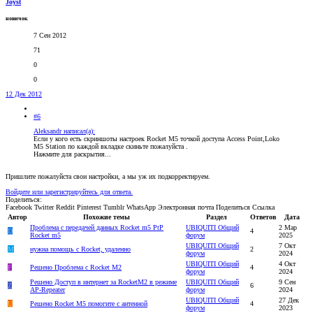
Joyst
новичок
7 Сен 2012
71
0
0
12 Дек 2012
#6
Aleksandr написал(а):
Если у кого есть скриншоты настроек Rocket M5 точкой доступа Access Point,Loko
M5 Station по каждой вкладке скиньте пожалуйста .
Нажмите для раскрытия...
Пришлите пожалуйста свои настройки, а мы уж их подкорректируем.
Войдите или зарегистрируйтесь для ответа.
Поделиться:
Facebook
Twitter
Reddit
Pinterest
Tumblr
WhatsApp
Электронная почта
Поделиться
Ссылка
Автор
Похожие темы
Раздел
Ответов
Дата
Проблема с передачей данных Rocket m5 PtP
UBIQUITI Общий
2 Мар
D
4
Rocket m5
форум
2025
UBIQUITI Общий
7 Окт
M
нужна помощь с Rocket, удаленно
2
форум
2024
UBIQUITI Общий
4 Окт
F
Решено
Проблема с Rocket M2
4
форум
2024
Решено
Доступ в интернет за RocketM2 в режиме
UBIQUITI Общий
9 Сен
Z
6
AP-Repeater
форум
2024
UBIQUITI Общий
27 Дек
U
Решено
Rocket M5 помогите с антенной
4
форум
2023