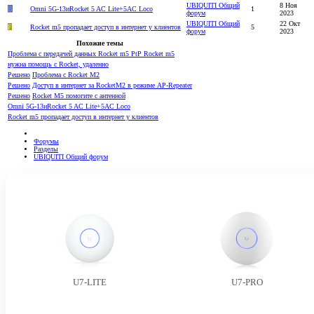
UBIQUITI Общий
8 Ноя
B
Omni 5G-13иRocket 5 AC Lite+5AC Loco
1
форум
2023
UBIQUITI Общий
22 Окт
F
Rocket m5 пропадает доступ в интернет у клиентов
5
форум
2023
Похожие темы
Проблема с передачей данных Rocket m5 PtP Rocket m5
нужна помощь с Rocket, удаленно
Решено
Проблема с Rocket M2
Решено
Доступ в интернет за RocketM2 в режиме AP-Repeater
Решено
Rocket M5 помогите с антенной
Omni 5G-13иRocket 5 AC Lite+5AC Loco
Rocket m5 пропадает доступ в интернет у клиентов
Форумы
Разделы
UBIQUITI Общий форум
U7-LITE
U7-PRO