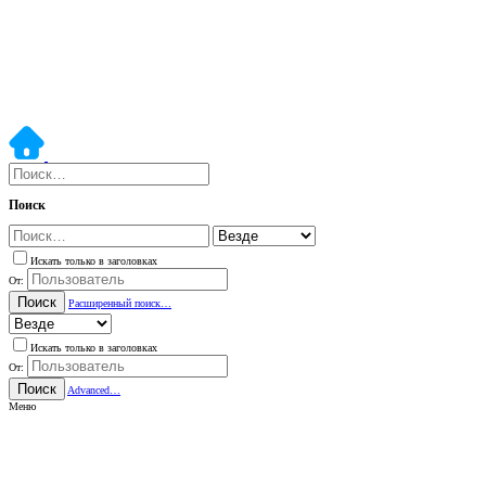
Поиск
Искать только в заголовках
От:
Поиск
Расширенный поиск…
Искать только в заголовках
От:
Поиск
Advanced…
Меню