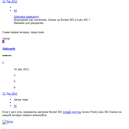
12 Дек 2012
#4
Aleksandr написал(а):
Подскажите как отключить Airmax на Rocket M5 и Loko M5 ?
Нажмите для раскрытия...
Самая первая вкладка, перед main
Автор
A
Aleksandr
новичок
10 Дек 2012
3
0
0
12 Дек 2012
Автор темы
#5
Если у кого есть скриншоты настроек Rocket M5
точкой доступа
Access Point,Loko M5 Station по
каждой вкладке скиньте пожалуйста .