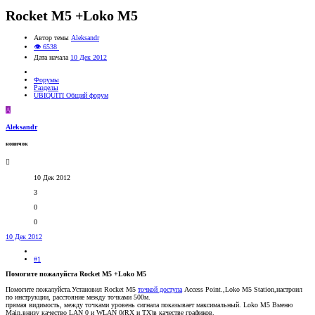
Rocket M5 +Loko M5
Автор темы
Aleksandr
👁 6538
Дата начала
10 Дек 2012
Форумы
Разделы
UBIQUITI Общий форум
A
Aleksandr
новичок
10 Дек 2012
3
0
0
10 Дек 2012
#1
Помогите пожалуйста Rocket M5 +Loko M5
Помогите пожалуйста.Установил Rocket M5
точкой доступа
Access Point.,Loko M5 Station,настроил
по инструкции, расстояние между точками 500м.
прямая видимость, между точками уровень сигнала показывает максимальный. Loko M5 Вменю
Main.внизу качество LAN 0 и WLAN 0(RX и TX)в качестве графиков.