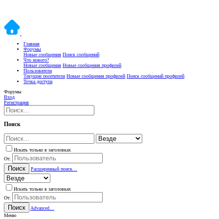
Главная
Форумы
Новые сообщения
Поиск сообщений
Что нового?
Новые сообщения
Новые сообщения профилей
Пользователи
Текущие посетители
Новые сообщения профилей
Поиск сообщений профилей
Точка доступа
Форумы
Вход
Регистрация
Поиск
Искать только в заголовках
От:
Поиск
Расширенный поиск…
Искать только в заголовках
От:
Поиск
Advanced…
Меню