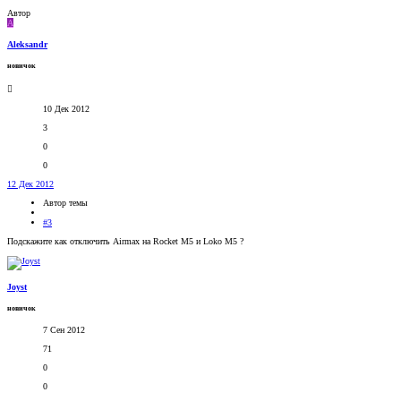
Автор
A
Aleksandr
новичок
10 Дек 2012
3
0
0
12 Дек 2012
Автор темы
#3
Подскажите как отключить Airmax на Rocket M5 и Loko M5 ?
Joyst
новичок
7 Сен 2012
71
0
0