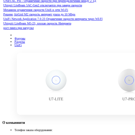
UNIFI AC Pro - Ограничение скорости при переподключении между 2 ТД
Ubiquti LiteBeam 5AC-Gen2 отключается при замере скорости
Механизм ограничения скорости Unifi в сети Wi-Fi
Решено
AirGrid M2 скорость интернет упала до 10 Mbps
UniFi Network Application 7.0.23 Ограничение скорости интернета через WI-FI
Ubiquiti LiteBeam M5-23, плохая скорость Интернета
рост пинга при нагрузке
Форумы
Разделы
UniFi
U7-LITE
U7-PR
О комьюнити
Телефон заказа оборудования: