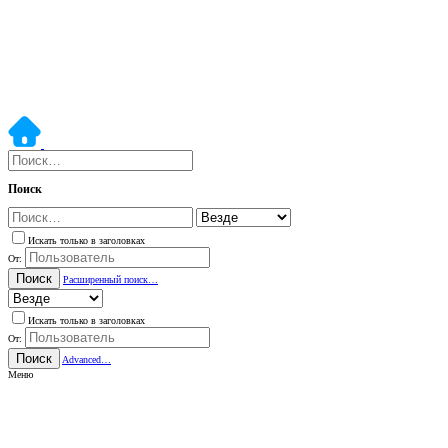
Поиск
Искать только в заголовках
От:
Поиск
Расширенный поиск…
Искать только в заголовках
От:
Поиск
Advanced…
Меню