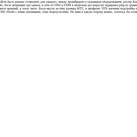
ств было решено установить для каждого, между провайдером и указанным оборудованием, роутер Keen
после активации vpn канала, в сети за UDW и UDM в несколько раз выросли заддержки ping (в среднем д
остается прежний, в логах чисто. Была мысль на тему размера MTU, в профилях VPN значение подстройки
л DNS Shield с этими значениями, тоже безрезультатно. Не знаю в какую сторону копать, хотелось бы о