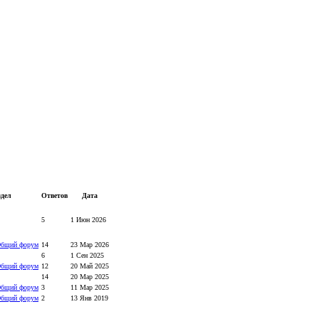
здел
Ответов
Дата
5
1 Июн 2026
Общий форум
14
23 Мар 2026
6
1 Сен 2025
Общий форум
12
20 Май 2025
14
20 Мар 2025
Общий форум
3
11 Мар 2025
Общий форум
2
13 Янв 2019