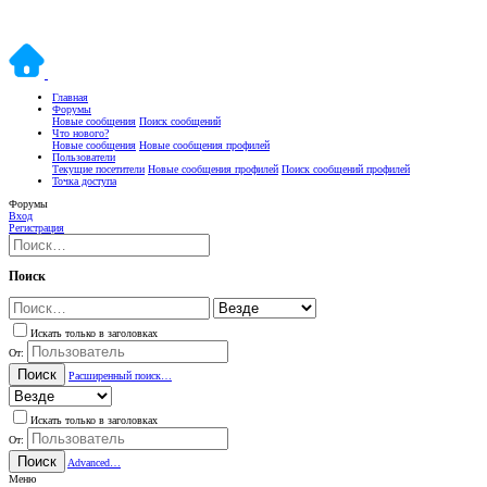
Главная
Форумы
Новые сообщения
Поиск сообщений
Что нового?
Новые сообщения
Новые сообщения профилей
Пользователи
Текущие посетители
Новые сообщения профилей
Поиск сообщений профилей
Точка доступа
Форумы
Вход
Регистрация
Поиск
Искать только в заголовках
От:
Поиск
Расширенный поиск…
Искать только в заголовках
От:
Поиск
Advanced…
Меню