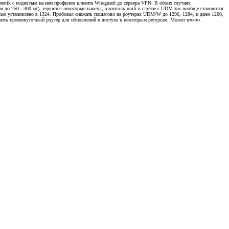
etik с поднятым на нем профилем клиента Wireguard до сервера VPN. В обоих случаях
о 250 - 300 мс), теряются некоторые пакеты, а консоль unifi в случае с UDM так вообще становится
 mss установлено в 1324. Пробовал снижать пошагово на роутерах UDM/W до 1296, 1284, и даже 1200,
ставить промежуточный роутер для обновлений и доступа к некоторым ресурсам. Может кто-то