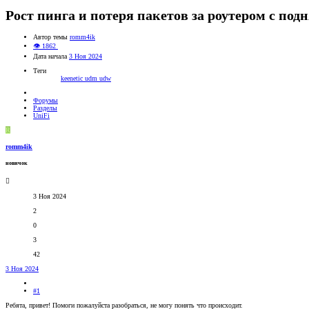
Рост пинга и потеря пакетов за роутером с по
Автор темы
romm4ik
👁 1862
Дата начала
3 Ноя 2024
Теги
keenetic
udm
udw
Форумы
Разделы
UniFi
R
romm4ik
новичок
3 Ноя 2024
2
0
3
42
3 Ноя 2024
#1
Ребята, привет! Помоги пожалуйста разобраться, не могу понять что происходит.