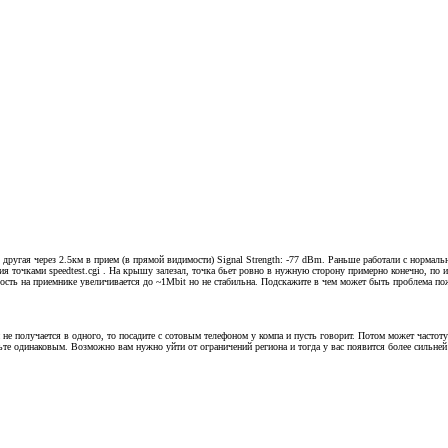
 другая через 2.5км в прием (в прямой видимости) Signal Strength: -77 dBm. Раньше работали с нормаль
я точками speedtest.cgi . На крышу залезал, точка бьет ровно в нужную сторону примерно конечно, по и
ость на приемнике увеличивается до ~1Mbit но не стабильна. Подскажите в чем может быть проблема по
не получается в одного, то посадите с сотовым телефоном у компа и пусть говорит. Потом может частоту 
ьте одинаковым. Возможно вам нужно уйти от ограничений региона и тогда у вас появится более сильней 