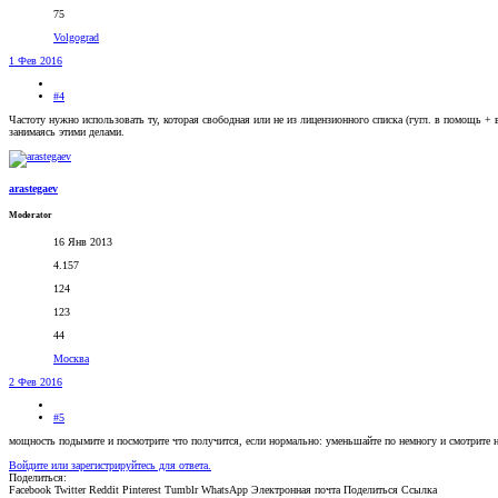
75
Volgograd
1 Фев 2016
#4
Частоту нужно использовать ту, которая свободная или не из лицензионного списка (гугл. в помощь + в
занимаясь этими делами.
arastegaev
Moderator
16 Янв 2013
4.157
124
123
44
Москва
2 Фев 2016
#5
мощность подымите и посмотрите что получится, если нормально: уменьшайте по немногу и смотрите н
Войдите или зарегистрируйтесь для ответа.
Поделиться:
Facebook
Twitter
Reddit
Pinterest
Tumblr
WhatsApp
Электронная почта
Поделиться
Ссылка