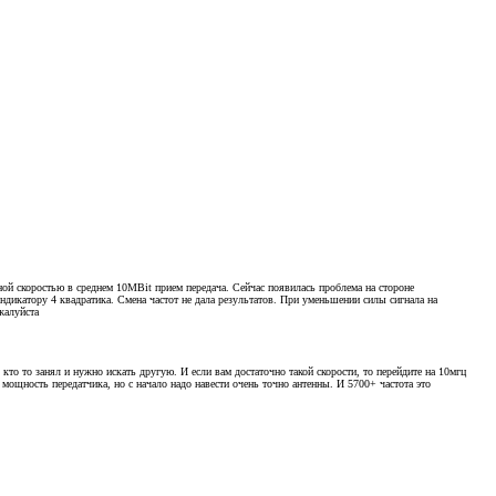
ной скоростью в среднем 10MBit прием передача. Сейчас появилась проблема на стороне
ндикатору 4 квадратика. Смена частот не дала результатов. При уменьшении силы сигнала на
жалуйста
кто то занял и нужно искать другую. И если вам достаточно такой скорости, то перейдите на 10мгц
мощность передатчика, но с начало надо навести очень точно антенны. И 5700+ частота это