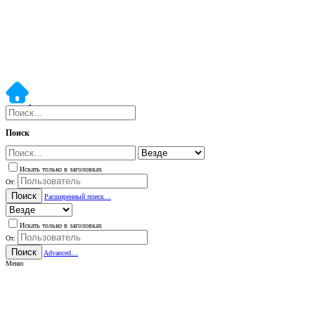
Поиск
Искать только в заголовках
От:
Поиск
Расширенный поиск…
Искать только в заголовках
От:
Поиск
Advanced…
Меню