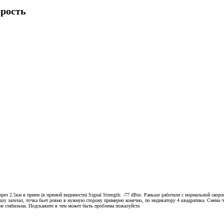
орость
ерез 2.5км в прием (в прямой видимости) Signal Strength: -77 dBm. Раньше работали с нормальной скор
рышу залезал, точка бьет ровно в нужную сторону примерно конечно, по индикатору 4 квадратика. Смена 
не стабильна. Подскажите в чем может быть проблема пожалуйста