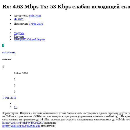
Rx: 4.63 Mbps Tx: 53 Kbps слабая исходящей ск
Автор темы
strix-iwan
👁 4602
Дата начала
1 Фев 2016
Форумы
Разделы
UBIQUITI Общий форум
S
strix-iwan
новичок
1 Фев 2016
2
0
0
1 Фев 2016
#1
Здравствуйте. Имеется 2 личных одинаковых точки Nanostation5 настроенных одна в передачу другая ч
на 5Мбит а отравляю на ~50Kbit по это замерам в программе управления точками speedtest.cgi . На к
силы сигнала на приемнике до 14 dBm, исходящая скорость на приемнике увеличивается до ~1Mbit но 
https://yadi.sk/i/mlaFW4JGo6XxU
приемник
https://yadi.sk/i/sCnjz5tYo6Yxv
передатчик