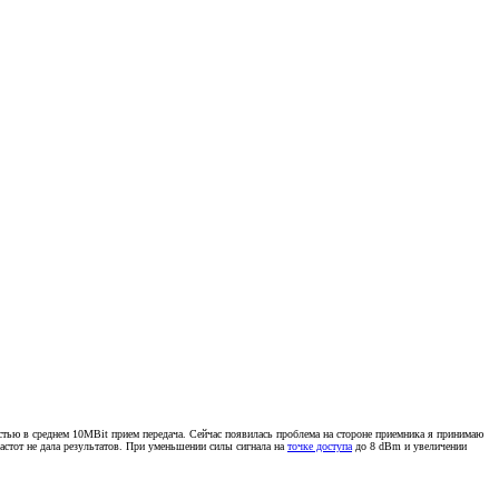
остью в среднем 10MBit прием передача. Сейчас появилась проблема на стороне приемника я принимаю
частот не дала результатов. При уменьшении силы сигнала на
точке доступа
до 8 dBm и увеличении