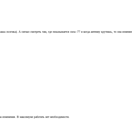
аша лолгика). А сигнал смотреть там, где показывается сила -77 и когда антенну крутишь, то она измен
а изменения. В максимуме работать нет необходимости.