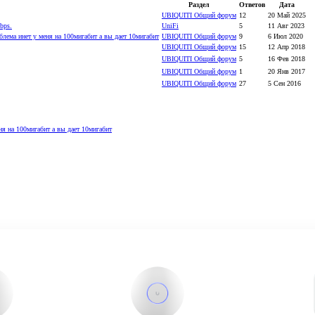
Раздел
Ответов
Дата
UBIQUITI Общий форум
12
20 Май 2025
bps.
UniFi
5
11 Авг 2023
блема инет у меня на 100мигабит а вы дает 10мигабит
UBIQUITI Общий форум
9
6 Июл 2020
UBIQUITI Общий форум
15
12 Апр 2018
UBIQUITI Общий форум
5
16 Фев 2018
UBIQUITI Общий форум
1
20 Янв 2017
UBIQUITI Общий форум
27
5 Сен 2016
ня на 100мигабит а вы дает 10мигабит