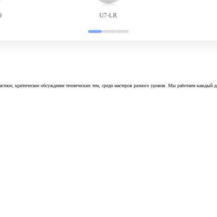
O
U7-LR
астное, критическое обсуждение технических тем, среди мастеров разного уровня. Мы работаем каждый