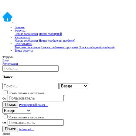
Главная
Форумы
Новые сообщения
Поиск сообщений
Что нового?
Новые сообщения
Новые сообщения профилей
Пользователи
Текущие посетители
Новые сообщения профилей
Поиск сообщений профилей
Точка доступа
Форумы
Вход
Регистрация
Поиск
Искать только в заголовках
От:
Поиск
Расширенный поиск…
Искать только в заголовках
От:
Поиск
Advanced…
Меню