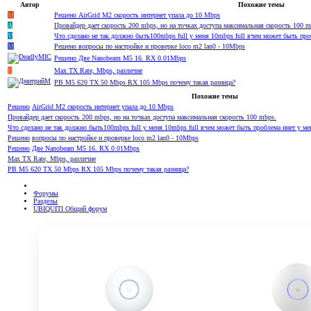
Автор
Похожие темы
M
Решено
AirGrid M2 скорость интернет упала до 10 Mbps
А
Провайдер дает скорость 200 mbps, но на точках доступа максимальная скорость 100 m
V
Что сделано не так должно быть100mbps full у меня 10mbps full вчем может быть про
M
Решено
вопросы по настройке и проверке loco m2 lan0 - 10Mbps
Решено
Две Nanobeam M5 16. RX 0.01Mbps
F
Max TX Rate, Mbps, различие
PB M5 620 TX 50 Mbps RX 105 Mbps почему такая разница?
Похожие темы
Решено
AirGrid M2 скорость интернет упала до 10 Mbps
Провайдер дает скорость 200 mbps, но на точках доступа максимальная скорость 100 mbps.
Что сделано не так должно быть100mbps full у меня 10mbps full вчем может быть проблема инет у ме
Решено
вопросы по настройке и проверке loco m2 lan0 - 10Mbps
Решено
Две Nanobeam M5 16. RX 0.01Mbps
Max TX Rate, Mbps, различие
PB M5 620 TX 50 Mbps RX 105 Mbps почему такая разница?
Форумы
Разделы
UBIQUITI Общий форум