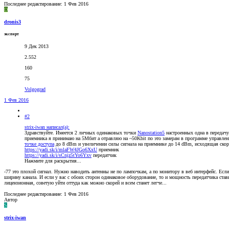
Последнее редактирование:
1 Фев 2016
D
dronis3
эксперт
9 Дек 2013
2.552
160
75
Volgograd
1 Фев 2016
#2
strix-iwan написал(а):
Здравствуйте. Имеется 2 личных одинаковых точки
Nanostation5
настроенных одна в передачу
приемника я принимаю на 5Мбит а отравляю на ~50Kbit по это замерам в программе управлени
точке доступа
до 8 dBm и увеличении силы сигнала на приемнике до 14 dBm, исходящая скор
https://yadi.sk/i/mlaFW4JGo6XxU
приемник
https://yadi.sk/i/sCnjz5tYo6Yxv
передатчик
Нажмите для раскрытия...
-77 это плохой сигнал. Нужно наводить антенны не по лампочкам, а по монитору в веб интерфейс. Если 
ширину канала. И если у вас с обоих сторон одинаковое оборудование, то и мощность передатчика став
лицензионная, советую уйти оттуда как можно скорей и всем станет легче...
Последнее редактирование:
1 Фев 2016
Автор
S
strix-iwan