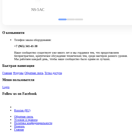
NS-5AC
О комьюнити
Телефон заказа оборудования:
+7 (965) 341-41-38
Наше сообщество существует уже много лет и мы гордимся тем, что предоставляем
беспристрастное, критическое обсуждение технических тем, среди мастеров разного уровня.
Мы работаем каждый день, чтобы наше сообщество было одним из лучших.
Быстрая навигация
Главная
Форумы
Обратная связь
Точка доступа
Меню пользователя
Login
Follow us on Facebook
Russian (RU)
Обратная связь
Условия и правила
Политика конфиденциальности
Помощь
Главная