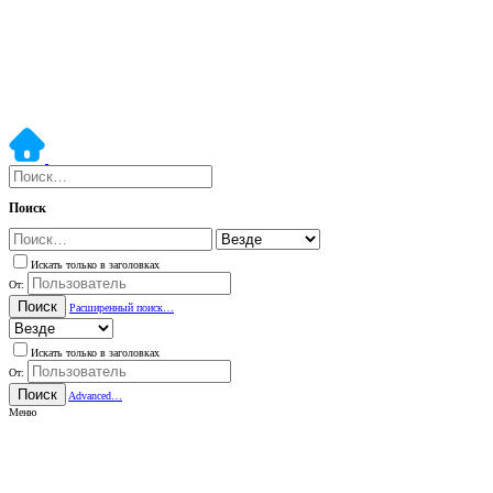
Поиск
Искать только в заголовках
От:
Поиск
Расширенный поиск…
Искать только в заголовках
От:
Поиск
Advanced…
Меню