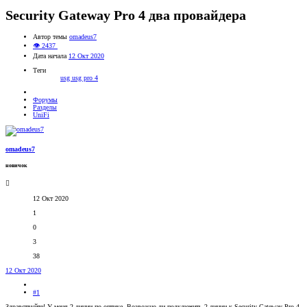
Security Gateway Pro 4 два провайдера
Автор темы
omadeus7
👁 2437
Дата начала
12 Окт 2020
Теги
usg
usg pro 4
Форумы
Разделы
UniFi
omadeus7
новичок
12 Окт 2020
1
0
3
38
12 Окт 2020
#1
Здравствуйте! У меня 2 линии по оптике. Возвожно ли подключить 2 линии к Security Gateway Pro 4,