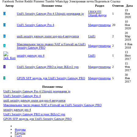
Facebook
Twitter
Reddit
Pinterest
Tumblr
WhatsApp
Электронная почта
Поделиться
Ссылка
Автор
Похожие темы
Раздел
Ответов
Дата
19
UBIQUITI
D
UniFi Security Gateway Pro 4 Ubiquiti резервация ip
1
Ноя
Общий форум
2020
10
D
UniFi Security Gateway Pro 4
Маршрутизаторы
20
Ноя
2020
20
K
unifi security gateway router usg-pro-4 негрузится
UniFi
2
Мар
2019
Максимальное число правил NAT и Firewall на UniFi
8 Янв
A
Маршрутизаторы
2
Security Gateway PRO
2018
13
security gateway pro 4
UniFi
1
Июл
2017
15
Y
UniFi Security Gateway PRO и ipsec IKEcv2 vpn
Маршрутизаторы
2
Фев
2017
30
T
GPON SFP модуль для UniFi Security Gateway PRO
Маршрутизаторы
5
Янв
2017
Похожие темы
UniFi Security Gateway Pro 4 Ubiquiti резервация ip
UniFi Security Gateway Pro 4
unifi security gateway router usg-pro-4 негрузится
Максимальное число правил NAT и Firewall на UniFi Security Gateway PRO
security gateway pro 4
UniFi Security Gateway PRO и ipsec IKEcv2 vpn
GPON SFP модуль для UniFi Security Gateway PRO
Форумы
Разделы
UniFi