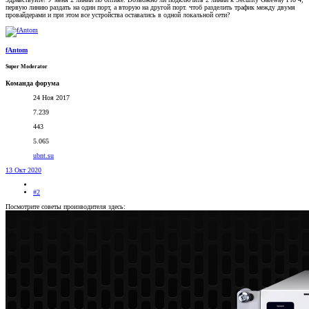
первую линию раздать на один порт, а вторую на другой порт. чтоб разделить трафик между двумя
провайдерами и при этом все устройства оставались в одной локальной сети?
fAntom
Super Moderator
Команда форума
24 Ноя 2017
7.239
443
5.065
ubnt.su
13 Окт 2020
#2
Посмотрите советы производителя здесь: