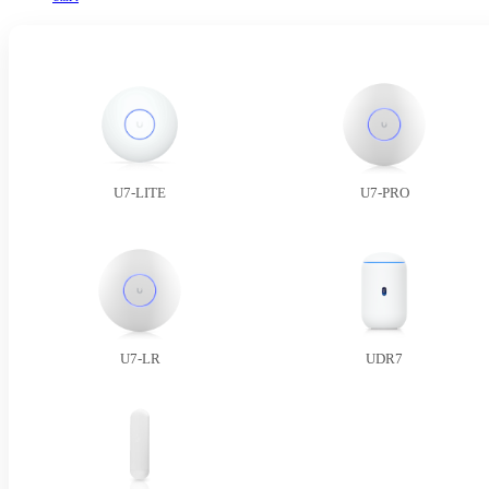
U7-LITE
U7-PRO
U7-LR
UDR7