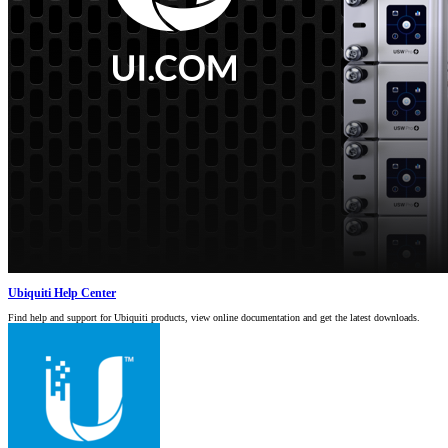
Ubiquiti Help Center
Find help and support for Ubiquiti products, view online documentation and get the latest downloads.