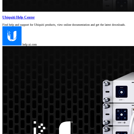
Ubiquiti Help Center
Find help and support for Ubiquiti products, view online documentation and get the latest downloads.
help.ui.com