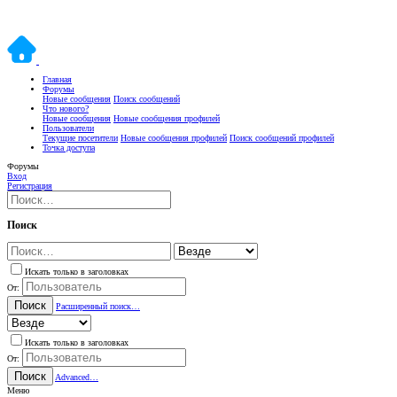
Главная
Форумы
Новые сообщения
Поиск сообщений
Что нового?
Новые сообщения
Новые сообщения профилей
Пользователи
Текущие посетители
Новые сообщения профилей
Поиск сообщений профилей
Точка доступа
Форумы
Вход
Регистрация
Поиск
Искать только в заголовках
От:
Поиск
Расширенный поиск…
Искать только в заголовках
От:
Поиск
Advanced…
Меню