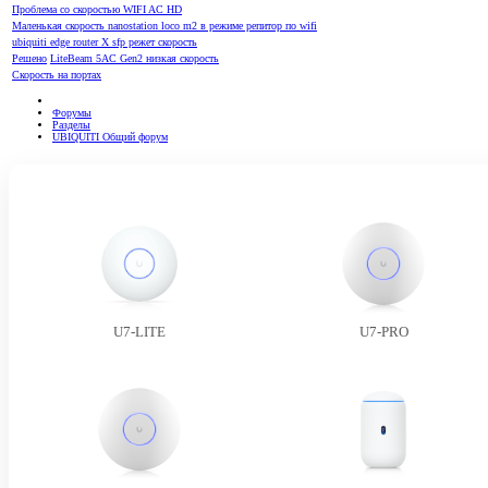
Проблема со скоростью WIFI AC HD
Маленькая скорость nanostation loco m2 в режиме репитор по wifi
ubiquiti edge router X sfp режет скорость
Решено
LiteBeam 5AC Gen2 низкая скорость
Скорость на портах
Форумы
Разделы
UBIQUITI Общий форум
U7-LITE
U7-PRO