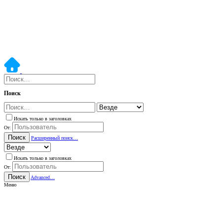
Поиск
Искать только в заголовках
От:
Поиск
Расширенный поиск…
Искать только в заголовках
От:
Поиск
Advanced…
Меню