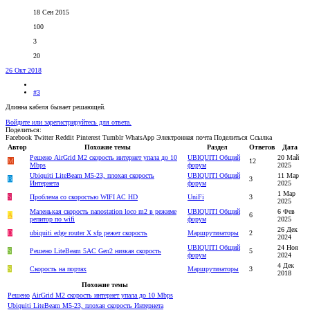
18 Сен 2015
100
3
20
26 Окт 2018
#3
Длинна кабеля бывает решающей.
Войдите или зарегистрируйтесь для ответа.
Поделиться:
Facebook
Twitter
Reddit
Pinterest
Tumblr
WhatsApp
Электронная почта
Поделиться
Ссылка
Автор
Похожие темы
Раздел
Ответов
Дата
Решено
AirGrid M2 скорость интернет упала до 10
UBIQUITI Общий
20 Май
M
12
Mbps
форум
2025
Ubiquiti LiteBeam M5-23, плохая скорость
UBIQUITI Общий
11 Мар
B
3
Интернета
форум
2025
1 Мар
S
Проблема со скоростью WIFI AC HD
UniFi
3
2025
Маленькая скорость nanostation loco m2 в режиме
UBIQUITI Общий
6 Фев
A
6
репитор по wifi
форум
2025
26 Дек
D
ubiquiti edge router X sfp режет скорость
Маршрутизаторы
2
2024
UBIQUITI Общий
24 Ноя
S
Решено
LiteBeam 5AC Gen2 низкая скорость
5
форум
2024
4 Дек
S
Скорость на портах
Маршрутизаторы
3
2018
Похожие темы
Решено
AirGrid M2 скорость интернет упала до 10 Mbps
Ubiquiti LiteBeam M5-23, плохая скорость Интернета