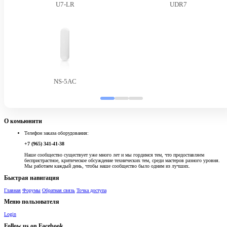
U7-LR
UDR7
NS-5AC
О комьюнити
Телефон заказа оборудования:
+7 (965) 341-41-38
Наше сообщество существует уже много лет и мы гордимся тем, что предоставляем
беспристрастное, критическое обсуждение технических тем, среди мастеров разного уровня.
Мы работаем каждый день, чтобы наше сообщество было одним из лучших.
Быстрая навигация
Главная
Форумы
Обратная связь
Точка доступа
Меню пользователя
Login
Follow us on Facebook