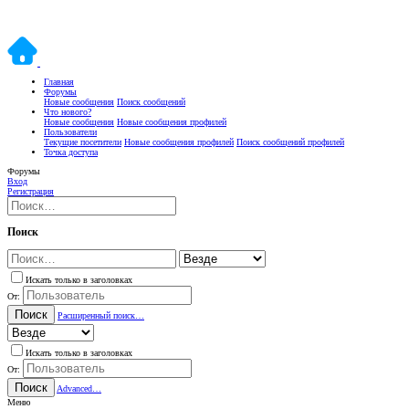
Главная
Форумы
Новые сообщения
Поиск сообщений
Что нового?
Новые сообщения
Новые сообщения профилей
Пользователи
Текущие посетители
Новые сообщения профилей
Поиск сообщений профилей
Точка доступа
Форумы
Вход
Регистрация
Поиск
Искать только в заголовках
От:
Поиск
Расширенный поиск…
Искать только в заголовках
От:
Поиск
Advanced…
Меню