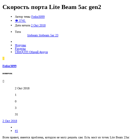
Скорость порта Lite Beam 5ac gen2
Автор темы
Fedor3099
👁 3745
Дата начала
2 Окт 2018
Теги
litebeam
litebeam 5ac 23
Форумы
Разделы
UBIQUITI Общий форум
F
Fedor3099
новичок
2 Окт 2018
1
0
3
31
2 Окт 2018
#1
Всем привет, имеется проблема, которую не могу решить сам: Есть мост из точек Lite Beam 23ac