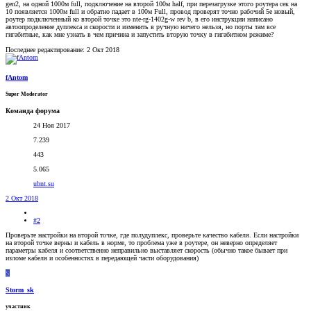
gen2, на одной 1000м full, подключение на второй 100м half, при перезагрузке этого роутера сек на
10 появляется 1000м full и обратно падает в 100м Full, провод проверят точно рабочий 5e новый,
роутер подключенный ко второй точке это nte-rg-1402g-w rev b, в его инструкции написано
автоопроделение дуплекса и скорости и изменить в ручную ничего нельзя, но порты там все
гигабитные, как мне узнать в чем причина и запустить вторую точку в гигабитном режиме?
Последнее редактирование:
2 Окт 2018
fAntom
Super Moderator
Команда форума
24 Ноя 2017
7.239
443
5.065
ubnt.su
2 Окт 2018
#2
Проверьте настройки на второй точке, где полудуплекс, проверьте качество кабеля. Если настройки
на второй точке верны и кабель в норме, то проблема уже в роутере, он неверно определяет
параметры кабеля и соответственно неправильно выставляет скорость (обычно такое бывает при
изломе кабеля и особенностях в передающей части оборудования)
S
Storm_sk
участник