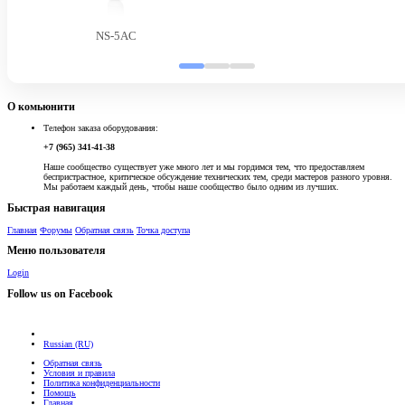
NS-5AC
О комьюнити
Телефон заказа оборудования:
+7 (965) 341-41-38
Наше сообщество существует уже много лет и мы гордимся тем, что предоставляем
беспристрастное, критическое обсуждение технических тем, среди мастеров разного уровня.
Мы работаем каждый день, чтобы наше сообщество было одним из лучших.
Быстрая навигация
Главная
Форумы
Обратная связь
Точка доступа
Меню пользователя
Login
Follow us on Facebook
Russian (RU)
Обратная связь
Условия и правила
Политика конфиденциальности
Помощь
Главная