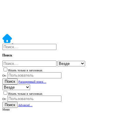
Поиск
Искать только в заголовках
От:
Поиск
Расширенный поиск…
Искать только в заголовках
От:
Поиск
Advanced…
Меню