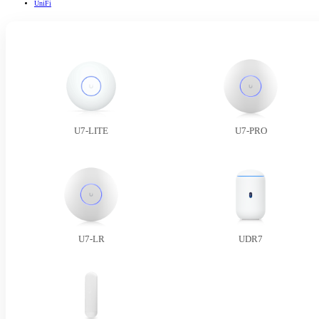
UniFi
U7-LITE
U7-PRO
U7-LR
UDR7