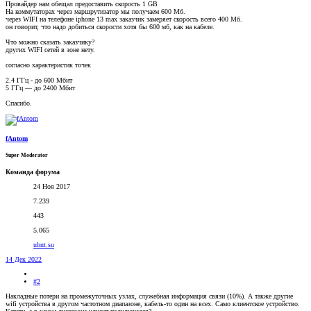
Провайдер нам обещал предоставить скорость 1 GB
На коммутаторах через маршрутизатор мы получаем 600 Мб.
через WIFI на телефоне iphone 13 max заказчик замеряет скорость всего 400 Мб.
он говорит, что надо добиться скорости хотя бы 600 мб, как на кабеле.
Что можно сказать заказчику?
других WIFI сетей в зоне нету.
согласно характеристик точек
2.4 ГГц - до 600 Мбит
5 ГГц — до 2400 Мбит
Спасибо.
fAntom
Super Moderator
Команда форума
24 Ноя 2017
7.239
443
5.065
ubnt.su
14 Дек 2022
#2
Накладные потери на промежуточных узлах, служебная информация связи (10%). А также другие
wifi устройства в другом частотном диапазоне, кабель-то один на всех. Само клиентское устройство.