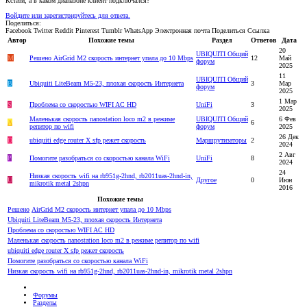
Кстати, а в каком диапазоне клиент подключался?
Войдите или зарегистрируйтесь для ответа.
Поделиться:
Facebook
Twitter
Reddit
Pinterest
Tumblr
WhatsApp
Электронная почта
Поделиться
Ссылка
Автор
Похожие темы
Раздел
Ответов
Дата
20
UBIQUITI Общий
M
Решено
AirGrid M2 скорость интернет упала до 10 Mbps
12
Май
форум
2025
11
UBIQUITI Общий
B
Ubiquiti LiteBeam M5-23, плохая скорость Интернета
3
Мар
форум
2025
1 Мар
S
Проблема со скоростью WIFI AC HD
UniFi
3
2025
Маленькая скорость nanostation loco m2 в режиме
UBIQUITI Общий
6 Фев
A
6
репитор по wifi
форум
2025
26 Дек
D
ubiquiti edge router X sfp режет скорость
Маршрутизаторы
2
2024
2 Авг
P
Помогите разобраться со скоростью канала WiFi
UniFi
8
2024
24
Низкая скорость wifi на rb951g-2hnd, rb2011uas-2hnd-in,
U
Другое
0
Июн
mikrotik metal 2shpn
2016
Похожие темы
Решено
AirGrid M2 скорость интернет упала до 10 Mbps
Ubiquiti LiteBeam M5-23, плохая скорость Интернета
Проблема со скоростью WIFI AC HD
Маленькая скорость nanostation loco m2 в режиме репитор по wifi
ubiquiti edge router X sfp режет скорость
Помогите разобраться со скоростью канала WiFi
Низкая скорость wifi на rb951g-2hnd, rb2011uas-2hnd-in, mikrotik metal 2shpn
Форумы
Разделы