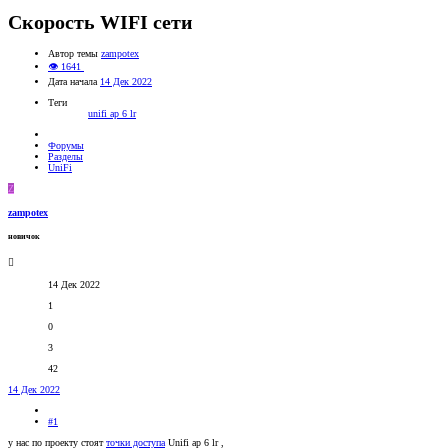
Скорость WIFI сети
Автор темы
zampotex
👁 1641
Дата начала
14 Дек 2022
Теги
unifi ap 6 lr
Форумы
Разделы
UniFi
Z
zampotex
новичок
14 Дек 2022
1
0
3
42
14 Дек 2022
#1
у нас по проекту стоят
точки доступа
Unifi ap 6 lr ,