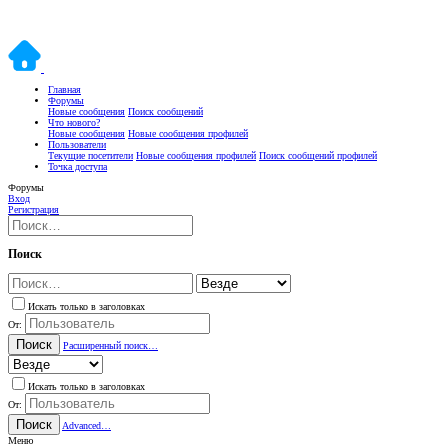
Главная
Форумы
Новые сообщения
Поиск сообщений
Что нового?
Новые сообщения
Новые сообщения профилей
Пользователи
Текущие посетители
Новые сообщения профилей
Поиск сообщений профилей
Точка доступа
Форумы
Вход
Регистрация
Поиск
Искать только в заголовках
От:
Поиск
Расширенный поиск…
Искать только в заголовках
От:
Поиск
Advanced…
Меню