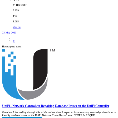
24 Ноя 2017
7.239
443
5.065
ubnt.su
23 Мар 2020
#5
Посмотрите здесь:
UniFi - Network Controller: Repairing Database Issues on the UniFi Controller
Overview After reading through this article readers should expect to have a cursory knowledge about how to
identify database issues on the UniFi Network Controller software. NOTES & REQUIR...