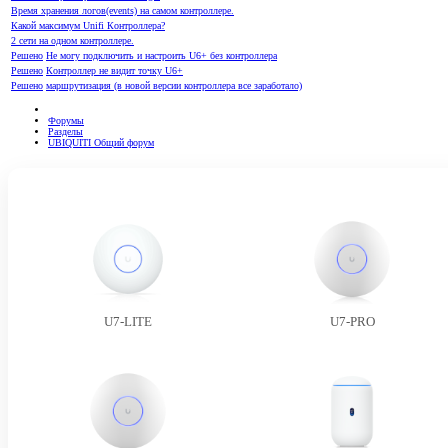
Время хранения логов(events) на самом контроллере.
Какой максимум Unifi Контроллера?
2 сети на одном контроллере.
Решено
Не могу подключить и настроить U6+ без контроллера
Решено
Контроллер не видит точку U6+
Решено
маршрутизация (в новой версии контроллера все заработало)
Форумы
Разделы
UBIQUITI Общий форум
U7-LITE
U7-PRO