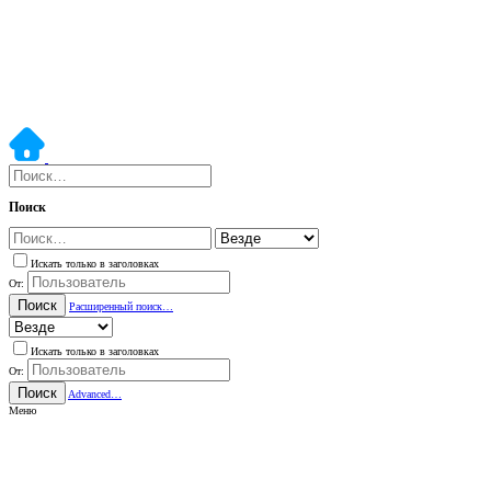
Поиск
Искать только в заголовках
От:
Поиск
Расширенный поиск…
Искать только в заголовках
От:
Поиск
Advanced…
Меню