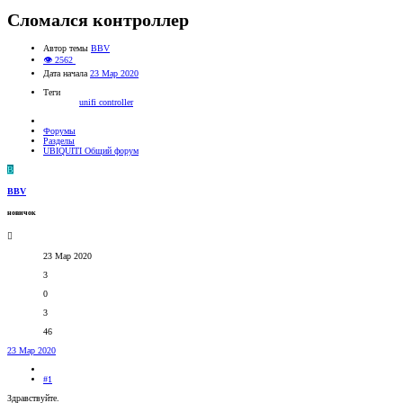
Сломался контроллер
Автор темы
BBV
👁 2562
Дата начала
23 Мар 2020
Теги
unifi controller
Форумы
Разделы
UBIQUITI Общий форум
B
BBV
новичок
23 Мар 2020
3
0
3
46
23 Мар 2020
#1
Здравствуйте.