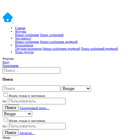
Главная
Форумы
Новые сообщения
Поиск сообщений
Что нового?
Новые сообщения
Новые сообщения профилей
Пользователи
Текущие посетители
Новые сообщения профилей
Поиск сообщений профилей
Точка доступа
Форумы
Вход
Регистрация
Поиск
Искать только в заголовках
От:
Поиск
Расширенный поиск…
Искать только в заголовках
От:
Поиск
Advanced…
Меню