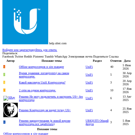
help.ubnt.com
Войдите или зарегистрируйтесь для ответа.
Поделиться:
Facebook
Twitter
Reddit
Pinterest
Tumblr
WhatsApp
Электронная почта
Поделиться
Ссылка
Автор
Похожие темы
Раздел
Ответов
Дата
5 Июн
S
Offline контроллеров в site manager
UniFi
40
2026
Время хранения логов(events) на самом
30 Апр
P
UniFi
5
контроллере.
2026
20 Апр
S
Какой максимум Unifi Контроллера?
UniFi
3
2026
17 Янв
D
2 сети на одном контроллере.
UniFi
10
2026
Решено
Не могу подключить и настроить U6+ без
13 Авг
UniFi
6
контроллера
2025
25 Янв
Решено
Контроллер не видит точку U6+
UniFi
4
2025
Решено
маршрутизация (в новой версии
UBIQUITI Общий
5 Янв
K
3
контроллера все заработало)
форум
2025
Похожие темы
Offline контроллеров в site manager