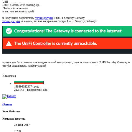
USB
UniFi Controller is starting up...
Please wait a moment
и так уже несколько дней
к нему были подключены
точки доступа
и UniFi Securiry Gateway
точки доступа
не важны, но как настраивать теперь UniFi Securiry Gateway?
правил там было много, как создать новый контроллер , подключить к нему UniFi Securiry Gateway и
что бы сохранилась конфигурация?
Вложения
1584960223074.png
21,5 KB · Просмотры: 686
fAntom
Super Moderator
Команда форума
24 Ноя 2017
7.239