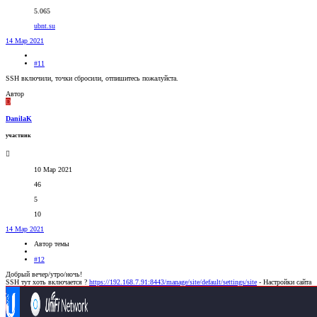
5.065
ubnt.su
14 Мар 2021
#11
SSH включили, точки сбросили, отпишитесь пожалуйста.
Автор
D
DanilaK
участник
10 Мар 2021
46
5
10
14 Мар 2021
Автор темы
#12
Добрый вечер/утро/ночь!
SSH тут хоть включается ?
https://192.168.7.91:8443/manage/site/default/settings/site
- Настройки сайта