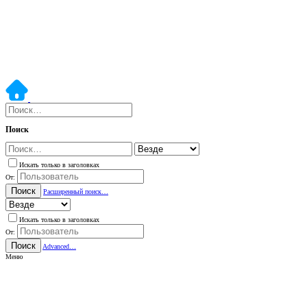
Поиск
Искать только в заголовках
От:
Поиск
Расширенный поиск…
Искать только в заголовках
От:
Поиск
Advanced…
Меню