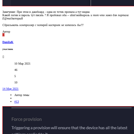
Замечение: При этом в дашбоард - одна из точек пропала а тут видна
Какой логин и пароль тут писать ? Я пробовал оба -- ubnt\мой
пароль и тот что завел для портала
E@mail
который
Сбрасывать контроллер с потерей настроек не хотелось бы!!!
Автор
D
DanilaK
участник
10 Мар 2021
46
5
10
14 Мар 2021
Автор темы
#13