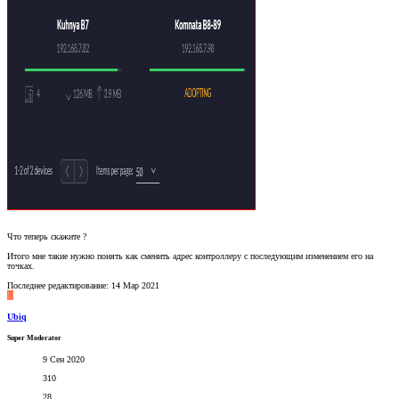
Что теперь скажите ?
Итого мне такие нужно понять как сменить адрес контроллеру с последующим изменением его на
точках.
Последнее редактирование:
14 Мар 2021
U
Ubiq
Super Moderator
9 Сен 2020
310
28