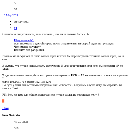
5
10
10 Мар 2021
Автор темы
#4
Спасибо за оперативность, если считаете , что так и должно быть - Ok.
Ubiq написал(а):
если переехать в другой город, почта отправленная на старый адрес не приходит.
Что именно смущает?
Нажмите для раскрытия...
Именно это и смущает. Я знаю новый адрес и хотел бы перенастроить точки на новый адрес, но не
смог.
Я думаю, что лучше использовать статические IP для оборудования или хотя бы закрепить iP по
MAC
Тогда подскажите пожалуйста как правильно перенести UCK + AP на новое место с новыми адресами
?
было 192.168.7.0 а станет 192.168.22.0
По сути у меня сейчас только настройка WiFi сети\сетей - в крайнем случае могу всё сбросить по
кнопке Reset.
PS: Есть ли тема для общих вопросов или лучше создавать отдельную тему ?
U
Ubiq
Super Moderator
9 Сен 2020
310