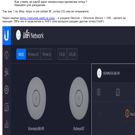
Как узнать на какой адрес контроллера прописана точка ?
Нажмите для раскрытия...
Так как ? по Http -https и ssh (telnet IP_точки 22) она не отзывается.
Через портал
https://network.unifi.ui.com/
- в разделе Devices + Discover Device = ON - ничего не
находит. ПРи это я подключен к WiFi сети которую раздает другая точка UniFi.