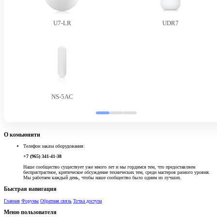
U7-LR
UDR7
NS-5AC
О комьюнити
Телефон заказа оборудования:
+7 (965) 341-41-38
Наше сообщество существует уже много лет и мы гордимся тем, что предоставляем
беспристрастное, критическое обсуждение технических тем, среди мастеров разного уровня.
Мы работаем каждый день, чтобы наше сообщество было одним из лучших.
Быстрая навигация
Главная
Форумы
Обратная связь
Точка доступа
Меню пользователя