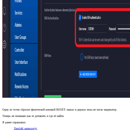
Одну из точек сбросил физической кнопкой RESET- нажал и держал пока не погас индикатор.
Теперь не понимаю как ее добавить и где её найти.
Я ранее спрашивал
DanilaK написал(а):