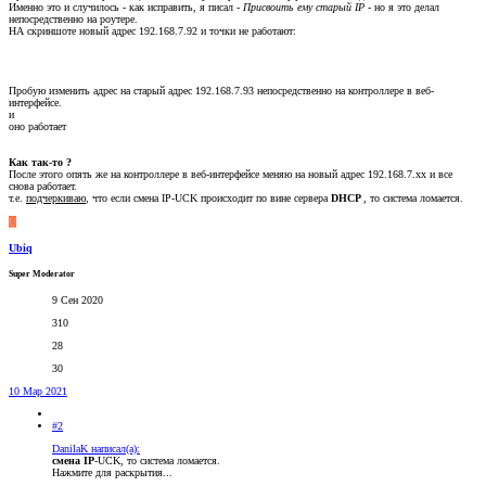
Именно это и случилось - как исправить, я писал -
Присвоить ему старый IP
- но я это делал
непосредственно на роутере.
НА скриншоте новый адрес 192.168.7.92 и точки не работают:
Пробую изменить адрес на старый адрес 192.168.7.93 непосредственно на контроллере в веб-
интерфейсе.
и
оно работает
Как так-то ?
После этого опять же на контроллере в веб-интерфейсе меняю на новый адрес 192.168.7.xx и все
снова работает.
т.е.
подчеркиваю
, что если смена IP-UCK происходит по вине сервера
DHCP
, то система ломается.
U
Ubiq
Super Moderator
9 Сен 2020
310
28
30
10 Мар 2021
#2
DanilaK написал(а):
смена IP
-UCK, то система ломается.
Нажмите для раскрытия...