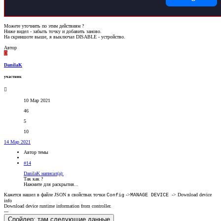
Можете уточнить по этим действиям ?
Ниже видел - забыть точку и добавить заново.
На скриншоте выше, я выключал DISABLE - устройство.
Автор
D
DanilaK
участник
10 Мар 2021
46
5
10
14 Мар 2021
Автор темы
#14
DanilaK написал(а):
Так как ?
Нажмите для раскрытия...
Кажется нашел в файле JSON в свойствах точки
->
-> Download device
Config
MANAGE DEVICE
info
Download device runtime information from controller.
---
Спойлер:
там следующие данные