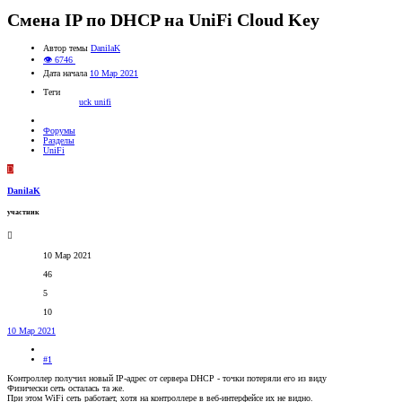
Смена IP по DHCP на UniFi Cloud Key
Автор темы
DanilaK
👁 6746
Дата начала
10 Мар 2021
Теги
uck
unifi
Форумы
Разделы
UniFi
D
DanilaK
участник
10 Мар 2021
46
5
10
10 Мар 2021
#1
Контроллер получил новый IP-адрес от сервера DHCP - точки потеряли его из виду
Физически сеть осталась та же.
При этом WiFi сеть работает, хотя на контроллере в веб-интерфейсе их не видно.