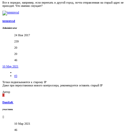
Все в порядке, например, если переехать в другой город, почта отправленная на старый адрес не
приходит. Что именно смущает?
terentevsd
Administrator
24 Ноя 2017
239
20
20
46
10 Мар 2021
#3
Точки подвязываются к старому IP
Даже при переустановки нового контроллера, рекомендуется оставить старый IP
Автор
D
DanilaK
участник
10 Мар 2021
46