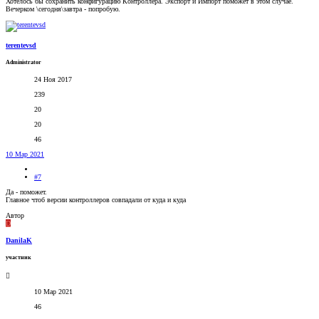
Хотелось бы сохранить конфигурацию Контроллера. Экспорт и Импорт поможет в этом случае.
Вечерком \сегодня\завтра - попробую.
terentevsd
Administrator
24 Ноя 2017
239
20
20
46
10 Мар 2021
#7
Да - поможет.
Главное чтоб версии контроллеров совпадали от куда и куда
Автор
D
DanilaK
участник
10 Мар 2021
46