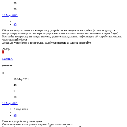
28
30
10 Мар 2021
#5
Сбросьте подключенные к контроллеру устройства на заводские настройки (если есть доступ к
контроллеру на котором они зарегистрированы и нет желания лазить под потолком - через forget).
Настройте контроллер на новую подсеть, удалите неактуальную информацию об устройствах (можно
через полный сброс).
Добавьте устройства в контроллер, задайте желаемые IP-адреса, настройте.
Автор
D
DanilaK
участник
10 Мар 2021
46
5
10
10 Мар 2021
Автор темы
#6
Пока все устройства у меня дома.
Соответственно - поигрались - нужно будет ставит на место.