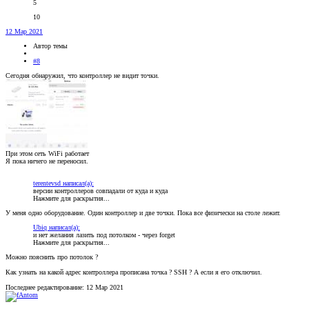
5
10
12 Мар 2021
Автор темы
#8
Сегодня обнаружил, что контроллер не видит точки.
При этом сеть WiFi работает
Я пока ничего не переносил.
terentevsd написал(а):
версии контроллеров совпадали от куда и куда
Нажмите для раскрытия...
У меня одно оборудование. Один контроллер и две точки. Пока все физически на столе лежит.
Ubiq написал(а):
и нет желания лазить под потолком - через forget
Нажмите для раскрытия...
Можно пояснить про потолок ?
Как узнать на какой адрес контроллера прописана точка ? SSH ? А если я его отключил.
Последнее редактирование:
12 Мар 2021