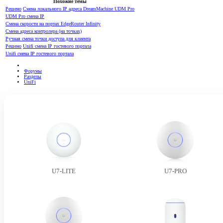
Похожие темы
Решено
Смена локального IP адреса DreamMachine UDM Pro
UDM Pro смена IP
Смена скорости на портах EdgeRouter Infinity
Смена адреса контролера (на точках)
Ручная смена точки доступа для клиента
Решено
Unifi смена IP гостевого портала
Unifi смена IP гостевого портала
Форумы
Разделы
UniFi
U7-LITE
U7-PRO