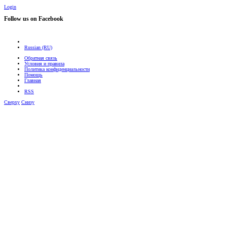
Login
Follow us on Facebook
Russian (RU)
Обратная связь
Условия и правила
Политика конфиденциальности
Помощь
Главная
RSS
Сверху
Снизу