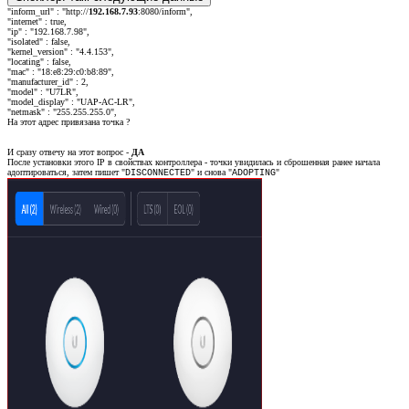
"inform_url" : "http://
192.168.7.93
:8080/inform",
"internet" : true,
"ip" : "192.168.7.98",
"isolated" : false,
"kernel_version" : "4.4.153",
"locating" : false,
"mac" : "18:e8:29:c0:b8:89",
"manufacturer_id" : 2,
"model" : "U7LR",
"model_display" : "UAP-AC-LR",
"netmask" : "255.255.255.0",
На этот адрес привязана точка ?
И сразу отвечу на этот вопрос -
ДА
После установки этого IP в свойствах контроллера - точки увидилась и сброшенная ранее начала
адоптироваться, затем пишет "
" и снова "
"
DISCONNECTED
ADOPTING