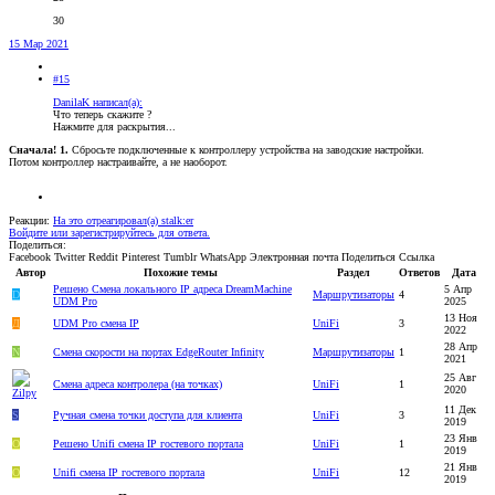
30
15 Мар 2021
#15
DanilaK написал(а):
Что теперь скажите ?
Нажмите для раскрытия...
Сначала! 1.
Сбросьте подключенные к контроллеру устройства на заводские настройки.
Потом контроллер настраивайте, а не наоборот.
Реакции:
На это отреагировал(а)
stalk:er
Войдите или зарегистрируйтесь для ответа.
Поделиться:
Facebook
Twitter
Reddit
Pinterest
Tumblr
WhatsApp
Электронная почта
Поделиться
Ссылка
Автор
Похожие темы
Раздел
Ответов
Дата
Решено
Смена локального IP адреса DreamMachine
5 Апр
D
Маршрутизаторы
4
UDM Pro
2025
13 Ноя
Д
UDM Pro смена IP
UniFi
3
2022
28 Апр
N
Смена скорости на портах EdgeRouter Infinity
Маршрутизаторы
1
2021
25 Авг
Смена адреса контролера (на точках)
UniFi
1
2020
11 Дек
S
Ручная смена точки доступа для клиента
UniFi
3
2019
23 Янв
О
Решено
Unifi смена IP гостевого портала
UniFi
1
2019
21 Янв
О
Unifi смена IP гостевого портала
UniFi
12
2019