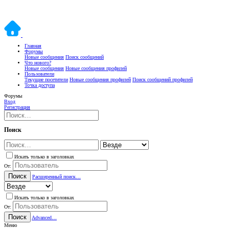
Главная
Форумы
Новые сообщения
Поиск сообщений
Что нового?
Новые сообщения
Новые сообщения профилей
Пользователи
Текущие посетители
Новые сообщения профилей
Поиск сообщений профилей
Точка доступа
Форумы
Вход
Регистрация
Поиск
Искать только в заголовках
От:
Поиск
Расширенный поиск…
Искать только в заголовках
От:
Поиск
Advanced…
Меню