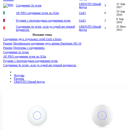
UBIQUITI Общий
12 Апр
Соединение 3х точек
3
форум
2017
19 Апр
1
AP PRO соединение точек по 5Ghz
UniFi
0
2016
8 Апр
T
Роуминг с беспроводным соединением точек
UniFi
2
2016
Соединение 4х точек, если до одной нет прямой
UBIQUITI Общий
22 Июл
L
1
видимости.
форум
2015
Похожие темы
Соединение двух отдельных сетей Unifi и Kerio
Решено
Нестабильное соединение двух антенн Nanobeam M5 16
Решено
Проблемы с соединением.
Соединение 3х точек
AP PRO соединение точек по 5Ghz
Роуминг с беспроводным соединением точек
Соединение 4х точек, если до одной нет прямой видимости.
Форумы
Разделы
UBIQUITI Общий форум