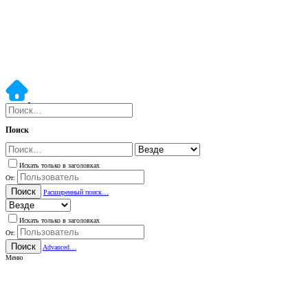
Поиск
Искать только в заголовках
От:
Поиск
Расширенный поиск…
Искать только в заголовках
От:
Поиск
Advanced…
Меню