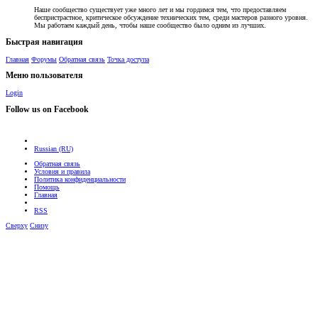
Наше сообщество существует уже много лет и мы гордимся тем, что предоставляем
беспристрастное, критическое обсуждение технических тем, среди мастеров разного уровня.
Мы работаем каждый день, чтобы наше сообщество было одним из лучших.
Быстрая навигация
Главная
Форумы
Обратная связь
Точка доступа
Меню пользователя
Login
Follow us on Facebook
Russian (RU)
Обратная связь
Условия и правила
Политика конфиденциальности
Помощь
Главная
RSS
Сверху
Снизу