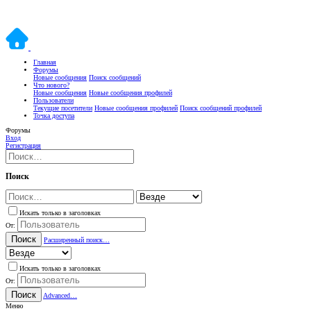
Главная
Форумы
Новые сообщения
Поиск сообщений
Что нового?
Новые сообщения
Новые сообщения профилей
Пользователи
Текущие посетители
Новые сообщения профилей
Поиск сообщений профилей
Точка доступа
Форумы
Вход
Регистрация
Поиск
Искать только в заголовках
От:
Поиск
Расширенный поиск…
Искать только в заголовках
От:
Поиск
Advanced…
Меню