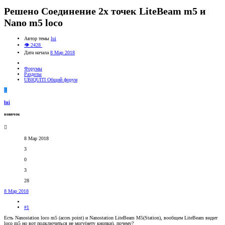
Решено
Соединение 2x точек LiteBeam m5 и
Nano m5 loco
Автор темы
lui
👁 2428
Дата начала
8 Мар 2018
Форумы
Разделы
UBIQUITI Общий форум
L
lui
новичок
8 Мар 2018
3
0
3
28
8 Мар 2018
#1
Есть Nanostation loco m5 (acces point) и Nanostation LiteBeam M5(Station), вообщем LiteBeam видит
loco m5 но вот подключиться не могу(нету кнопки), почему?