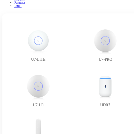
Разделы
UniFi
U7-LITE
U7-PRO
U7-LR
UDR7