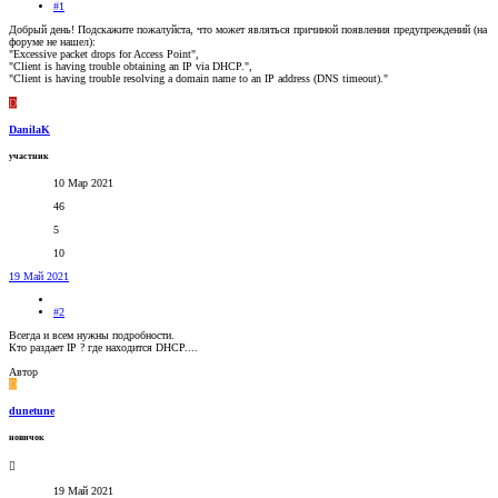
#1
Добрый день! Подскажите пожалуйста, что может являться причиной появления предупреждений (на
форуме не нашел):
"Excessive packet drops for Access Point",
"Client is having trouble obtaining an IP via DHCP.",
"Client is having trouble resolving a domain name to an IP address (DNS timeout)."
D
DanilaK
участник
10 Мар 2021
46
5
10
19 Май 2021
#2
Всегда и всем нужны подробности.
Кто раздает IP ? где находится DHCP....
Автор
D
dunetune
новичок
19 Май 2021