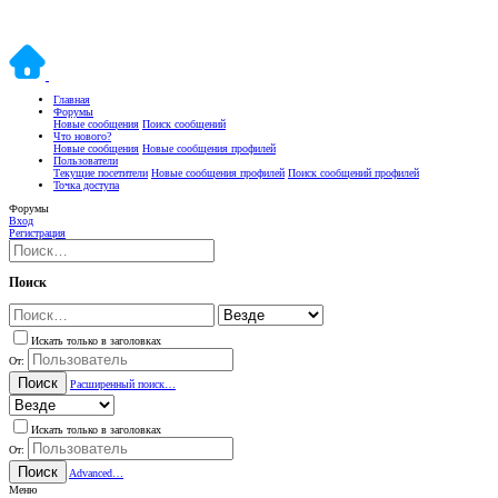
Главная
Форумы
Новые сообщения
Поиск сообщений
Что нового?
Новые сообщения
Новые сообщения профилей
Пользователи
Текущие посетители
Новые сообщения профилей
Поиск сообщений профилей
Точка доступа
Форумы
Вход
Регистрация
Поиск
Искать только в заголовках
От:
Поиск
Расширенный поиск…
Искать только в заголовках
От:
Поиск
Advanced…
Меню