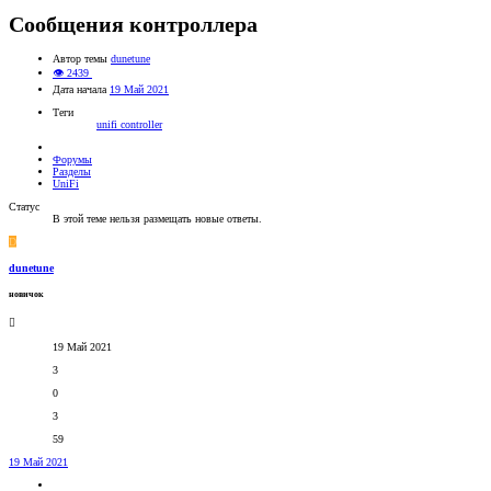
Сообщения контроллера
Автор темы
dunetune
👁 2439
Дата начала
19 Май 2021
Теги
unifi controller
Форумы
Разделы
UniFi
Статус
В этой теме нельзя размещать новые ответы.
D
dunetune
новичок
19 Май 2021
3
0
3
59
19 Май 2021