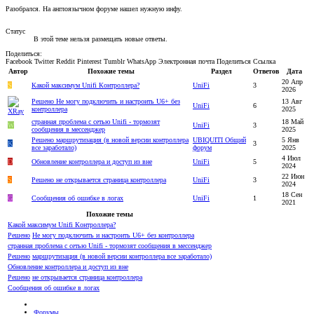
Разобрался. На англоязычном форуме нашел нужную инфу.
Статус
В этой теме нельзя размещать новые ответы.
Поделиться:
Facebook
Twitter
Reddit
Pinterest
Tumblr
WhatsApp
Электронная почта
Поделиться
Ссылка
Автор
Похожие темы
Раздел
Ответов
Дата
20 Апр
S
Какой максимум Unifi Контроллера?
UniFi
3
2026
Решено
Не могу подключить и настроить U6+ без
13 Авг
UniFi
6
контроллера
2025
странная проблема с сетью Unifi - тормозят
18 Май
W
UniFi
3
сообщения в мессенджер
2025
Решено
маршрутизация (в новой версии контроллера
UBIQUITI Общий
5 Янв
K
3
все заработало)
форум
2025
4 Июл
D
Обновление контроллера и доступ из вне
UniFi
5
2024
22 Июн
S
Решено
не открывается страница контроллера
UniFi
3
2024
18 Сен
G
Сообщения об ошибке в логах
UniFi
1
2021
Похожие темы
Какой максимум Unifi Контроллера?
Решено
Не могу подключить и настроить U6+ без контроллера
странная проблема с сетью Unifi - тормозят сообщения в мессенджер
Решено
маршрутизация (в новой версии контроллера все заработало)
Обновление контроллера и доступ из вне
Решено
не открывается страница контроллера
Сообщения об ошибке в логах
Форумы