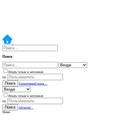
Поиск
Искать только в заголовках
От:
Поиск
Расширенный поиск…
Искать только в заголовках
От:
Поиск
Advanced…
Меню