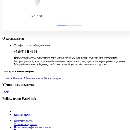
NS-5AC
О комьюнити
Телефон заказа оборудования:
+7 (965) 341-41-38
Наше сообщество существует уже много лет и мы гордимся тем, что предоставляем
беспристрастное, критическое обсуждение технических тем, среди мастеров разного уровня.
Мы работаем каждый день, чтобы наше сообщество было одним из лучших.
Быстрая навигация
Главная
Форумы
Обратная связь
Точка доступа
Меню пользователя
Login
Follow us on Facebook
Russian (RU)
Обратная связь
Условия и правила
Политика конфиденциальности