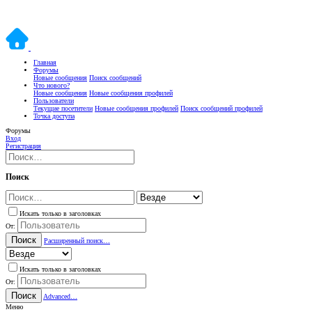
Главная
Форумы
Новые сообщения
Поиск сообщений
Что нового?
Новые сообщения
Новые сообщения профилей
Пользователи
Текущие посетители
Новые сообщения профилей
Поиск сообщений профилей
Точка доступа
Форумы
Вход
Регистрация
Поиск
Искать только в заголовках
От:
Поиск
Расширенный поиск…
Искать только в заголовках
От:
Поиск
Advanced…
Меню