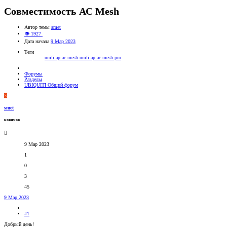
Совместимость АС Mesh
Автор темы
smet
👁 1927
Дата начала
9 Мар 2023
Теги
unifi ap ac mesh
unifi ap ac mesh pro
Форумы
Разделы
UBIQUITI Общий форум
S
smet
новичок
9 Мар 2023
1
0
3
45
9 Мар 2023
#1
Добрый день!