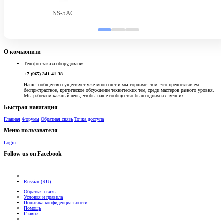
NS-5AC
О комьюнити
Телефон заказа оборудования:
+7 (965) 341-41-38
Наше сообщество существует уже много лет и мы гордимся тем, что предоставляем
беспристрастное, критическое обсуждение технических тем, среди мастеров разного уровня.
Мы работаем каждый день, чтобы наше сообщество было одним из лучших.
Быстрая навигация
Главная
Форумы
Обратная связь
Точка доступа
Меню пользователя
Login
Follow us on Facebook
Russian (RU)
Обратная связь
Условия и правила
Политика конфиденциальности
Помощь
Главная