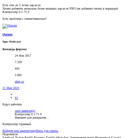
Есть сеть из 5 точек uap-ac-m
Хотим добавить несколько более мощных uap-ac-m PRO (не добивает сигнал в коридоре)
Контроллер 0.1.71.0
Есть проблема с совместимостью?
fAntom
Super Moderator
Команда форума
24 Ноя 2017
7.239
443
5.065
ubnt.su
11 Мар 2023
#2
Будут работать.
smet написал(а):
Контроллер 0.1.71.0
Нажмите для раскрытия...
Контроллер странный.
Войдите или зарегистрируйтесь для ответа.
Поделиться:
Facebook
Twitter
Reddit
Pinterest
Tumblr
WhatsApp
Электронная почта
Поделиться
Ссылка