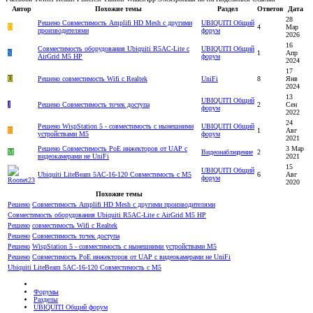
Автор
Похожие темы
Раздел
Ответов
Дата
28
Решено
Совместимость Amplifi HD Mesh c другими
UBIQUITI Общий
D
4
Мар
производителями
форум
2026
16
Совместимость оборудования Ubiquiti R5AC-Lite с
UBIQUITI Общий
S
1
Апр
AirGrid M5 HP
форум
2024
17
U
Решено
совместимость Wifi с Realtek
UniFi
8
Янв
2024
13
UBIQUITI Общий
J
Решено
Совместимость точек доступа
2
Сен
форум
2022
24
Решено
WispStation 5 - совместимость с нынешними
UBIQUITI Общий
B
1
Авг
устройствами M5
форум
2021
Решено
Совместимость PoE инжекторов от UAP с
3 Мар
M
Видеонаблюдение
2
видеокамерами не UniFi
2021
15
UBIQUITI Общий
Ubiquiti LiteBeam 5AC-16-120 Совместимость с M5
6
Авг
форум
2020
Похожие темы
Решено
Совместимость Amplifi HD Mesh c другими производителями
Совместимость оборудования Ubiquiti R5AC-Lite с AirGrid M5 HP
Решено
совместимость Wifi с Realtek
Решено
Совместимость точек доступа
Решено
WispStation 5 - совместимость с нынешними устройствами M5
Решено
Совместимость PoE инжекторов от UAP с видеокамерами не UniFi
Ubiquiti LiteBeam 5AC-16-120 Совместимость с M5
Форумы
Разделы
UBIQUITI Общий форум