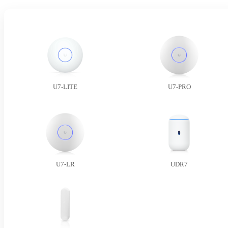
U7-LITE
U7-PRO
U7-LR
UDR7