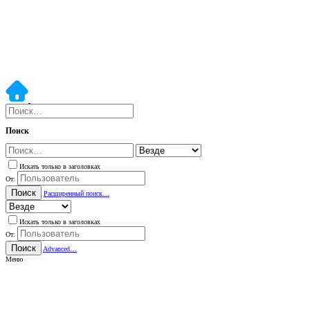
Поиск
Искать только в заголовках
От:
Поиск
Расширенный поиск…
Искать только в заголовках
От:
Поиск
Advanced…
Меню