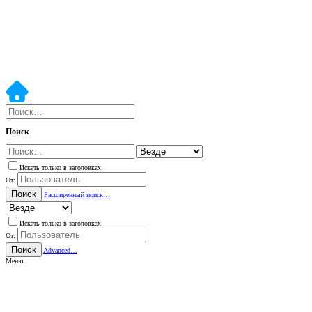
Поиск
Искать только в заголовках
От:
Поиск
Расширенный поиск…
Искать только в заголовках
От:
Поиск
Advanced…
Меню