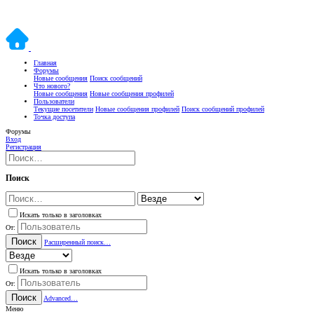
Главная
Форумы
Новые сообщения
Поиск сообщений
Что нового?
Новые сообщения
Новые сообщения профилей
Пользователи
Текущие посетители
Новые сообщения профилей
Поиск сообщений профилей
Точка доступа
Форумы
Вход
Регистрация
Поиск
Искать только в заголовках
От:
Поиск
Расширенный поиск…
Искать только в заголовках
От:
Поиск
Advanced…
Меню