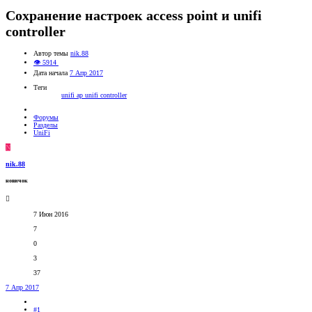
Сохранение настроек access point и unifi
controller
Автор темы
nik.88
👁 5914
Дата начала
7 Апр 2017
Теги
unifi ap
unifi controller
Форумы
Разделы
UniFi
N
nik.88
новичок
7 Июн 2016
7
0
3
37
7 Апр 2017
#1