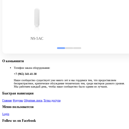
NS-5AC
О комьюнити
Телефон заказа оборудования:
+7 (965) 341-41-38
Наше сообщество существует уже много лет и мы гордимся тем, что предоставляем
беспристрастное, критическое обсуждение технических тем, среди мастеров разного уровня.
Мы работаем каждый день, чтобы наше сообщество было одним из лучших.
Быстрая навигация
Главная
Форумы
Обратная связь
Точка доступа
Меню пользователя
Login
Follow us on Facebook