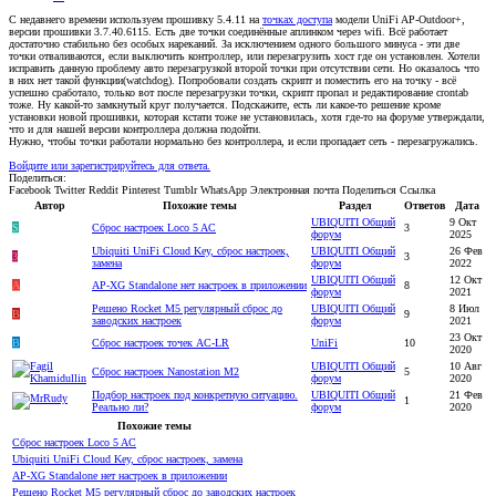
С недавнего времени используем прошивку 5.4.11 на
точках доступа
модели UniFi AP-Outdoor+,
версии прошивки 3.7.40.6115. Есть две точки соединённые аплинком через wifi. Всё работает
достаточно стабильно без особых нареканий. За исключением одного большого минуса - эти две
точки отваливаются, если выключить контроллер, или перезагрузить хост где он установлен. Хотели
исправить данную проблему авто перезагрузкой второй точки при отсутствии сети. Но оказалось что
в них нет такой функции(watchdog). Попробовали создать скрипт и поместить его на точку - всё
успешно сработало, только вот после перезагрузки точки, скрипт пропал и редактирование crontab
тоже. Ну какой-то замкнутый круг получается. Подскажите, есть ли какое-то решение кроме
установки новой прошивки, которая кстати тоже не установилась, хотя где-то на форуме утверждали,
что и для нашей версии контроллера должна подойти.
Нужно, чтобы точки работали нормально без контроллера, и если пропадает сеть - перезагружались.
Войдите или зарегистрируйтесь для ответа.
Поделиться:
Facebook
Twitter
Reddit
Pinterest
Tumblr
WhatsApp
Электронная почта
Поделиться
Ссылка
Автор
Похожие темы
Раздел
Ответов
Дата
UBIQUITI Общий
9 Окт
S
Сброс настроек Loco 5 AC
3
форум
2025
Ubiquiti UniFi Cloud Key, сброс настроек,
UBIQUITI Общий
26 Фев
3
3
замена
форум
2022
UBIQUITI Общий
12 Окт
A
AP-XG Standalone нет настроек в приложении
8
форум
2021
Решено
Rocket M5 регулярный сброс до
UBIQUITI Общий
8 Июл
B
9
заводских настроек
форум
2021
23 Окт
B
Сброс настроек точек AC-LR
UniFi
10
2020
UBIQUITI Общий
10 Авг
Сброс настроек Nanostation M2
5
форум
2020
Подбор настроек под конкретную ситуацию.
UBIQUITI Общий
21 Фев
1
Реально ли?
форум
2020
Похожие темы
Сброс настроек Loco 5 AC
Ubiquiti UniFi Cloud Key, сброс настроек, замена
AP-XG Standalone нет настроек в приложении
Решено
Rocket M5 регулярный сброс до заводских настроек