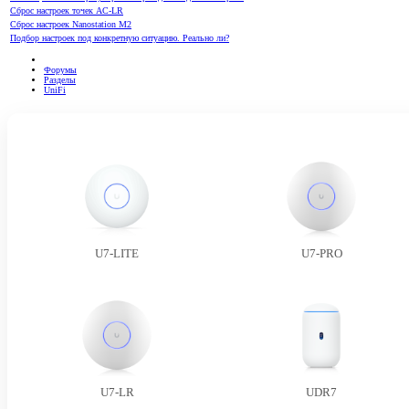
Сброс настроек точек AC-LR
Сброс настроек Nanostation M2
Подбор настроек под конкретную ситуацию. Реально ли?
Форумы
Разделы
UniFi
U7-LITE
U7-PRO
U7-LR
UDR7