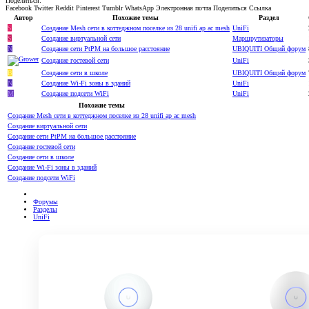
Поделиться:
Facebook
Twitter
Reddit
Pinterest
Tumblr
WhatsApp
Электронная почта
Поделиться
Ссылка
Автор
Похожие темы
Раздел
S
Создание Mesh сети в коттеджном поселке из 28 unifi ap ac mesh
UniFi
S
Создание виртуальной сети
Маршрутизаторы
N
Создание сети PtPM на большое расстояние
UBIQUITI Общий форум
Создание гостевой сети
UniFi
B
Создание сети в школе
UBIQUITI Общий форум
N
Создание Wi-Fi зоны в зданий
UniFi
M
Создание подсети WiFi
UniFi
Похожие темы
Создание Mesh сети в коттеджном поселке из 28 unifi ap ac mesh
Создание виртуальной сети
Создание сети PtPM на большое расстояние
Создание гостевой сети
Создание сети в школе
Создание Wi-Fi зоны в зданий
Создание подсети WiFi
Форумы
Разделы
UniFi