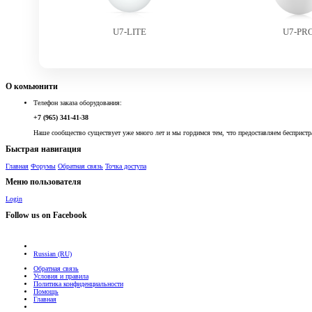
U7-LITE
U7-PR
О комьюнити
Телефон заказа оборудования:
+7 (965) 341-41-38
Наше сообщество существует уже много лет и мы гордимся тем, что предоставляем беспристр
Быстрая навигация
Главная
Форумы
Обратная связь
Точка доступа
Меню пользователя
Login
Follow us on Facebook
Russian (RU)
Обратная связь
Условия и правила
Политика конфиденциальности
Помощь
Главная