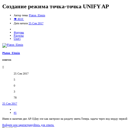
Создание режима точка-точка UNIFY AP
Автор темы
Platon_Elenin
👁 4610
Дата начала
25 Сен 2017
Форумы
Разделы
UniFi
Platon_Elenin
новичок
25 Сен 2017
5
0
3
78
25 Сен 2017
#1
Имею в наличии две АР.ОДну еле как настроил на раздачу инета.Теперь задача через вед морду перво
Войдите или зарегистрируйтесь для ответа.