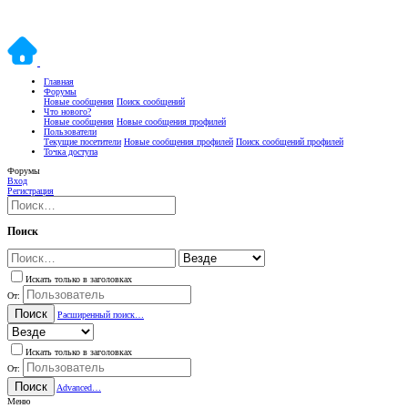
Главная
Форумы
Новые сообщения
Поиск сообщений
Что нового?
Новые сообщения
Новые сообщения профилей
Пользователи
Текущие посетители
Новые сообщения профилей
Поиск сообщений профилей
Точка доступа
Форумы
Вход
Регистрация
Поиск
Искать только в заголовках
От:
Поиск
Расширенный поиск…
Искать только в заголовках
От:
Поиск
Advanced…
Меню