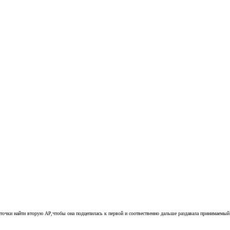
й точки найти вторую AP,чтобы она подцепилась к первой и соотвественно дальше раздавала принимаемый