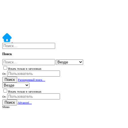
Поиск
Искать только в заголовках
От:
Поиск
Расширенный поиск…
Искать только в заголовках
От:
Поиск
Advanced…
Меню