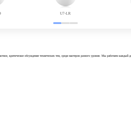
O
U7-LR
астное, критическое обсуждение технических тем, среди мастеров разного уровня. Мы работаем каждый