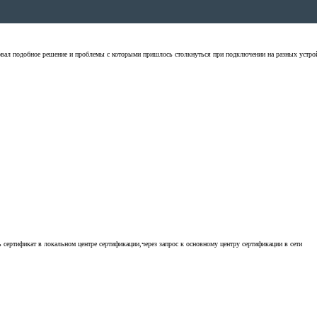
вал подобное решение и проблемы с которыми пришлось столкнуться при подключении на разных устройс
сертификат в локальном центре сертификации,через запрос к основному центру сертификации в сети