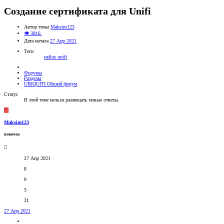
Создание сертификата для Unifi
Автор темы
Maksim123
👁 3816
Дата начала
27 Апр 2021
Теги
radius
unifi
Форумы
Разделы
UBIQUITI Общий форум
Статус
В этой теме нельзя размещать новые ответы.
M
Maksim123
новичок
27 Апр 2021
8
0
3
31
27 Апр 2021