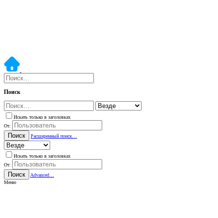
Поиск
Искать только в заголовках
От:
Поиск
Расширенный поиск…
Искать только в заголовках
От:
Поиск
Advanced…
Меню