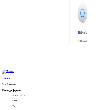
fAntom
Super Moderator
Команда форума
24 Ноя 2017
7.239
443