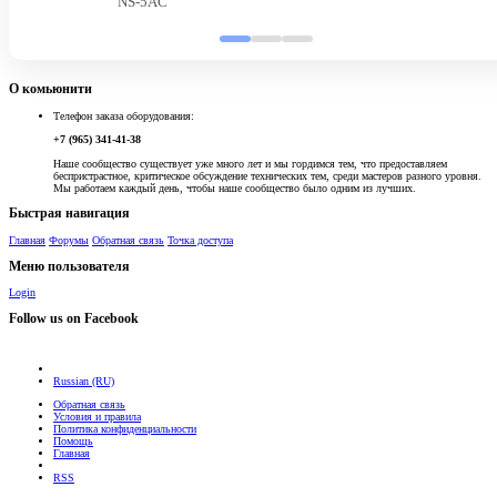
NS-5AC
О комьюнити
Телефон заказа оборудования:
+7 (965) 341-41-38
Наше сообщество существует уже много лет и мы гордимся тем, что предоставляем
беспристрастное, критическое обсуждение технических тем, среди мастеров разного уровня.
Мы работаем каждый день, чтобы наше сообщество было одним из лучших.
Быстрая навигация
Главная
Форумы
Обратная связь
Точка доступа
Меню пользователя
Login
Follow us on Facebook
Russian (RU)
Обратная связь
Условия и правила
Политика конфиденциальности
Помощь
Главная
RSS