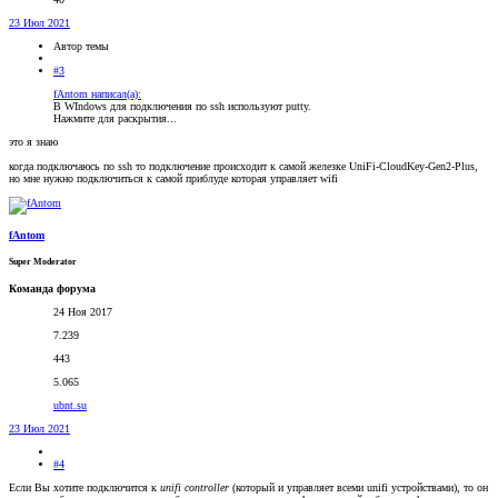
23 Июл 2021
Автор темы
#3
fAntom написал(а):
В WIndows для подключения по ssh используют putty.
Нажмите для раскрытия...
это я знаю
когда подключаюсь по ssh то подключение происходит к самой железке UniFi-CloudKey-Gen2-Plus,
но мне нужно подключиться к самой приблуде которая управляет wifi
fAntom
Super Moderator
Команда форума
24 Ноя 2017
7.239
443
5.065
ubnt.su
23 Июл 2021
#4
Если Вы хотите подключится к
unifi controller
(который и управляет всеми unifi устройствами), то он