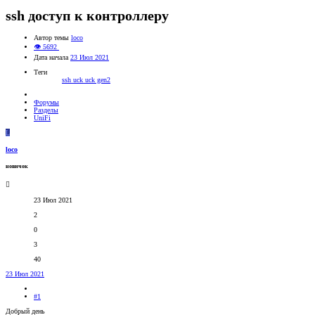
ssh доступ к контроллеру
Автор темы
loco
👁 5692
Дата начала
23 Июл 2021
Теги
ssh
uck
uck gen2
Форумы
Разделы
UniFi
L
loco
новичок
23 Июл 2021
2
0
3
40
23 Июл 2021
#1
Добрый день