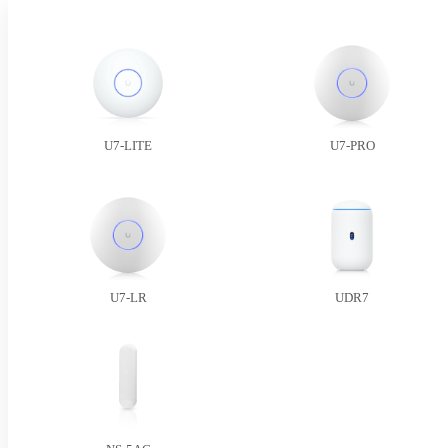
U7-LITE
U7-PRO
U7-LR
UDR7