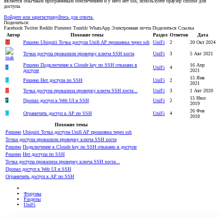
является обычным программным обеспечением и у него нет ssh, используйте браузер chrome для
доступа.
Войдите или зарегистрируйтесь для ответа.
Поделиться:
Facebook
Twitter
Reddit
Pinterest
Tumblr
WhatsApp
Электронная почта
Поделиться
Ссылка
Автор
Похожие темы
Раздел
Ответов
Дата
M
Решено
Ubiquiti Точка доступа Unifi AP прошивка через ssh
UniFi
2
20 Окт 2024
Точки доступа провалили проверку ключа SSH хоста
UniFi
3
5 Авг 2021
Решено
Подключение к Cloude key по SSH отказано в
16 Апр
S
UniFi
4
доступе
2021
15 Янв
H
Решено
Нет доступа по SSH
UniFi
2
2021
V
Точка доступа провалила проверку ключа SSH хоста...
UniFi
3
1 Авг 2020
15 Июл
P
Пропал доступ к Web UI и SSH
UniFi
2
2019
26 Фев
G
Ограничить доступ к AP по SSH
UniFi
4
2018
Похожие темы
Решено
Ubiquiti Точка доступа Unifi AP прошивка через ssh
Точки доступа провалили проверку ключа SSH хоста
Решено
Подключение к Cloude key по SSH отказано в доступе
Решено
Нет доступа по SSH
Точка доступа провалила проверку ключа SSH хоста...
Пропал доступ к Web UI и SSH
Ограничить доступ к AP по SSH
Форумы
Разделы
UniFi