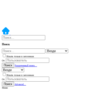
Поиск
Искать только в заголовках
От:
Поиск
Расширенный поиск…
Искать только в заголовках
От:
Поиск
Advanced…
Меню