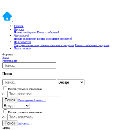
Главная
Форумы
Новые сообщения
Поиск сообщений
Что нового?
Новые сообщения
Новые сообщения профилей
Пользователи
Текущие посетители
Новые сообщения профилей
Поиск сообщений профилей
Точка доступа
Форумы
Вход
Регистрация
Поиск
Искать только в заголовках
От:
Поиск
Расширенный поиск…
Искать только в заголовках
От:
Поиск
Advanced…
Меню