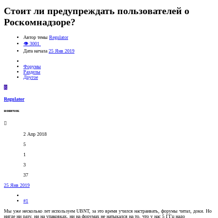
Стоит ли предупреждать пользователей о
Роскомнадзоре?
Автор темы
Regulator
👁 3001
Дата начала
25 Янв 2019
Форумы
Разделы
Другое
R
Regulator
новичок
2 Апр 2018
5
1
3
37
25 Янв 2019
#1
Мы уже несколько лет используем UBNT, за это время учился настраивать, форумы читал, доки. Но
нигде ни разу, ни на упаковках, ни на форумах не натыкался на то, что у нас 5 ГГц надо