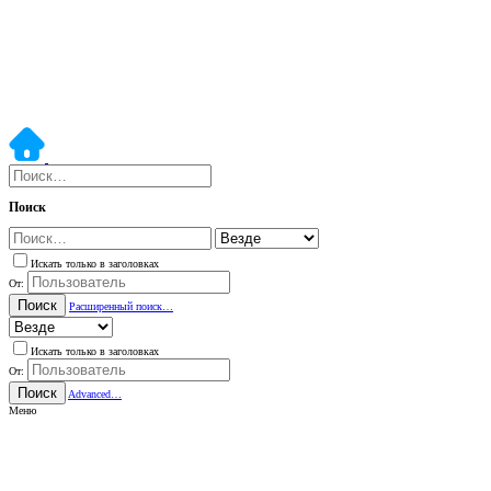
Поиск
Искать только в заголовках
От:
Поиск
Расширенный поиск…
Искать только в заголовках
От:
Поиск
Advanced…
Меню