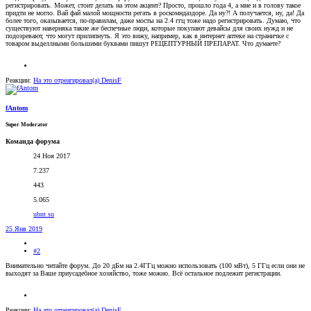
регистрировать. Может, стоит делать на этом акцент? Просто, прошло года 4, а мне и в голову такое
придти не могло. Вай фай малой мощности регать в роскомндаздоре. Да ну?! А получается, ну, да! Да
более того, оказывается, по-правилам, даже мосты на 2.4 ггц тоже надо регистрировать. Думаю, что
существуют наверняка такие же беспечные люди, которые покупают девайсы для своих нужд и не
подозревают, что могут прилипнуть. Я это вижу, например, как в интернет аптеке на страничке с
товаром выделлными большими буквами пишут РЕЦЕПТУРНЫЙ ПРЕПАРАТ. Что думаете?
Реакции:
На это отреагировал(а)
DenisF
fAntom
Super Moderator
Команда форума
24 Ноя 2017
7.237
443
5.065
ubnt.su
25 Янв 2019
#2
Внимательно читайте форум. До 20 дБм на 2.4ГГц можно использовать (100 мВт), 5 ГГц если они не
выходят за Ваше приусадебное хозяйство, тоже можно. Всё остальное подлежит регистрации.
Реакции:
На это отреагировал(а)
DenisF