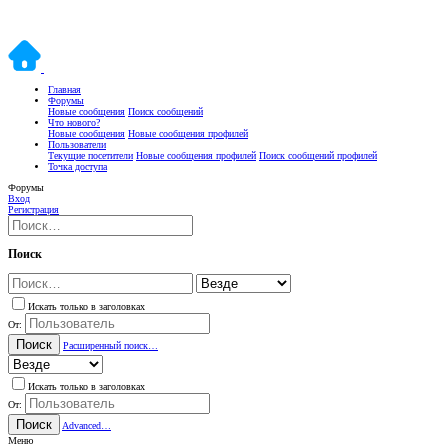
Главная
Форумы
Новые сообщения
Поиск сообщений
Что нового?
Новые сообщения
Новые сообщения профилей
Пользователи
Текущие посетители
Новые сообщения профилей
Поиск сообщений профилей
Точка доступа
Форумы
Вход
Регистрация
Поиск
Искать только в заголовках
От:
Поиск
Расширенный поиск…
Искать только в заголовках
От:
Поиск
Advanced…
Меню