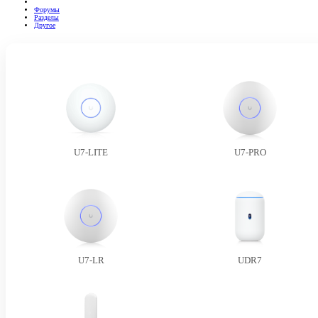
Форумы
Разделы
Другое
U7-LITE
U7-PRO
U7-LR
UDR7