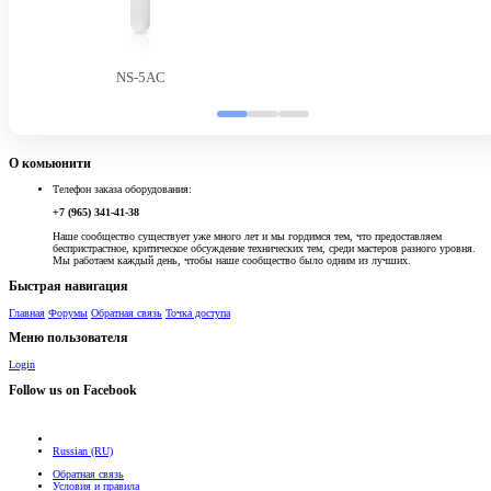
NS-5AC
О комьюнити
Телефон заказа оборудования:
+7 (965) 341-41-38
Наше сообщество существует уже много лет и мы гордимся тем, что предоставляем
беспристрастное, критическое обсуждение технических тем, среди мастеров разного уровня.
Мы работаем каждый день, чтобы наше сообщество было одним из лучших.
Быстрая навигация
Главная
Форумы
Обратная связь
Точка доступа
Меню пользователя
Login
Follow us on Facebook
Russian (RU)
Обратная связь
Условия и правила