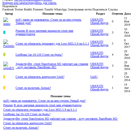
Войдите или зарегистрируйтесь для ответа.
Поделиться:
Facebook
Twitter
Reddit
Pinterest
Tumblr
WhatsApp
Электронная почта
Поделиться
Ссылка
Автор
Похожие темы
Раздел
Ответов
Дата
11
miFi давно не развивается. Стоит ли на нем строить
UBIQUITI
0
Ноя
Умный дом?
Общий форум
2019
16
Решено
В поле значения мощности стоит имя
UBIQUITI
V
3
Окт
администратора
Общий форум
2018
8
UBIQUITI
Стоит ли обновлять прошивку для Loco M55.5.9 на 6.1.1
5
Окт
Общий форум
2017
29
UBIQUITI
G
LiteBeam 5ac-16-120 Стоит ли брать?
4
Авг
Общий форум
2016
29
Здравствуйте ,стоит NanoStation M2 работает как станция
UBIQUITI
3
Янв
, хочу поставить NanoBeam M2-
Общий форум
2016
29
E
Стоит ли обновлять контроллер Unifi?
UniFi
2
Сен
2014
14
UBIQUITI
A
Стоит ли включать Airmax?
1
Авг
Общий форум
2014
Похожие темы
miFi давно не развивается. Стоит ли на нем строить Умный дом?
Решено
В поле значения мощности стоит имя администратора
Стоит ли обновлять прошивку для Loco M55.5.9 на 6.1.1
LiteBeam 5ac-16-120 Стоит ли брать?
Здравствуйте ,стоит NanoStation M2 работает как станция , хочу поставить NanoBeam M2-
Стоит ли обновлять контроллер Unifi?
Стоит ли включать Airmax?