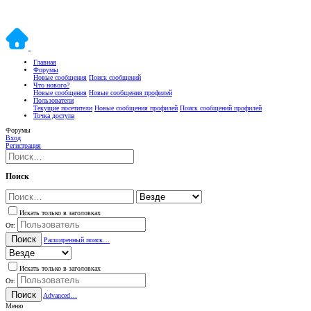
Главная
Форумы
Новые сообщения
Поиск сообщений
Что нового?
Новые сообщения
Новые сообщения профилей
Пользователи
Текущие посетители
Новые сообщения профилей
Поиск сообщений профилей
Точка доступа
Форумы
Вход
Регистрация
Поиск
Искать только в заголовках
От:
Поиск
Расширенный поиск…
Искать только в заголовках
От:
Поиск
Advanced…
Меню