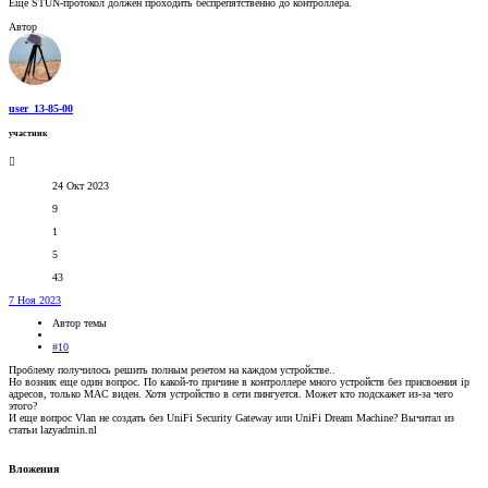
Ещё STUN-протокол должен проходить беспрепятственно до контроллера.
Автор
user_13-85-00
участник
24 Окт 2023
9
1
5
43
7 Ноя 2023
Автор темы
#10
Проблему получилось решить полным резетом на каждом устройстве..
Но возник еще один вопрос. По какой-то причине в контроллере много устройств без присвоения ip
адресов, только MAC виден. Хотя устройство в сети пингуется. Может кто подскажет из-за чего
этого?
И еще вопрос Vlan не создать без UniFi Security Gateway или UniFi Dream Machine? Вычитал из
статьи lazyadmin.nl
Вложения