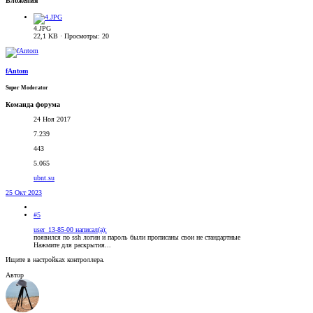
Вложения
4.JPG
22,1 KB · Просмотры: 20
fAntom
Super Moderator
Команда форума
24 Ноя 2017
7.239
443
5.065
ubnt.su
25 Окт 2023
#5
user_13-85-00 написал(а):
появился по ssh логин и пароль были прописаны свои не стандартные
Нажмите для раскрытия...
Ищите в настройках контроллера.
Автор