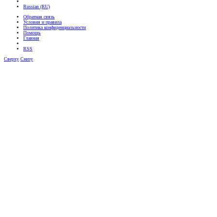
Russian (RU)
Обратная связь
Условия и правила
Политика конфиденциальности
Помощь
Главная
RSS
Сверху
Снизу