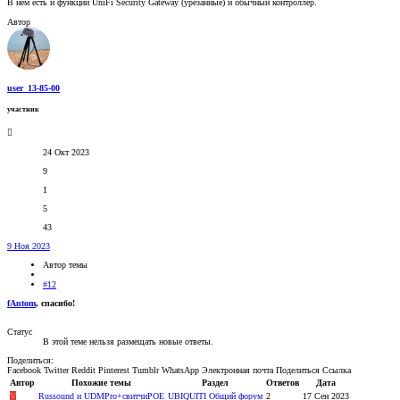
В нем есть и функции UniFi Security Gateway (урезанные) и обычный контроллер.
Автор
user_13-85-00
участник
24 Окт 2023
9
1
5
43
9 Ноя 2023
Автор темы
#12
fAntom
, спасибо!
Статус
В этой теме нельзя размещать новые ответы.
Поделиться:
Facebook
Twitter
Reddit
Pinterest
Tumblr
WhatsApp
Электронная почта
Поделиться
Ссылка
Автор
Похожие темы
Раздел
Ответов
Дата
V
Russound и UDMPro+свитчиPOE
UBIQUITI Общий форум
2
17 Сен 2023