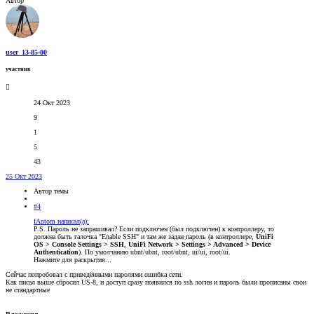
Автор
user_13-85-00
участник
24 Окт 2023
9
1
5
43
25 Окт 2023
Автор темы
#4
fAntom написал(а):
P.S. Пароль не запрашивал? Если подключен (был подключен) к контроллеру, то
должна быть галочка "Enable SSH" и там же задан пароль (в контроллере,
UniFi
OS > Console Settings > SSH
,
UniFi Network > Settings > Advanced > Device
Authentication
). По умолчанию ubnt/ubnt, root/ubnt, ui/ui, root/ui.
Нажмите для раскрытия...
Сейчас попробовал с приведёнными паролями ошибка сети.
Как писал выше сбросил US-8, и доступ сразу появился по ssh логин и пароль были прописаны свои
не стандартные