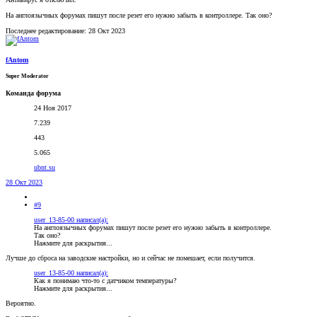
На англоязычных форумах пишут после резет его нужно забыть в контроллере. Так оно?
Последнее редактирование:
28 Окт 2023
fAntom
Super Moderator
Команда форума
24 Ноя 2017
7.239
443
5.065
ubnt.su
28 Окт 2023
#9
user_13-85-00 написал(а):
На англоязычных форумах пишут после резет его нужно забыть в контроллере.
Так оно?
Нажмите для раскрытия...
Лучше до сброса на заводские настройки, но и сейчас не помешает, если получится.
user_13-85-00 написал(а):
Как я понимаю что-то с датчиком температуры?
Нажмите для раскрытия...
Вероятно.