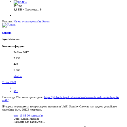
87.JPG
8,8 KB · Просмотры: 9
Реакции:
На это отреагировал(а)
fAntom
fAntom
Super Moderator
Команда форума
24 Ноя 2017
7.239
443
5.065
ubnt.su
7 Ноя 2023
#11
По поводу Vlan посмотрите здесь:
https://global-hotspot.ru/nastroika-vlan-na-oborudovanii-ubiquiti-
unifi/
IP-адреса не раздаются контроллером, нужен или UniFi Security Gateway или другое устройство
способное быть DHCP-сервером.
user_13-85-00 написал(а):
UniFi Dream Machine
Нажмите для раскрытия...