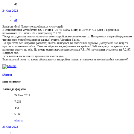
43
24 Окт 2023
#1
Здравствуйте! Помогите разобраться с ситуаций.
В сети имеются устройства: US-8 (4шт.), US-48-500W (1шт) и USW-24-G1 (2шт.). Прошивка
возможна 6.3.13 или 5.76.7 контроллер 7.2.97
Перед выходными решил назначить всем устройствам статические ip. По приходу вчера обнаруживаю
что все мои устройства имеют данный статус Adoption Failed.
Но при этом все исправно работает, свитчи пингуюся по статичным адресам. Доступа по ssh нету т.е
при подключении ошибка. Сегодня сбросил на дефолтные настройки US-8, он сразу определился и
позволил доступ по ssh. Да и еще менял версию контроллера 7.5.176, но сегодня откатился на 7.2.97.
Вопроса два.
Есть возможность как-то произвести адоптацию?
Если полный резет, то какие сбрасываются настройки: порты в манагере и все настройки на свитче?
fAntom
Super Moderator
Команда форума
24 Ноя 2017
7.239
443
5.065
ubnt.su
25 Окт 2023