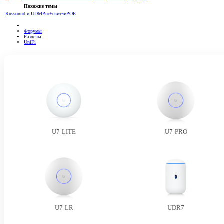
Похожие темы
Russound и UDMPro+свитчиPOE
Форумы
Разделы
UniFi
U7-LITE
U7-PRO
U7-LR
UDR7