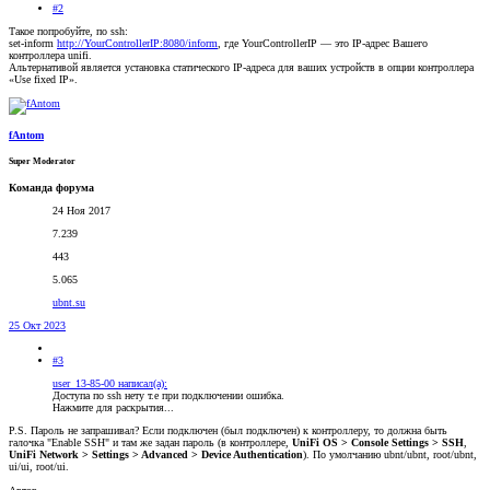
#2
Такое попробуйте, по ssh:
set-inform
http://YourControllerIP:8080/inform
, где YourControllerIP — это IP-адрес Вашего
контроллера unifi.
Альтернативой является установка статического IP-адреса для ваших устройств в опции контроллера
«Use fixed IP».
fAntom
Super Moderator
Команда форума
24 Ноя 2017
7.239
443
5.065
ubnt.su
25 Окт 2023
#3
user_13-85-00 написал(а):
Доступа по ssh нету т.е при подключении ошибка.
Нажмите для раскрытия...
P.S. Пароль не запрашивал? Если подключен (был подключен) к контроллеру, то должна быть
галочка "Enable SSH" и там же задан пароль (в контроллере,
UniFi OS > Console Settings > SSH
,
UniFi Network > Settings > Advanced > Device Authentication
). По умолчанию ubnt/ubnt, root/ubnt,
ui/ui, root/ui.