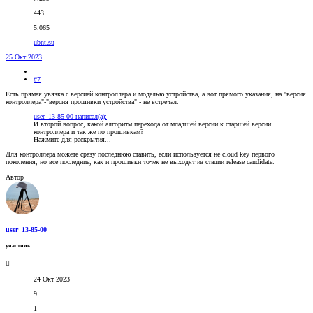
443
5.065
ubnt.su
25 Окт 2023
#7
Есть прямая увязка с версией контроллера и моделью устройства, а вот прямого указания, на "версия
контроллера"-"версия прошивки устройства" - не встречал.
user_13-85-00 написал(а):
И второй вопрос, какой алгоритм перехода от младшей версии к старшей версии
контроллера и так же по прошивкам?
Нажмите для раскрытия...
Для контроллера можете сразу последнюю ставить, если используется не cloud key первого
поколения, но все последние, как и прошивки точек не выходят из стадии release candidate.
Автор
user_13-85-00
участник
24 Окт 2023
9
1