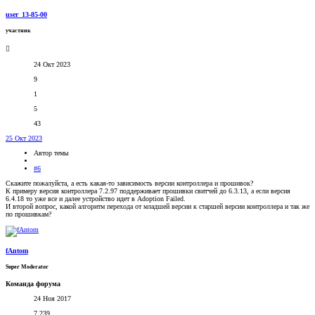
user_13-85-00
участник
24 Окт 2023
9
1
5
43
25 Окт 2023
Автор темы
#6
Скажите пожалуйста, а есть какая-то зависимость версии контроллера и прошивок?
К примеру версия контроллера 7.2.97 поддерживает прошивки свитчей до 6.3.13, а если версия
6.4.18 то уже все и далее устройство идет в Adoption Failed.
И второй вопрос, какой алгоритм перехода от младшей версии к старшей версии контроллера и так же
по прошивкам?
fAntom
Super Moderator
Команда форума
24 Ноя 2017
7.239