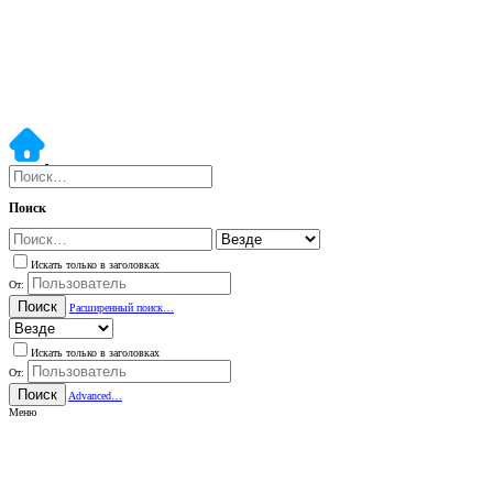
Поиск
Искать только в заголовках
От:
Поиск
Расширенный поиск…
Искать только в заголовках
От:
Поиск
Advanced…
Меню