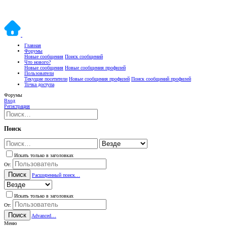
Главная
Форумы
Новые сообщения
Поиск сообщений
Что нового?
Новые сообщения
Новые сообщения профилей
Пользователи
Текущие посетители
Новые сообщения профилей
Поиск сообщений профилей
Точка доступа
Форумы
Вход
Регистрация
Поиск
Искать только в заголовках
От:
Поиск
Расширенный поиск…
Искать только в заголовках
От:
Поиск
Advanced…
Меню