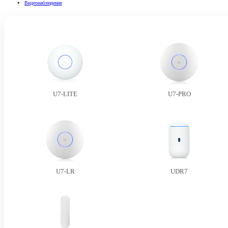
Видеонаблюдение
U7-LITE
U7-PRO
U7-LR
UDR7