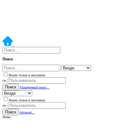
Поиск
Искать только в заголовках
От:
Поиск
Расширенный поиск…
Искать только в заголовках
От:
Поиск
Advanced…
Меню