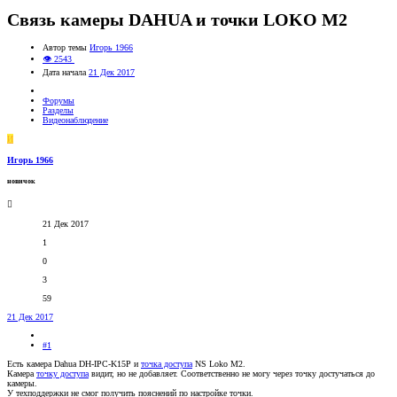
Связь камеры DAHUA и точки LOKO M2
Автор темы
Игорь 1966
👁 2543
Дата начала
21 Дек 2017
Форумы
Разделы
Видеонаблюдение
И
Игорь 1966
новичок
21 Дек 2017
1
0
3
59
21 Дек 2017
#1
Есть камера Dahua DH-IPC-K15P и
точка доступа
NS Loko M2.
Камера
точку доступа
видит, но не добавляет. Соответственно не могу через точку достучаться до
камеры.
У техподдержки не смог получить пояснений по настройке точки.