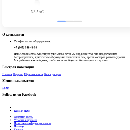
NS-5AC
О комьюнити
Телефон заказа оборудования:
+7 (965) 341-41-38
Наше сообщество существует уже много лет и мы гордимся тем, что предоставляем
беспристрастное, критическое обсуждение технических тем, среди мастеров разного уровня.
Мы работаем каждый день, чтобы наше сообщество было одним из лучших.
Быстрая навигация
Главная
Форумы
Обратная связь
Точка доступа
Меню пользователя
Login
Follow us on Facebook
Russian (RU)
Обратная связь
Условия и правила
Политика конфиденциальности
Помощь
Главная