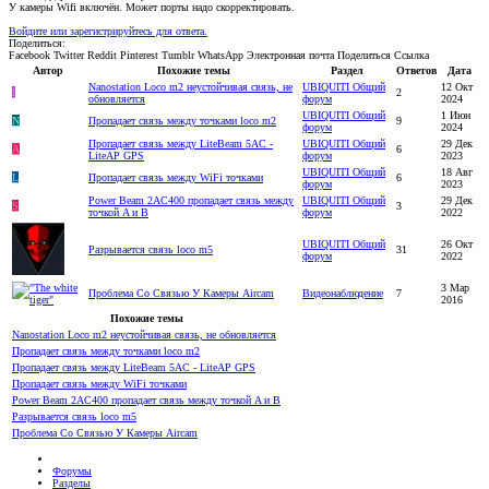
У камеры Wifi включён. Может порты надо скорректировать.
Войдите или зарегистрируйтесь для ответа.
Поделиться:
Facebook
Twitter
Reddit
Pinterest
Tumblr
WhatsApp
Электронная почта
Поделиться
Ссылка
Автор
Похожие темы
Раздел
Ответов
Дата
Nanostation Loco m2 неустойчивая связь, не
UBIQUITI Общий
12 Окт
I
2
обновляется
форум
2024
UBIQUITI Общий
1 Июн
N
Пропадает связь между точками loco m2
9
форум
2024
Пропадает связь между LiteBeam 5AC -
UBIQUITI Общий
29 Дек
A
6
LiteAP GPS
форум
2023
UBIQUITI Общий
18 Авг
L
Пропадает связь между WiFi точками
6
форум
2023
Power Beam 2AC400 пропадает связь между
UBIQUITI Общий
29 Дек
S
3
точкой A и B
форум
2022
UBIQUITI Общий
26 Окт
Разрывается связь loco m5
31
форум
2022
3 Мар
Проблема Со Связью У Камеры Aircam
Видеонаблюдение
7
2016
Похожие темы
Nanostation Loco m2 неустойчивая связь, не обновляется
Пропадает связь между точками loco m2
Пропадает связь между LiteBeam 5AC - LiteAP GPS
Пропадает связь между WiFi точками
Power Beam 2AC400 пропадает связь между точкой A и B
Разрывается связь loco m5
Проблема Со Связью У Камеры Aircam
Форумы
Разделы