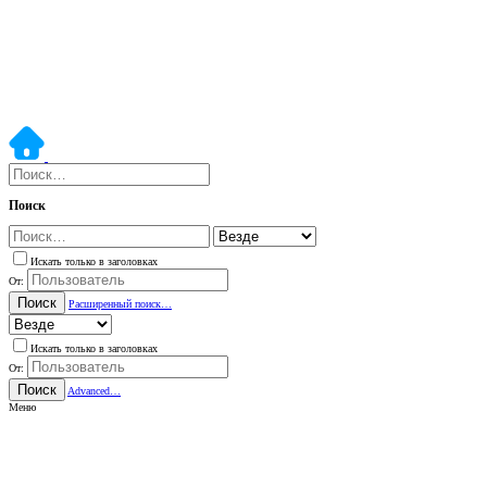
Поиск
Искать только в заголовках
От:
Поиск
Расширенный поиск…
Искать только в заголовках
От:
Поиск
Advanced…
Меню