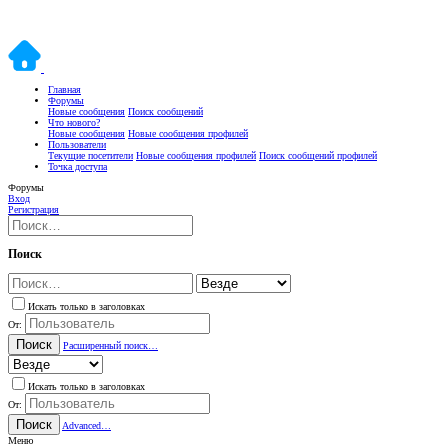
Главная
Форумы
Новые сообщения
Поиск сообщений
Что нового?
Новые сообщения
Новые сообщения профилей
Пользователи
Текущие посетители
Новые сообщения профилей
Поиск сообщений профилей
Точка доступа
Форумы
Вход
Регистрация
Поиск
Искать только в заголовках
От:
Поиск
Расширенный поиск…
Искать только в заголовках
От:
Поиск
Advanced…
Меню