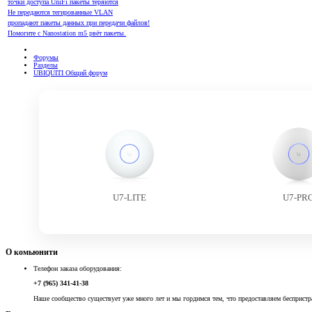
точки доступа UniFi пакеты теряются
Не передаются тегированные VLAN
пропадают пакеты данных при передачи файлов!
Помогите с Nanostation m5 рвёт пакеты.
Форумы
Разделы
UBIQUITI Общий форум
U7-LITE
U7-PR
О комьюнити
Телефон заказа оборудования:
+7 (965) 341-41-38
Наше сообщество существует уже много лет и мы гордимся тем, что предоставляем беспристр