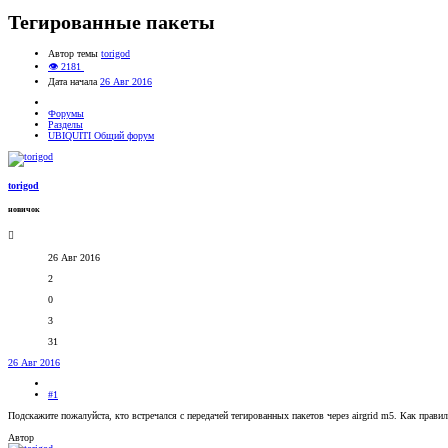
Тегированные пакеты
Автор темы
torigod
👁 2181
Дата начала
26 Авг 2016
Форумы
Разделы
UBIQUITI Общий форум
torigod
новичок
26 Авг 2016
2
0
3
31
26 Авг 2016
#1
Подскажите пожалуйста, кто встречался с передачей тегированных пакетов через airgrid m5. Как прави
Автор