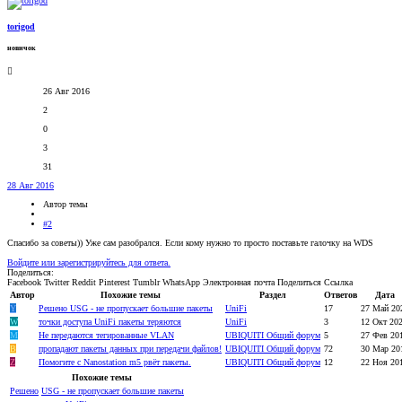
torigod
новичок
26 Авг 2016
2
0
3
31
28 Авг 2016
Автор темы
#2
Спасибо за советы)) Уже сам разобрался. Если кому нужно то просто поставьте галочку на WDS
Войдите или зарегистрируйтесь для ответа.
Поделиться:
Facebook
Twitter
Reddit
Pinterest
Tumblr
WhatsApp
Электронная почта
Поделиться
Ссылка
Автор
Похожие темы
Раздел
Ответов
Дата
Y
Решено
USG - не пропускает большие пакеты
UniFi
17
27 Май 20
W
точки доступа UniFi пакеты теряются
UniFi
3
12 Окт 20
М
Не передаются тегированные VLAN
UBIQUITI Общий форум
5
27 Фев 20
B
пропадают пакеты данных при передачи файлов!
UBIQUITI Общий форум
72
30 Мар 20
Z
Помогите с Nanostation m5 рвёт пакеты.
UBIQUITI Общий форум
12
22 Ноя 20
Похожие темы
Решено
USG - не пропускает большие пакеты