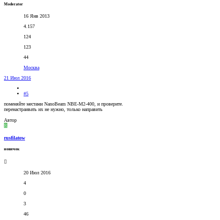
Moderator
16 Янв 2013
4.157
124
123
44
Москва
21 Июл 2016
#5
поменяйте местами NanoBeam NBE-M2-400, и проверите.
перенастраивать их не нужно, только направить
Автор
R
rusfilatow
новичок
20 Июл 2016
4
0
3
46