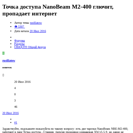
Точка доступа NanoBeam M2-400 глючит,
пропадает интернет
Автор темы
rusfilatow
👁 5307
Дата начала
20 Июл 2016
Форумы
Разделы
UBIQUITI Общий форум
R
rusfilatow
новичок
20 Июл 2016
4
0
3
46
20 Июл 2016
#1
Здравствуйте, подскажите пожалуйста по такому вопросу: есть две тарелки NanoBeam NBE-M2-400,
работают в паре Точка доступа - Станция, (версия прошивки одинаковая XW.v5.5.9, но давно не