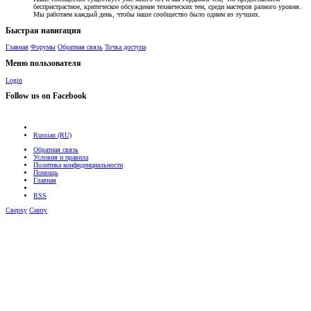
беспристрастное, критическое обсуждение технических тем, среди мастеров разного уровня.
Мы работаем каждый день, чтобы наше сообщество было одним из лучших.
Быстрая навигация
Главная
Форумы
Обратная связь
Точка доступа
Меню пользователя
Login
Follow us on Facebook
Russian (RU)
Обратная связь
Условия и правила
Политика конфиденциальности
Помощь
Главная
RSS
Сверху
Снизу