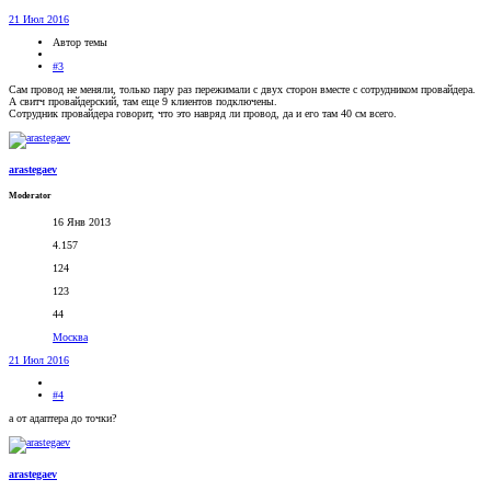
21 Июл 2016
Автор темы
#3
Сам провод не меняли, только пару раз пережимали с двух сторон вместе с сотрудником провайдера.
А свитч провайдерский, там еще 9 клиентов подключены.
Сотрудник провайдера говорит, что это навряд ли провод, да и его там 40 см всего.
arastegaev
Moderator
16 Янв 2013
4.157
124
123
44
Москва
21 Июл 2016
#4
а от адаптера до точки?
arastegaev