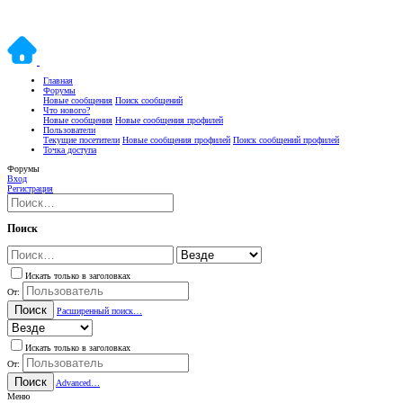
Главная
Форумы
Новые сообщения
Поиск сообщений
Что нового?
Новые сообщения
Новые сообщения профилей
Пользователи
Текущие посетители
Новые сообщения профилей
Поиск сообщений профилей
Точка доступа
Форумы
Вход
Регистрация
Поиск
Искать только в заголовках
От:
Поиск
Расширенный поиск…
Искать только в заголовках
От:
Поиск
Advanced…
Меню