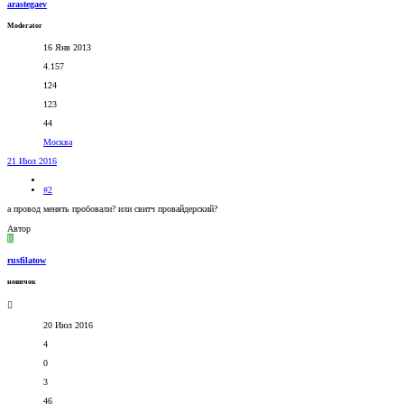
arastegaev
Moderator
16 Янв 2013
4.157
124
123
44
Москва
21 Июл 2016
#2
а провод менять пробовали? или свитч провайдерский?
Автор
R
rusfilatow
новичок
20 Июл 2016
4
0
3
46