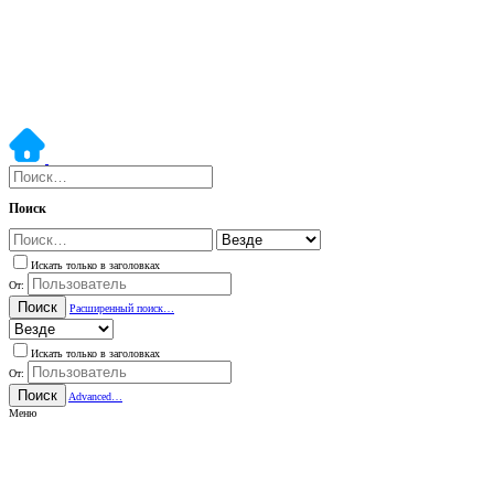
Поиск
Искать только в заголовках
От:
Поиск
Расширенный поиск…
Искать только в заголовках
От:
Поиск
Advanced…
Меню