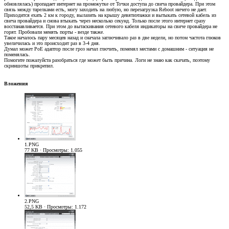
обновлялась) пропадает интернет на промежутке от Точки доступа до свича провайдера. При этом
связь между тарелками есть, могу заходить на любую, но перезагрузка Reboot ничего не дает.
Приходится ехать 2 км к городу, вылазить на крышу девятиэтажки и вытыкать сетевой кабель из
свича провайдера и снова втыкать через несколько секунд. Только после этого интернет сразу
восстанавливается. При этом до вытаскивания сетевого кабеля индикаторы на свиче провайдера не
горят. Пробовали менять порты - везде также.
Такое началось пару месяцев назад и сначала заглючивало раз в две недели, но потом частота глюков
увеличилась и это происходит раз в 3-4 дня.
Думал может PoE адаптор после гроз начал глючить, поменял местами с домашним - ситуация не
поменялась.
Помогите пожалуйста разобраться где может быть причина. Логи не знаю как скачать, поэтому
скриншоты прикрепил.
Вложения
1.PNG
77 KB · Просмотры: 1.055
2.PNG
52,5 KB · Просмотры: 1.172