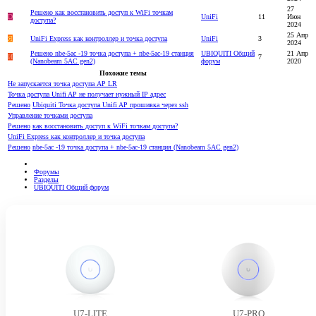
27
Решено
как восстановить доступ к WiFi точкам
D
UniFi
11
Июн
доступа?
2024
25 Апр
Я
UniFi Express как контроллер и точка доступа
UniFi
3
2024
Решено
nbe-5ac -19 точка доступа + nbe-5ac-19 станция
UBIQUITI Общий
21 Апр
И
7
(Nanobeam 5AC gen2)
форум
2020
Похожие темы
Не запускается точка доступа AP LR
Точка доступа Unifi AP не получает нужный IP адрес
Решено
Ubiquiti Точка доступа Unifi AP прошивка через ssh
Управление точками доступа
Решено
как восстановить доступ к WiFi точкам доступа?
UniFi Express как контроллер и точка доступа
Решено
nbe-5ac -19 точка доступа + nbe-5ac-19 станция (Nanobeam 5AC gen2)
Форумы
Разделы
UBIQUITI Общий форум
U7-LITE
U7-PRO