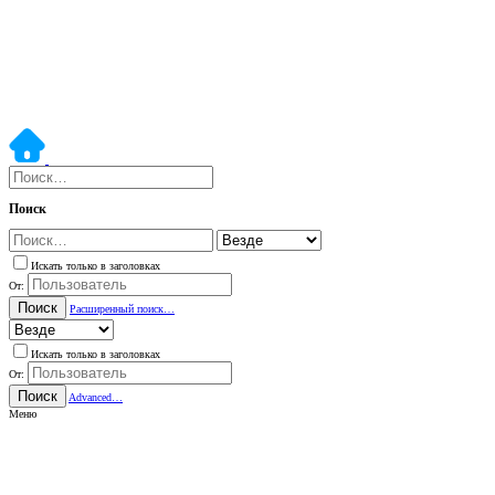
Поиск
Искать только в заголовках
От:
Поиск
Расширенный поиск…
Искать только в заголовках
От:
Поиск
Advanced…
Меню