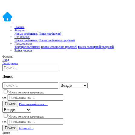
Главная
Форумы
Новые сообщения
Поиск сообщений
Что нового?
Новые сообщения
Новые сообщения профилей
Пользователи
Текущие посетители
Новые сообщения профилей
Поиск сообщений профилей
Точка доступа
Форумы
Вход
Регистрация
Поиск
Искать только в заголовках
От:
Поиск
Расширенный поиск…
Искать только в заголовках
От:
Поиск
Advanced…
Меню