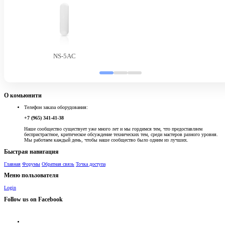
NS-5AC
О комьюнити
Телефон заказа оборудования:
+7 (965) 341-41-38
Наше сообщество существует уже много лет и мы гордимся тем, что предоставляем
беспристрастное, критическое обсуждение технических тем, среди мастеров разного уровня.
Мы работаем каждый день, чтобы наше сообщество было одним из лучших.
Быстрая навигация
Главная
Форумы
Обратная связь
Точка доступа
Меню пользователя
Login
Follow us on Facebook