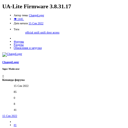
UA-Lite Firmware 3.8.31.17
Автор темы
ChangeLoger
👁 1445
Дата начала
15 Сен 2022
Теги
official
unifi
unifi door access
Форумы
Разделы
Обновления и загрузки
ChangeLoger
Super Moderator
Команда форума
15 Сен 2022
85
0
8
41
15 Сен 2022
#1