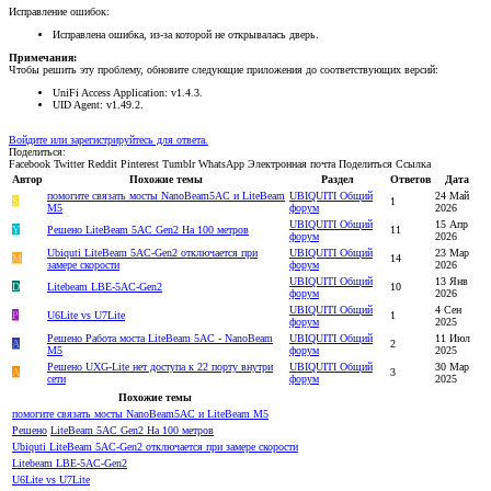
Исправление ошибок:
Исправлена ошибка, из-за которой не открывалась дверь.
Примечания:
Чтобы решить эту проблему, обновите следующие приложения до соответствующих версий:
UniFi Access Application: v1.4.3.
UID Agent: v1.49.2.
Войдите или зарегистрируйтесь для ответа.
Поделиться:
Facebook
Twitter
Reddit
Pinterest
Tumblr
WhatsApp
Электронная почта
Поделиться
Ссылка
Автор
Похожие темы
Раздел
Ответов
Дата
помогите связать мосты NanoBeam5AC и LiteBeam
UBIQUITI Общий
24 Май
S
1
M5
форум
2026
UBIQUITI Общий
15 Апр
Y
Решено
LiteBeam 5AC Gen2 На 100 метров
11
форум
2026
Ubiquti LiteBeam 5AC-Gen2 отключается при
UBIQUITI Общий
23 Мар
M
14
замере скорости
форум
2026
UBIQUITI Общий
13 Янв
D
Litebeam LBE-5AC-Gen2
10
форум
2026
UBIQUITI Общий
4 Сен
P
U6Lite vs U7Lite
1
форум
2025
Решено
Работа моста LiteBeam 5AC - NanoBeam
UBIQUITI Общий
11 Июл
A
2
M5
форум
2025
Решено
UXG-Lite нет доступа к 22 порту внутри
UBIQUITI Общий
30 Мар
A
3
сети
форум
2025
Похожие темы
помогите связать мосты NanoBeam5AC и LiteBeam M5
Решено
LiteBeam 5AC Gen2 На 100 метров
Ubiquti LiteBeam 5AC-Gen2 отключается при замере скорости
Litebeam LBE-5AC-Gen2
U6Lite vs U7Lite