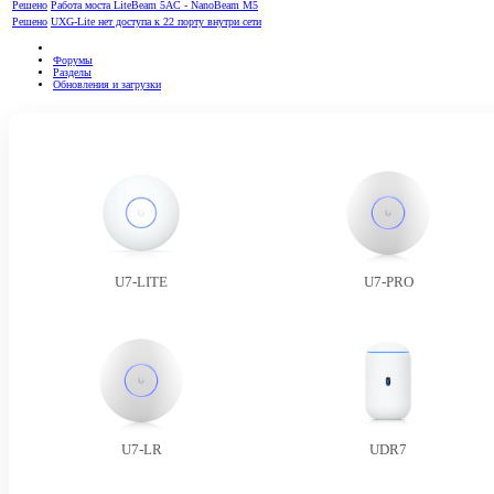
Решено
Работа моста LiteBeam 5AC - NanoBeam M5
Решено
UXG-Lite нет доступа к 22 порту внутри сети
Форумы
Разделы
Обновления и загрузки
U7-LITE
U7-PRO
U7-LR
UDR7