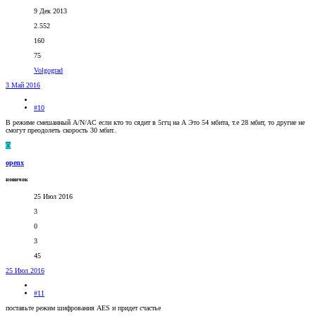
9 Дек 2013
2.552
160
75
Volgograd
3 Май 2016
#10
В режиме смешанный A/N/AC если кто то сядит в 5ггц на А Это 54 мбита, т.е 28 мбит, то другие не
смогут преодолеть скорость 30 мбит..
O
openx
новичок
25 Июл 2016
3
0
3
45
25 Июл 2016
#11
поставьте режим шифрования AES и придет счастье