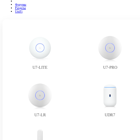
Форумы
Разделы
UniFi
U7-LITE
U7-PRO
U7-LR
UDR7