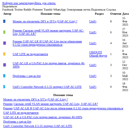
Войдите или зарегистрируйтесь для ответа.
Поделиться:
Facebook
Twitter
Reddit
Pinterest
Tumblr
WhatsApp
Электронная почта
Поделиться
Ссылка
Автор
Похожие темы
Раздел
Ответов
Дата
15
A
Можно ли отключить DFS в 5ГГц (UAP-AC-Lite) ?
UniFi
8
Фев
2025
27
Решено
Сколько сетей VLAN можно настроить UAP-AC-
R
UniFi
6
Ноя
Lite, UAP-AC-LR?
2023
16
Решено
UAP-AC-LR И UAP-AC-Lite после обновления
M
UniFi
4
Авг
6.5.62 стали периодически отваливаться
2023
8
UBIQUITI
N
UAP LITE не подключаются
1
Фев
Общий форум
2023
12
UAP-AC-LR и UA-PAC-Lite потери пингов. experience 40-
M
UniFi
3
Окт
100%
2022
10
A
Проблемы с uap-ac-lite
UniFi
3
Май
2022
18
P
UniFi Controller Network 6.5.55 потерял UAP-AC-LITE
UniFi
0
Фев
2022
Похожие темы
Можно ли отключить DFS в 5ГГц (UAP-AC-Lite) ?
Решено
Сколько сетей VLAN можно настроить UAP-AC-Lite, UAP-AC-LR?
Решено
UAP-AC-LR И UAP-AC-Lite после обновления 6.5.62 стали периодически отваливаться
UAP LITE не подключаются
UAP-AC-LR и UA-PAC-Lite потери пингов. experience 40-100%
Проблемы с uap-ac-lite
UniFi Controller Network 6.5.55 потерял UAP-AC-LITE