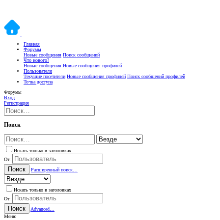
Главная
Форумы
Новые сообщения
Поиск сообщений
Что нового?
Новые сообщения
Новые сообщения профилей
Пользователи
Текущие посетители
Новые сообщения профилей
Поиск сообщений профилей
Точка доступа
Форумы
Вход
Регистрация
Поиск
Искать только в заголовках
От:
Поиск
Расширенный поиск…
Искать только в заголовках
От:
Поиск
Advanced…
Меню