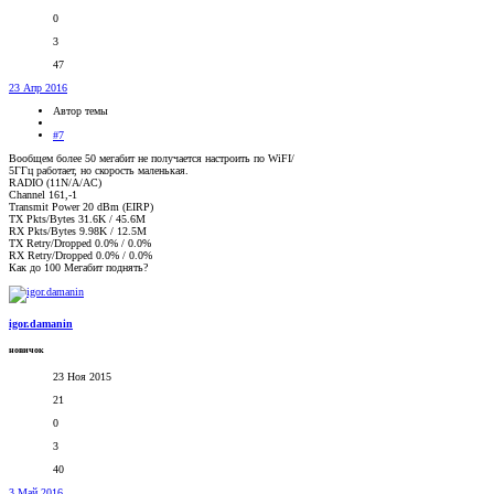
0
3
47
23 Апр 2016
Автор темы
#7
Вообщем более 50 мегабит не получается настроить по WiFI/
5ГГц работает, но скорость маленькая.
RADIO (11N/A/AC)
Channel 161,-1
Transmit Power 20 dBm (EIRP)
TX Pkts/Bytes 31.6K / 45.6M
RX Pkts/Bytes 9.98K / 12.5M
TX Retry/Dropped 0.0% / 0.0%
RX Retry/Dropped 0.0% / 0.0%
Как до 100 Мегабит поднять?
igor.damanin
новичок
23 Ноя 2015
21
0
3
40
3 Май 2016