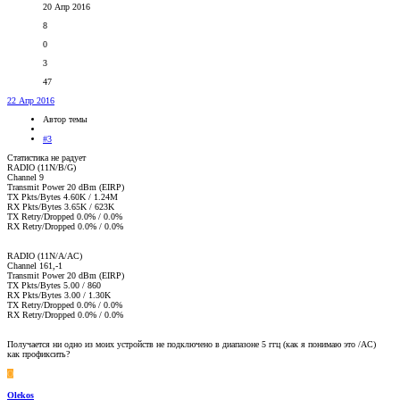
20 Апр 2016
8
0
3
47
22 Апр 2016
Автор темы
#3
Статистика не радует
RADIO (11N/B/G)
Channel 9
Transmit Power 20 dBm (EIRP)
TX Pkts/Bytes 4.60K / 1.24M
RX Pkts/Bytes 3.65K / 623K
TX Retry/Dropped 0.0% / 0.0%
RX Retry/Dropped 0.0% / 0.0%
RADIO (11N/A/AC)
Channel 161,-1
Transmit Power 20 dBm (EIRP)
TX Pkts/Bytes 5.00 / 860
RX Pkts/Bytes 3.00 / 1.30K
TX Retry/Dropped 0.0% / 0.0%
RX Retry/Dropped 0.0% / 0.0%
Получается ни одно из моих устройств не подключено в диапазоне 5 ггц (как я понимаю это /AC)
как профиксить?
O
Olekos