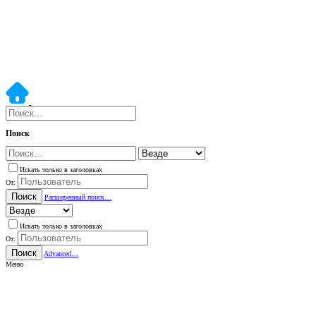
Поиск
Искать только в заголовках
От:
Поиск
Расширенный поиск…
Искать только в заголовках
От:
Поиск
Advanced…
Меню