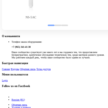
NS-5AC
О комьюнити
Телефон заказа оборудования:
+7 (965) 341-41-38
Наше сообщество существует уже много лет и мы гордимся тем, что предоставляем
беспристрастное, критическое обсуждение технических тем, среди мастеров разного уровня.
Мы работаем каждый день, чтобы наше сообщество было одним из лучших.
Быстрая навигация
Главная
Форумы
Обратная связь
Точка доступа
Меню пользователя
Login
Follow us on Facebook
Russian (RU)
Обратная связь
Условия и правила