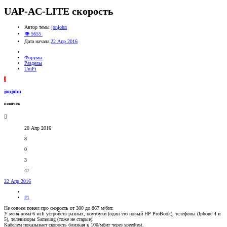
UAP-AC-LITE скорость
Автор темы
jonjohn
👁 5655
Дата начала
22 Апр 2016
Форумы
Разделы
UniFi
J
jonjohn
новичок
20 Апр 2016
8
0
3
47
22 Апр 2016
#1
Не совсем понял про скорость от 300 до 867 м/бит.
У меня дома 6 wifi устройств разных, ноутбуки (один это новый HP ProBook), телефоны (Iphone 4 и
5), телевизоры Samsung (тоже не старые).
Кабелем показывает скорость близкая к 100/мбит через speedtest.