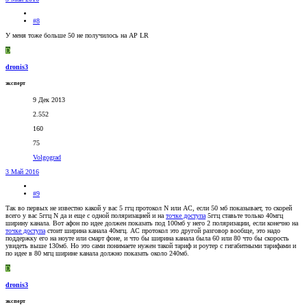
#8
У меня тоже больше 50 не получилось на AP LR
D
dronis3
эксперт
9 Дек 2013
2.552
160
75
Volgograd
3 Май 2016
#9
Так во первых не известно какой у вас 5 ггц протокол N или АС, если 50 мб показывает, то скорей
всего у вас 5ггц N да и еще с одной поляризацией и на
точке доступа
5ггц ставьте только 40мгц
ширину канала. Вот афон по идее должен показать под 100мб у него 2 поляризации, если конечно на
точке доступа
стоит ширина канала 40мгц. АС протокол это другой разговор вообще, это надо
поддержку его на ноуте или смарт фоне, и что бы ширина канала была 60 или 80 что бы скорость
увидеть выше 130мб. Но это сами понимаете нужен такой тариф и роутер с гигабитными тарифами и
по идее в 80 мгц ширине канала должно показать около 240мб.
D
dronis3
эксперт