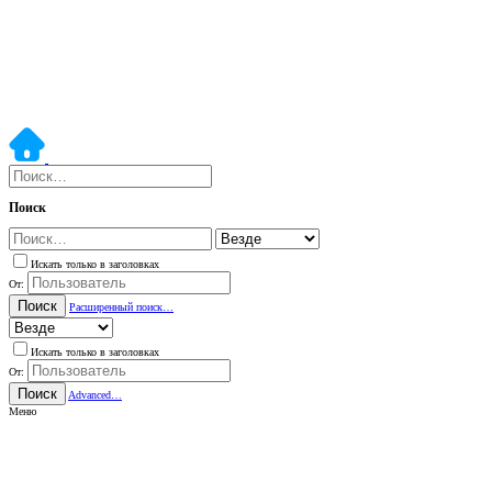
Поиск
Искать только в заголовках
От:
Поиск
Расширенный поиск…
Искать только в заголовках
От:
Поиск
Advanced…
Меню