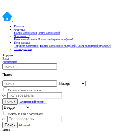
Главная
Форумы
Новые сообщения
Поиск сообщений
Что нового?
Новые сообщения
Новые сообщения профилей
Пользователи
Текущие посетители
Новые сообщения профилей
Поиск сообщений профилей
Точка доступа
Форумы
Вход
Регистрация
Поиск
Искать только в заголовках
От:
Поиск
Расширенный поиск…
Искать только в заголовках
От:
Поиск
Advanced…
Меню