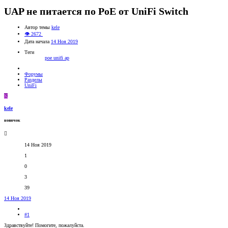
UAP не питается по PoE от UniFi Switch
Автор темы
kele
👁 2672
Дата начала
14 Ноя 2019
Теги
poe
unifi ap
Форумы
Разделы
UniFi
K
kele
новичок
14 Ноя 2019
1
0
3
39
14 Ноя 2019
#1
Здравствуйте! Помогите, пожалуйста.