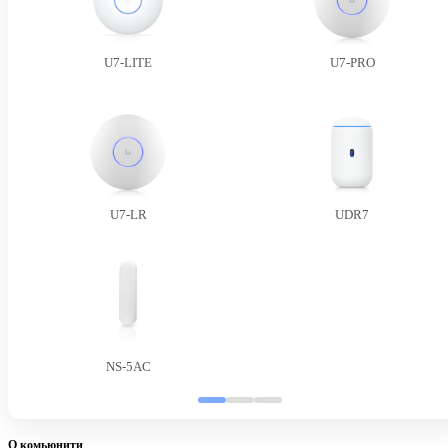
U7-LITE
U7-PRO
U7-LR
UDR7
NS-5AC
О комьюнити