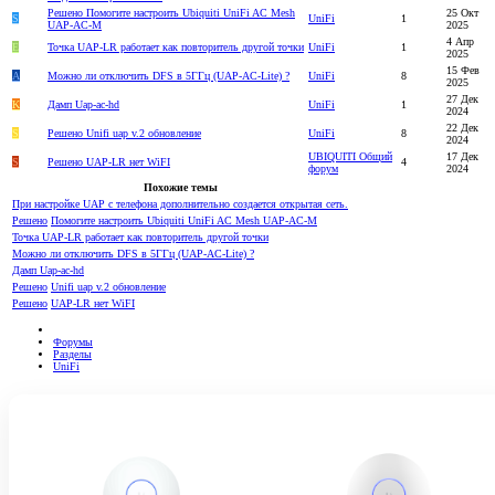
Решено
Помогите настроить Ubiquiti UniFi AC Mesh
25 Окт
S
UniFi
1
UAP-AC-M
2025
4 Апр
E
Точка UAP-LR работает как повторитель другой точки
UniFi
1
2025
15 Фев
A
Можно ли отключить DFS в 5ГГц (UAP-AC-Lite) ?
UniFi
8
2025
27 Дек
K
Дамп Uap-ac-hd
UniFi
1
2024
22 Дек
S
Решено
Unifi uap v.2 обновление
UniFi
8
2024
UBIQUITI Общий
17 Дек
S
Решено
UAP-LR нет WiFI
4
форум
2024
Похожие темы
При настройке UAP с телефона дополнительно создается открытая сеть.
Решено
Помогите настроить Ubiquiti UniFi AC Mesh UAP-AC-M
Точка UAP-LR работает как повторитель другой точки
Можно ли отключить DFS в 5ГГц (UAP-AC-Lite) ?
Дамп Uap-ac-hd
Решено
Unifi uap v.2 обновление
Решено
UAP-LR нет WiFI
Форумы
Разделы
UniFi