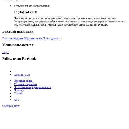
Телефон заказа оборудования:
+7 (965) 341-41-38
Наше сообщество существует уже много лет и мы гордимся тем, что предоставляем
беспристрастное, критическое обсуждение технических тем, среди мастеров разного уровня.
Мы работаем каждый день, чтобы наше сообщество было одним из лучших.
Быстрая навигация
Главная
Форумы
Обратная связь
Точка доступа
Меню пользователя
Login
Follow us on Facebook
Russian (RU)
Обратная связь
Условия и правила
Политика конфиденциальности
Помощь
Главная
RSS
Сверху
Снизу