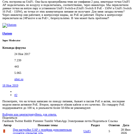
Сеть построена на UniFi. Она была проапгрейжена теми же унифаями 2 раза, некоторые точки UniFI
AP подключались по воздуху и подключались, соответственно, через инжектора. Мы переключили
данные точки на витую пару и установили UniFi Switch-и (UniFi Switch 8 PoE - 150W и UniFi Switch
16 PoE - 150W), но точки от этих коммутаторов питание не получают. Для меня загадка почему?
Через инжектор они работают, в контроллере видны, но PoE не работает. Порты в контроллере
переключали на 24Passive и на PoE+, безрезультатно. В чем может быть проблема?!
fAntom
Super Moderator
Команда форума
24 Ноя 2017
7.239
443
5.065
ubnt.su
18 Ноя 2019
#2
Посмотрите, что на точках написано по поводу питания, бывает и пассив PoE и актив, последние
модели имели активное PoE. Второе, проверьте обжим кабеля и его качество. По стандарту PoE
поддерживается до 100 м, в реальности более 50-60м не рекомендуют.
Войдите или зарегистрируйтесь для ответа.
Поделиться:
Facebook
Twitter
Reddit
Pinterest
Tumblr
WhatsApp
Электронная почта
Поделиться
Ссылка
Автор
Похожие темы
Раздел
Ответов
Дата
При настройке UAP с телефона дополнительно
28 Июл
S
UniFi
5
создается открытая сеть.
2026