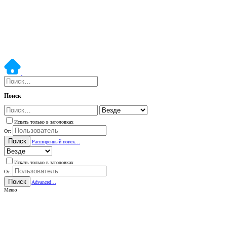
Поиск
Искать только в заголовках
От:
Поиск
Расширенный поиск…
Искать только в заголовках
От:
Поиск
Advanced…
Меню