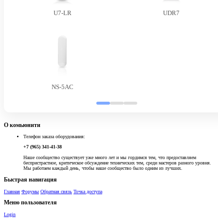
U7-LR
UDR7
NS-5AC
О комьюнити
Телефон заказа оборудования:
+7 (965) 341-41-38
Наше сообщество существует уже много лет и мы гордимся тем, что предоставляем
беспристрастное, критическое обсуждение технических тем, среди мастеров разного уровня.
Мы работаем каждый день, чтобы наше сообщество было одним из лучших.
Быстрая навигация
Главная
Форумы
Обратная связь
Точка доступа
Меню пользователя
Login