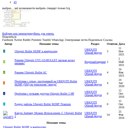
#3
выбрал... нет возможности выбрать стандарт только b/g
Войдите или зарегистрируйтесь для ответа.
Поделиться:
Facebook
Twitter
Reddit
Pinterest
Tumblr
WhatsApp
Электронная почта
Поделиться
Ссылка
Автор
Похожие темы
Раздел
Ответов
Дата
11
UBIQUITI
O
Ubiquiti Bullet M2HP и контроллер
3
Ноя
Общий форум
2021
5
Решено
Ubiquiti UVC-G3-BULLET сколько вольт
V
Видеонаблюдение
2
Май
питание?
2021
16
UBIQUITI
H
Решено
Ubiquiti Bullet AC
4
Янв
Общий форум
2021
24
Проблема с сетью, построенной на UBIQUITI Bullet
UBIQUITI
S
4
Авг
M2HP (XM) по топологии "звезда"
Общий форум
2020
12
UBIQUITI
A
Проблема с точками доступа Ubiquiti Bullet 2 HP
0
Окт
Общий форум
2016
12
UBIQUITI
B
Радиус работы Ubiquiti Bullet M2HP Titanium
0
Окт
Общий форум
2016
25
Какую Антенну Можно Использовать С Ubiquiti Bullet
UBIQUITI
54
Фев
2
Общий форум
2016
Похожие темы
Ubiquiti Bullet M2HP и контроллер