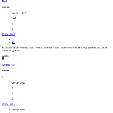
Ivan
новичок
25 Июн 2012
148
0
0
29 Окт 2012
#2
Выберете страну(country code)> compliance test и тогда станет доступным выбор протоколов связи,
частот и тд и тп
Автор
A
Andrey_eav
новичок
29 Окт 2012
2
0
3
29 Окт 2012
Автор темы