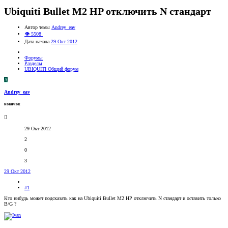
Ubiquiti Bullet M2 HP отключить N стандарт
Автор темы
Andrey_eav
👁 5508
Дата начала
29 Окт 2012
Форумы
Разделы
UBIQUITI Общий форум
A
Andrey_eav
новичок
29 Окт 2012
2
0
3
29 Окт 2012
#1
Кто нибудь может подсказать как на Ubiquiti Bullet M2 HP отключить N стандарт и оставить только
B/G ?