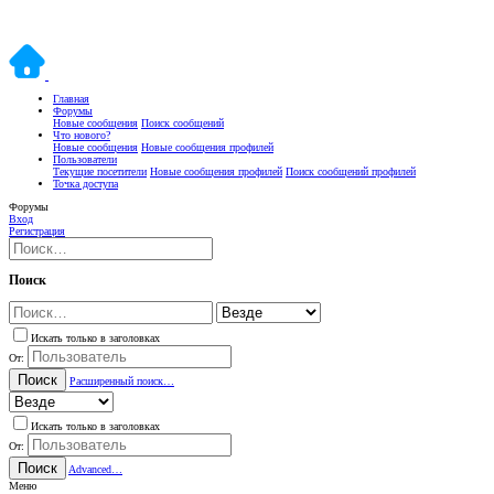
Главная
Форумы
Новые сообщения
Поиск сообщений
Что нового?
Новые сообщения
Новые сообщения профилей
Пользователи
Текущие посетители
Новые сообщения профилей
Поиск сообщений профилей
Точка доступа
Форумы
Вход
Регистрация
Поиск
Искать только в заголовках
От:
Поиск
Расширенный поиск…
Искать только в заголовках
От:
Поиск
Advanced…
Меню