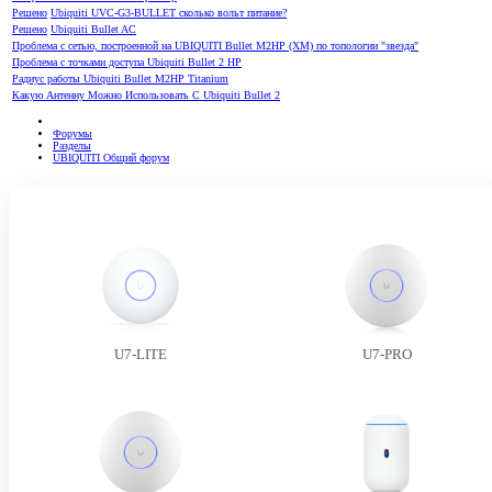
Решено
Ubiquiti UVC-G3-BULLET сколько вольт питание?
Решено
Ubiquiti Bullet AC
Проблема с сетью, построенной на UBIQUITI Bullet M2HP (XM) по топологии "звезда"
Проблема с точками доступа Ubiquiti Bullet 2 HP
Радиус работы Ubiquiti Bullet M2HP Titanium
Какую Антенну Можно Использовать С Ubiquiti Bullet 2
Форумы
Разделы
UBIQUITI Общий форум
U7-LITE
U7-PRO