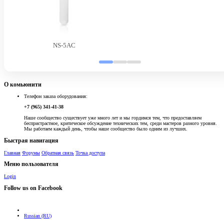
NS-5AC
О комьюнити
Телефон заказа оборудования:
+7 (965) 341-41-38
Наше сообщество существует уже много лет и мы гордимся тем, что предоставляем
беспристрастное, критическое обсуждение технических тем, среди мастеров разного уровня.
Мы работаем каждый день, чтобы наше сообщество было одним из лучших.
Быстрая навигация
Главная
Форумы
Обратная связь
Точка доступа
Меню пользователя
Login
Follow us on Facebook
Russian (RU)