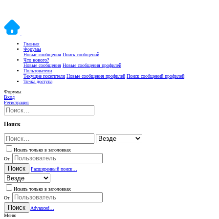
Главная
Форумы
Новые сообщения
Поиск сообщений
Что нового?
Новые сообщения
Новые сообщения профилей
Пользователи
Текущие посетители
Новые сообщения профилей
Поиск сообщений профилей
Точка доступа
Форумы
Вход
Регистрация
Поиск
Искать только в заголовках
От:
Поиск
Расширенный поиск…
Искать только в заголовках
От:
Поиск
Advanced…
Меню