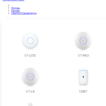
Форумы
Разделы
UBIQUITI Общий форум
U7-LITE
U7-PRO
U7-LR
UDR7