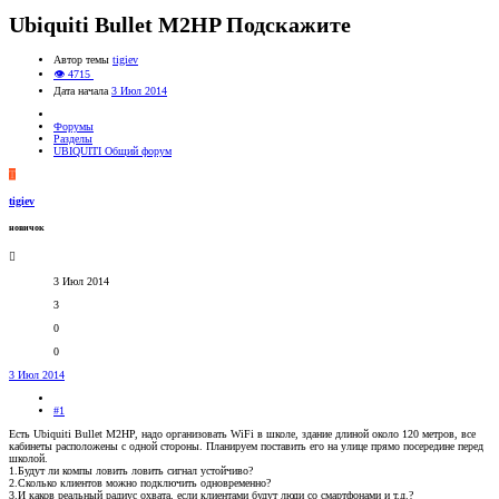
Ubiquiti Bullet M2HP Подскажите
Автор темы
tigiev
👁 4715
Дата начала
3 Июл 2014
Форумы
Разделы
UBIQUITI Общий форум
T
tigiev
новичок
3 Июл 2014
3
0
0
3 Июл 2014
#1
Есть Ubiquiti Bullet M2HP, надо организовать WiFi в школе, здание длиной около 120 метров, все
кабинеты расположены с одной стороны. Планируем поставить его на улице прямо посередине перед
школой.
1.Будут ли компы ловить ловить сигнал устойчиво?
2.Сколько клиентов можно подключить одновременно?
3.И каков реальный радиус охвата, если клиентами будут люди со смартфонами и т.д.?