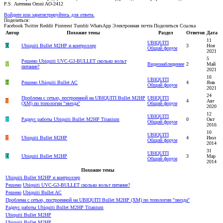
P.S. Антенна Omni AO-2412
Войдите или зарегистрируйтесь для ответа.
Поделиться:
Facebook
Twitter
Reddit
Pinterest
Tumblr
WhatsApp
Электронная почта
Поделиться
Ссылка
Автор
Похожие темы
Раздел
Ответов
Дата
11
UBIQUITI
O
Ubiquiti Bullet M2HP и контроллер
3
Ноя
Общий форум
2021
5
Решено
Ubiquiti UVC-G3-BULLET сколько вольт
V
Видеонаблюдение
2
Май
питание?
2021
16
UBIQUITI
H
Решено
Ubiquiti Bullet AC
4
Янв
Общий форум
2021
24
Проблема с сетью, построенной на UBIQUITI Bullet M2HP
UBIQUITI
S
4
Авг
(XM) по топологии "звезда"
Общий форум
2020
12
UBIQUITI
B
Радиус работы Ubiquiti Bullet M2HP Titanium
0
Окт
Общий форум
2016
10
UBIQUITI
T
Ubiquiti Bullet M2HP
4
Июл
Общий форум
2014
31
UBIQUITI
D
Ubiquiti Bullet M2HP
3
Мар
Общий форум
2014
Похожие темы
Ubiquiti Bullet M2HP и контроллер
Решено
Ubiquiti UVC-G3-BULLET сколько вольт питание?
Решено
Ubiquiti Bullet AC
Проблема с сетью, построенной на UBIQUITI Bullet M2HP (XM) по топологии "звезда"
Радиус работы Ubiquiti Bullet M2HP Titanium
Ubiquiti Bullet M2HP
Ubiquiti Bullet M2HP