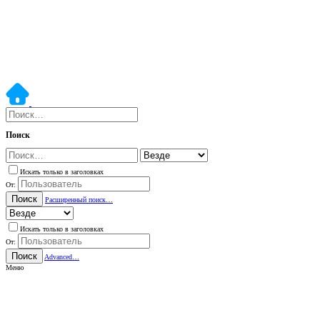
Поиск
Искать только в заголовках
От:
Поиск
Расширенный поиск…
Искать только в заголовках
От:
Поиск
Advanced…
Меню