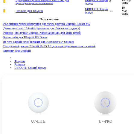
S
0
идентификации пользователей
форум
2016
10
UBIQUITI Общий
E
Биллинг Для Ubiquiti
13
Мар
форум
2016
Похожие темы
Poe питание через коммутатор для точек доступа Ubiquiti Rocket M5
Домашняя сеть: Ubiquiti (приоритет для Локального адреса)
Решено
Что лучше Ubiquiti NanoStation M5 для моих целей?
Кронштейн для Ubiquiti G3 Dome
из чего сделать блок питания для AirRouter-HP Ubiquiti
Прозрачный режим Ubiquiti UniFi AP для идентификации пользователей
Биллинг Для Ubiquiti
Форумы
Разделы
UBIQUITI Общий форум
U7-LITE
U7-PRO