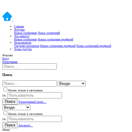
Главная
Форумы
Новые сообщения
Поиск сообщений
Что нового?
Новые сообщения
Новые сообщения профилей
Пользователи
Текущие посетители
Новые сообщения профилей
Поиск сообщений профилей
Точка доступа
Форумы
Вход
Регистрация
Поиск
Искать только в заголовках
От:
Поиск
Расширенный поиск…
Искать только в заголовках
От:
Поиск
Advanced…
Меню