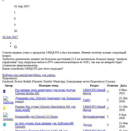
16 Апр 2017
1
0
3
30
16 Апр 2017
#1
Совсем недавно узнал о продуктах UBIQUITI и был восхищен. Именно поэтому возник следующий
вопрос.
Требуется реализовать коннект на большом расстоянии (1-3 км желательно больше) между "центром
управления" под открытым небом и FPV самолетом/коптером по WiFi, так как на аппарате будет
установлен микрокомпьютер.
Какие устройства UBIQUITI для этого подходят?
Войдите или зарегистрируйтесь для ответа.
Поделиться:
Facebook
Twitter
Reddit
Pinterest
Tumblr
WhatsApp
Электронная почта
Поделиться
Ссылка
Автор
Похожие темы
Раздел
Ответов
Дата
Poe питание через коммутатор для точек доступа
UBIQUITI Общий
4 Июл
N
3
Ubiquiti Rocket M5
форум
2022
Домашняя сеть: Ubiquiti (приоритет для Локального
25 Дек
UniFi
2
адреса)
2020
Решено
Что лучше Ubiquiti NanoStation M5 для
UBIQUITI Общий
15 Дек
S
2
моих целей?
форум
2020
9 Ноя
Кронштейн для Ubiquiti G3 Dome
Видеонаблюдение
1
2020
из чего сделать блок питания для AirRouter-HP
15 Фев
M
Другое
3
Ubiquiti
2020
Прозрачный режим Ubiquiti UniFi AP для
UBIQUITI Общий
15 Апр