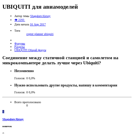
UBIQUITI для авиамоделей
Автор темы
ShagaleevAlexey
👁 2293
Дата начала
16 Апр 2017
Теги
copter
planner
ubiquiti
Форумы
Разделы
UBIQUITI Общий форум
Соединение между статичной станцией и самолетом на
микрокомпьютере делать лучше через Ubiquiti?
Несомненно
Голосов:
0
0,0%
Нужно использовать другие продукты, напишу в комментарии
Голосов:
0
0,0%
Всего проголосовало
0
S
ShagaleevAlexey
новичок