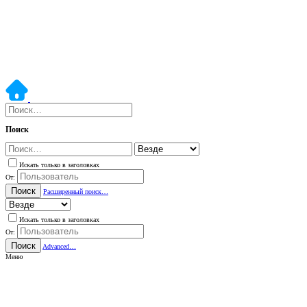
Поиск
Искать только в заголовках
От:
Поиск
Расширенный поиск…
Искать только в заголовках
От:
Поиск
Advanced…
Меню