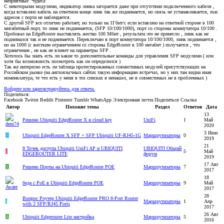
неприятные "чудеса"
С некоторыми модулями, индикатор линка загорается даже при отсутствии подключенного кабеля ,
когда вставляю кабель на ответном конце линк так же поднимается, но связь не устанавливается, mac
адресов с порта не наблюдается.
С другой SFP все отлично работает, но только на 1Гбит/c если вставляю на ответной стороне в 100
мигабитный порт, то линк не поднимается, (SFP 10/100/1000), порт со стороны коммутатора 10/100 .
Пробовал на EdgeRouter выставлять жестко 100 Мбит , результата это не принесло , линк как не
поднимался так и не поднимается. Переключаю в порт коммутатора 10/100/1000, линк поднимается ,
но на 1000 (с жестким ограничением со стороны EdgeRouter в 100 мегабит ) получается , что
ограничение , не как не влияет на параметры SFP .
Хотелось бы знать есть ли какие то дополнительные команды для управления SFP модулями ( или
хотя бы возможность посмотреть как он определился )
Так же интересно есть ли таблица протестированных совместимых модулей присутствующих на
Российском рынке (на англоязычных сайтах такую информацию встречал, но у них там видна иная
номенклатура, те что есть у меня в тех списках я ненашел, не в совместимых не в проблемных )
Войдите или зарегистрируйтесь для ответа.
Поделиться:
Facebook
Twitter
Reddit
Pinterest
Tumblr
WhatsApp
Электронная почта
Поделиться
Ссылка
Автор
Похожие темы
Раздел
Ответов
Дата
13
Решено
Ubiquiti EdgeRouter X и cloud key
UniFi
1
Май
2020
3 Июн
N
Ubiquiti EdgeRouter X SFP + SFP Ubiquiti UF-RJ45-1G
Маршрутизаторы
0
2019
21
8 Точек доступа Ubiquiti UniFi AP и UBIQUITI
UBIQUITI Общий
J
5
Май
EDGEROUTER LITE
форум
2019
17 Авг
X
Решено
Порты на Ubiquiti EdgeRouter POE
Маршрутизаторы
7
2017
18
беда с PoE в Ubiquiti EdgeRouter POE
Маршрутизаторы
9
Май
2017
28
Вопрос Роутер Ubiquiti EdgeRouter PRO 8-Port Router
I
Маршрутизаторы
1
Апр
with 2 SFP/RJ45 Ports
2017
26 Авг
А
Ubiquiti Edgerouter Lite настройка
Маршрутизаторы
5
2016