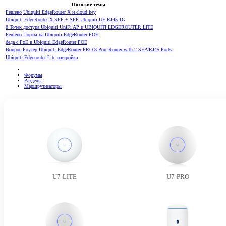
Похожие темы
Решено
Ubiquiti EdgeRouter X и cloud key
Ubiquiti EdgeRouter X SFP + SFP Ubiquiti UF-RJ45-1G
8 Точек доступа Ubiquiti UniFi AP и UBIQUITI EDGEROUTER LITE
Решено
Порты на Ubiquiti EdgeRouter POE
беда с PoE в Ubiquiti EdgeRouter POE
Вопрос Роутер Ubiquiti EdgeRouter PRO 8-Port Router with 2 SFP/RJ45 Ports
Ubiquiti Edgerouter Lite настройка
Форумы
Разделы
Маршрутизаторы
U7-LITE
U7-PRO