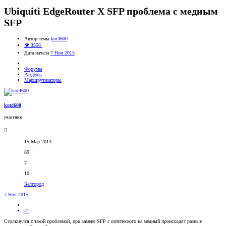
Ubiquiti EdgeRouter X SFP проблема с медным
SFP
Автор темы
kot4600
👁 3556
Дата начала
7 Ноя 2015
Форумы
Разделы
Маршрутизаторы
kot4600
участник
15 Мар 2013
89
7
10
Белгород
7 Ноя 2015
#1
Столкнулся с такой проблемой, при замене SFP с оптического на медный происходят разные