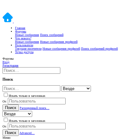
Главная
Форумы
Новые сообщения
Поиск сообщений
Что нового?
Новые сообщения
Новые сообщения профилей
Пользователи
Текущие посетители
Новые сообщения профилей
Поиск сообщений профилей
Точка доступа
Форумы
Вход
Регистрация
Поиск
Искать только в заголовках
От:
Поиск
Расширенный поиск…
Искать только в заголовках
От:
Поиск
Advanced…
Меню