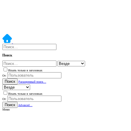
Поиск
Искать только в заголовках
От:
Поиск
Расширенный поиск…
Искать только в заголовках
От:
Поиск
Advanced…
Меню