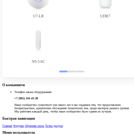
U7-LR
UDR7
NS-5AC
О комьюнити
Телефон заказа оборудования:
+7 (965) 341-41-38
Наше сообщество существует уже много лет и мы гордимся тем, что предоставляем
беспристрастное, критическое обсуждение технических тем, среди мастеров разного уровня.
Мы работаем каждый день, чтобы наше сообщество было одним из лучших.
Быстрая навигация
Главная
Форумы
Обратная связь
Точка доступа
Меню пользователя