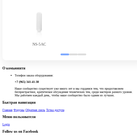
NS-5AC
О комьюнити
Телефон заказа оборудования:
+7 (965) 341-41-38
Наше сообщество существует уже много лет и мы гордимся тем, что предоставляем
беспристрастное, критическое обсуждение технических тем, среди мастеров разного уровня.
Мы работаем каждый день, чтобы наше сообщество было одним из лучших.
Быстрая навигация
Главная
Форумы
Обратная связь
Точка доступа
Меню пользователя
Login
Follow us on Facebook