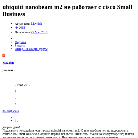
ubiquiti nanobeam m2 не работает с cisco Small
Business
Автор темы
May4ich
👁 2065
Дата начала
25 Мар 2019
Форумы
Разделы
UBIQUITI Общий форум
M
May4ich
участник
2 Июл 2015
2
2
5
25 Мар 2019
#1
добрый день!
Подскажите пожалуйста, есть пролет ubiquiti nanobeam m2. С ним проблем нет, но подключив в
свитч cisco Small Business в один из портов нет связи. Линк есть. Маков на коммутаторе нет, пингов
до пролета нет если подключить через свитч. Напрямую с ноута до пролета все прекрасно.