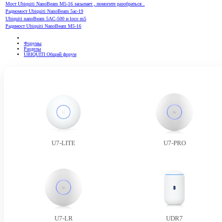
Мост Ubiquiti NanoBeam M5-16 засыпает , помогите разобраться .
Радиомост Ubiquiti NanoBeam 5ac-19
Ubiquiti nanoBeam 5AC-500 и loco m5
Радимост Ubiquiti NanoBeam M5-16
Форумы
Разделы
UBIQUITI Общий форум
U7-LITE
U7-PRO
U7-LR
UDR7