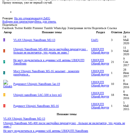
Прошу помощи, уже не первый случай.
Реакции:
На это отреагировал(а)
ZeEG
Войдите или зарегистрируйтесь для ответа.
Поделиться:
Facebook
Twitter
Reddit
Pinterest
Tumblr
WhatsApp
Электронная почта
Поделиться
Ссылка
Автор
Похожие темы
Раздел
Ответов
Дата
14
L
VLAN Ubiquiti NanoBeam M2-13
UniFi
3
Май
2020
11
Ubiquiti NanoBeam M5-400 после настройки перезагрузил ,
UBIQUITI
Б
3
Май
больше не включается, что делать не знаю ?
Общий форум
2020
9
Не могу подключиться к админке wifi антены UBIQUITI
UBIQUITI
P
21
Сен
NanoBeam
Общий форум
2017
28
Мост Ubiquiti NanoBeam M5-16 засыпает , помогите
UBIQUITI
S
1
Июн
разобраться .
Общий форум
2017
8
UBIQUITI
Радиомост Ubiquiti NanoBeam 5ac-19
10
Ноя
Общий форум
2016
8
UBIQUITI
H
Ubiquiti nanoBeam 5AC-500 и loco m5
18
Фев
Общий форум
2016
5
UBIQUITI
R
Радимост Ubiquiti NanoBeam M5-16
1
Май
Общий форум
2015
Похожие темы
VLAN Ubiquiti NanoBeam M2-13
Ubiquiti NanoBeam M5-400 после настройки перезагрузил , больше не включается, что делать не
знаю ?
Не могу подключиться к админке wifi антены UBIQUITI NanoBeam