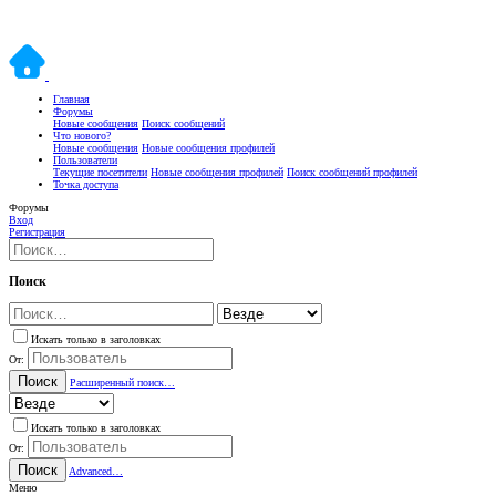
Главная
Форумы
Новые сообщения
Поиск сообщений
Что нового?
Новые сообщения
Новые сообщения профилей
Пользователи
Текущие посетители
Новые сообщения профилей
Поиск сообщений профилей
Точка доступа
Форумы
Вход
Регистрация
Поиск
Искать только в заголовках
От:
Поиск
Расширенный поиск…
Искать только в заголовках
От:
Поиск
Advanced…
Меню