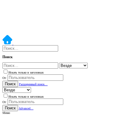
Поиск
Искать только в заголовках
От:
Поиск
Расширенный поиск…
Искать только в заголовках
От:
Поиск
Advanced…
Меню