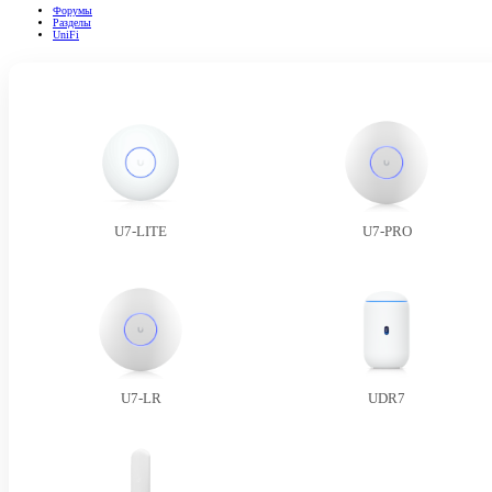
Форумы
Разделы
UniFi
U7-LITE
U7-PRO
U7-LR
UDR7