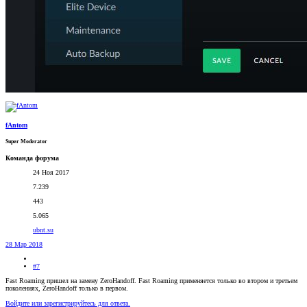
fAntom
Super Moderator
Команда форума
24 Ноя 2017
7.239
443
5.065
ubnt.su
28 Мар 2018
#7
Fast Roaming пришел на замену ZeroHandoff. Fast Roaming применяется только во втором и третьем
поколениях, ZeroHandoff только в первом.
Войдите или зарегистрируйтесь для ответа.