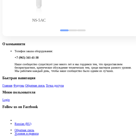
NS-5AC
О комьюнити
Телефон заказа оборудования:
+7 (965) 341-41-38
Наше сообщество существует уже много лет и мы гордимся тем, что предоставляем
беспристрастное, критическое обсуждение технических тем, среди мастеров разного уровня.
Мы работаем каждый день, чтобы наше сообщество было одним из лучших.
Быстрая навигация
Главная
Форумы
Обратная связь
Точка доступа
Меню пользователя
Login
Follow us on Facebook
Russian (RU)
Обратная связь
Условия и правила