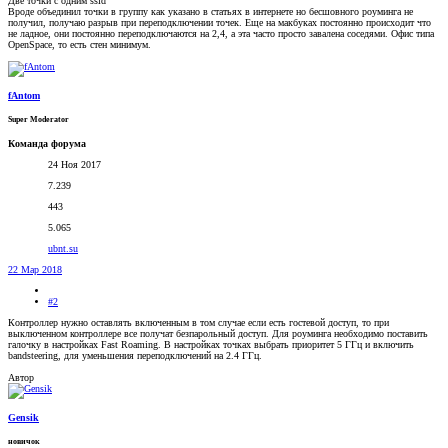
Две точки с одним ssid
Вроде объединил точки в группу как указано в статьях в интернете но бесшовного роуминга не
получил, получаю разрыв при переподключении точек. Еще на макбуках постоянно происходит что
не ладное, они постоянно переподключаются на 2,4, а эта часто просто завалена соседями. Офис типа
OpenSpace, то есть стен минимум.
fAntom
Super Moderator
Команда форума
24 Ноя 2017
7.239
443
5.065
ubnt.su
22 Мар 2018
#2
Контроллер нужно оставлять включенным в том случае если есть гостевой доступ, то при
выключенном контроллере все получат безпарольный доступ. Для роуминга необходимо поставить
галочку в настройках Fast Roaming. В настройках точках выбрать приоритет 5 ГГц и включить
bandsteering, для уменьшения переподключений на 2.4 ГГц.
Автор
Gensik
новичок