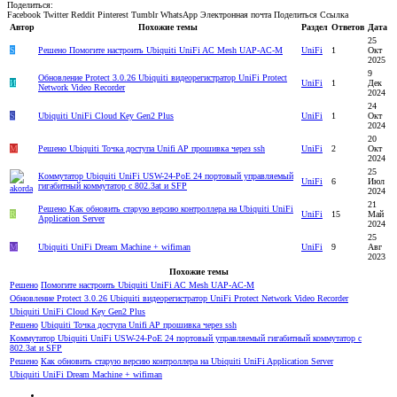
Поделиться:
Facebook
Twitter
Reddit
Pinterest
Tumblr
WhatsApp
Электронная почта
Поделиться
Ссылка
Автор
Похожие темы
Раздел
Ответов
Дата
25
S
Решено
Помогите настроить Ubiquiti UniFi AC Mesh UAP-AC-M
UniFi
1
Окт
2025
9
Обновление Protect 3.0.26 Ubiquiti видеорегистратор UniFi Protect
И
UniFi
1
Дек
Network Video Recorder
2024
24
S
Ubiquiti UniFi Cloud Key Gen2 Plus
UniFi
1
Окт
2024
20
M
Решено
Ubiquiti Точка доступа Unifi AP прошивка через ssh
UniFi
2
Окт
2024
25
Коммутатор Ubiquiti UniFi USW-24-PoE 24 портовый управляемый
UniFi
6
Июл
гигабитный коммутатор с 802.3at и SFP
2024
21
Решено
Как обновить старую версию контроллера на Ubiquiti UniFi
R
UniFi
15
Май
Application Server
2024
25
M
Ubiquiti UniFi Dream Machine + wifiman
UniFi
9
Авг
2023
Похожие темы
Решено
Помогите настроить Ubiquiti UniFi AC Mesh UAP-AC-M
Обновление Protect 3.0.26 Ubiquiti видеорегистратор UniFi Protect Network Video Recorder
Ubiquiti UniFi Cloud Key Gen2 Plus
Решено
Ubiquiti Точка доступа Unifi AP прошивка через ssh
Коммутатор Ubiquiti UniFi USW-24-PoE 24 портовый управляемый гигабитный коммутатор с
802.3at и SFP
Решено
Как обновить старую версию контроллера на Ubiquiti UniFi Application Server
Ubiquiti UniFi Dream Machine + wifiman