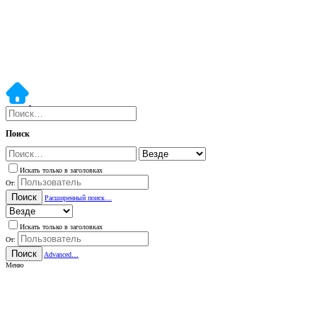
Поиск
Искать только в заголовках
От:
Поиск
Расширенный поиск…
Искать только в заголовках
От:
Поиск
Advanced…
Меню