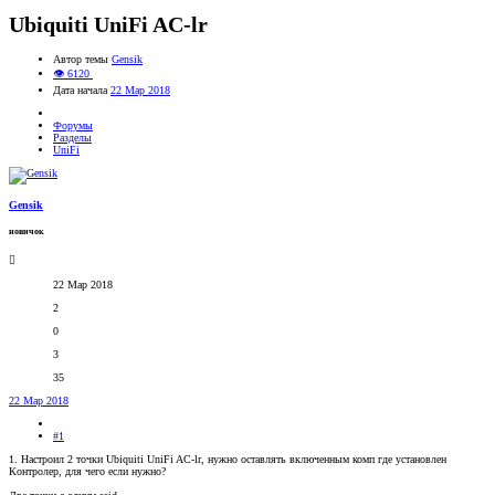
Ubiquiti UniFi AC-lr
Автор темы
Gensik
👁 6120
Дата начала
22 Мар 2018
Форумы
Разделы
UniFi
Gensik
новичок
22 Мар 2018
2
0
3
35
22 Мар 2018
#1
1. Настроил 2 точки Ubiquiti UniFi AC-lr, нужно оставлять включенным комп где установлен
Контролер, для чего если нужно?