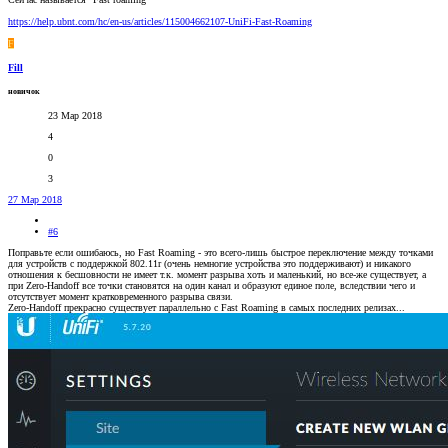
https://help.ubnt.com/hc/en-us/articles/115004662107-UniFi-Fast-Roaming
F
Fill
новичок
23 Мар 2018
4
0
3
27 Мар 2018
#6
Поправьте если ошибаюсь, но Fast Roaming - это всего-лишь быстрое переключение между точками
для устройств с поддержкой 802.11r (очень немногие устройства это поддерживают) и никакого
отношения к бесшовности не имеет т.к. момент разрыва хоть и маленький, но все-же существует, а
при Zero-Handoff все точки становятся на один канал и образуют единое поле, вследствии чего и
отсутствует момент кратковременного разрыва связи.
Zero-Handoff прекрасно существует параллельно с Fast Roaming в самых последних релизах...