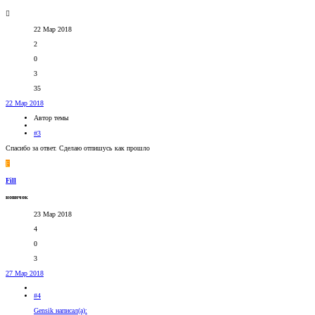
22 Мар 2018
2
0
3
35
22 Мар 2018
Автор темы
#3
Спасибо за ответ. Сделаю отпишусь как прошло
F
Fill
новичок
23 Мар 2018
4
0
3
27 Мар 2018
#4
Gensik написал(а):