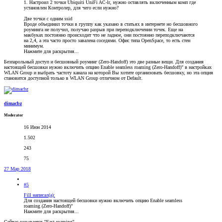
1. Настроил 2 точки Ubiquiti UniFi AC-lr, нужно оставлять включенным комп где
установлен Контролер, для чего если нужно?
Две точки с одним ssid
Вроде объединил точки в группу как указано в статьях в интернете но бесшовного
роуминга не получил, получаю разрыв при переподключении точек. Еще на
макбуках постоянно происходит что не ладное, они постоянно переподключаются
на 2,4, а эта часто просто завалена соседями. Офис типа OpenSpace, то есть стен
минимум.
Нажмите для раскрытия...
Безпарольный доступ и бесшовный роуминг (Zero-Handoff) это две разные вещи. Для создания
настоящей бесшовки нужно включить опцию Enable seamless roaming (Zero-Handoff)" в настройках
WLAN Group и выбрать частоту канала на которой Вы хотите организовать бесшовку, но эта опция
становится доступной только в WLAN Group отличном от Default.
dimacbz
Moderator
16 Июн 2014
1.502
243
75
27 Мар 2018
#5
Fill написал(а):
Для создания настоящей бесшовки нужно включить опцию Enable seamless
roaming (Zero-Handoff)"
Нажмите для раскрытия...
Сейчас называется "Fast roaming"