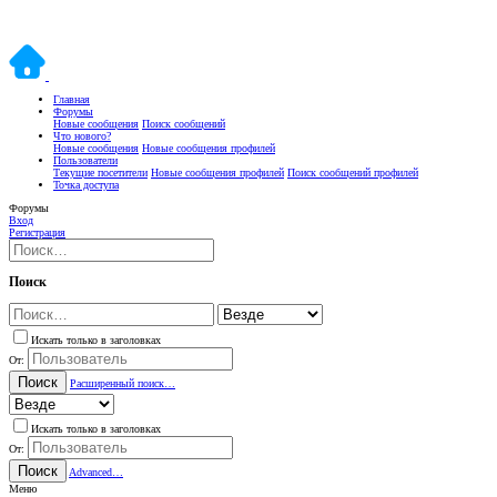
Главная
Форумы
Новые сообщения
Поиск сообщений
Что нового?
Новые сообщения
Новые сообщения профилей
Пользователи
Текущие посетители
Новые сообщения профилей
Поиск сообщений профилей
Точка доступа
Форумы
Вход
Регистрация
Поиск
Искать только в заголовках
От:
Поиск
Расширенный поиск…
Искать только в заголовках
От:
Поиск
Advanced…
Меню