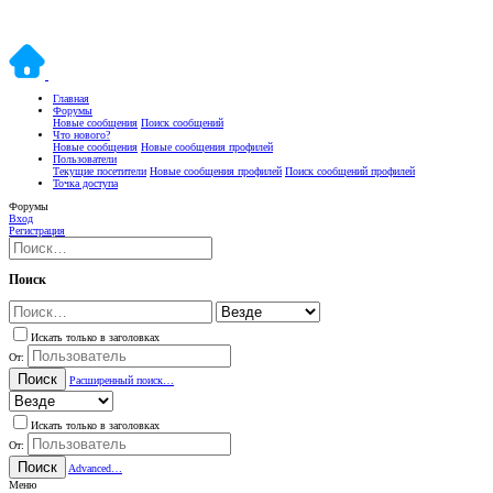
Главная
Форумы
Новые сообщения
Поиск сообщений
Что нового?
Новые сообщения
Новые сообщения профилей
Пользователи
Текущие посетители
Новые сообщения профилей
Поиск сообщений профилей
Точка доступа
Форумы
Вход
Регистрация
Поиск
Искать только в заголовках
От:
Поиск
Расширенный поиск…
Искать только в заголовках
От:
Поиск
Advanced…
Меню