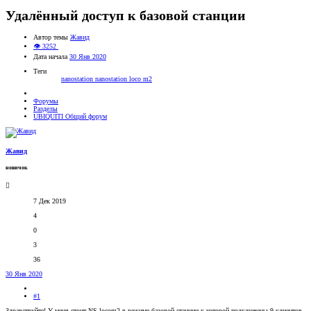
Удалённый доступ к базовой станции
Автор темы
Жавид
👁 3252
Дата начала
30 Янв 2020
Теги
nanostation
nanostation loco m2
Форумы
Разделы
UBIQUITI Общий форум
Жавид
новичок
7 Дек 2019
4
0
3
36
30 Янв 2020
#1
Здравствуйте! У меня стоит NS locom2 в режиме базовой станции к которой подключены 9 клиентов.