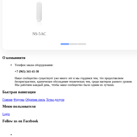
NS-5AC
О комьюнити
Телефон заказа оборудования:
+7 (965) 341-41-38
Наше сообщество существует уже много лет и мы гордимся тем, что предоставляем
беспристрастное, критическое обсуждение технических тем, среди мастеров разного уровня.
Мы работаем каждый день, чтобы наше сообщество было одним из лучших.
Быстрая навигация
Главная
Форумы
Обратная связь
Точка доступа
Меню пользователя
Login
Follow us on Facebook