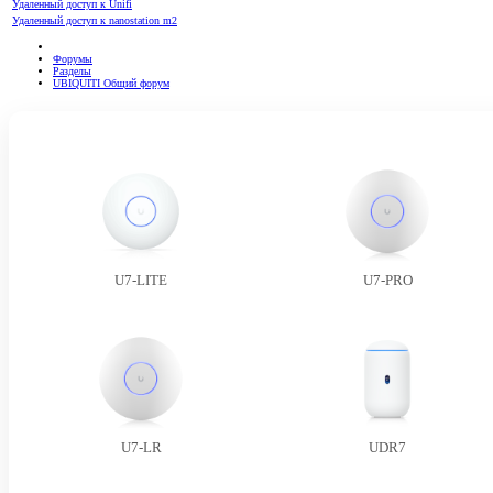
Удаленный доступ к Unifi
Удаленный доступ к nanostation m2
Форумы
Разделы
UBIQUITI Общий форум
U7-LITE
U7-PRO
U7-LR
UDR7