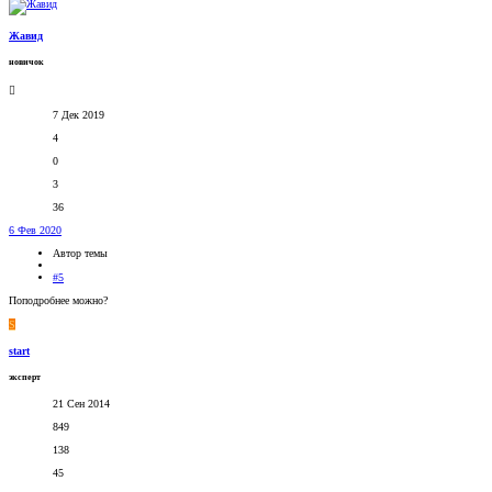
Жавид
новичок
7 Дек 2019
4
0
3
36
6 Фев 2020
Автор темы
#5
Поподробнее можно?
S
start
эксперт
21 Сен 2014
849
138
45