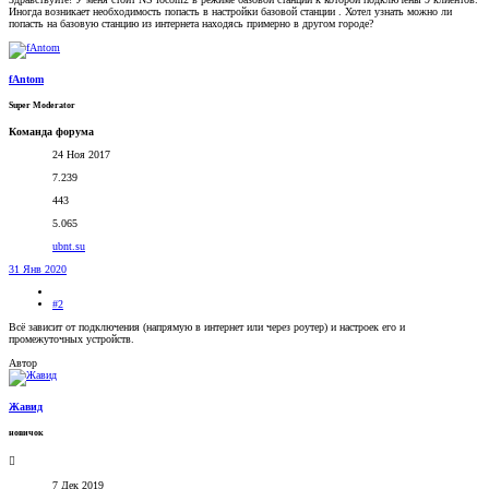
Иногда возникает необходимость попасть в настройки базовой станции . Хотел узнать можно ли
попасть на базовую станцию из интернета находясь примерно в другом городе?
fAntom
Super Moderator
Команда форума
24 Ноя 2017
7.239
443
5.065
ubnt.su
31 Янв 2020
#2
Всё зависит от подключения (напрямую в интернет или через роутер) и настроек его и
промежуточных устройств.
Автор
Жавид
новичок
7 Дек 2019