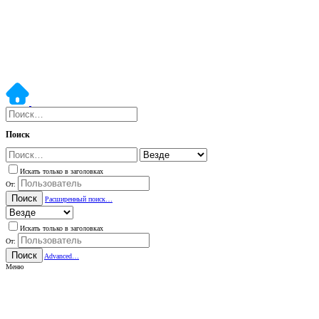
Поиск
Искать только в заголовках
От:
Поиск
Расширенный поиск…
Искать только в заголовках
От:
Поиск
Advanced…
Меню